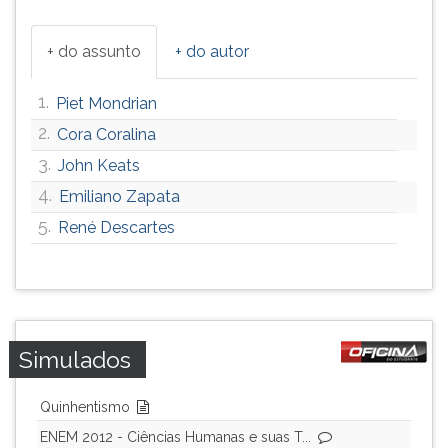
ouvir
essa
+ do assunto
+ do autor
instrução
novamente.
1.
Piet Mondrian
2.
Cora Coralina
3.
John Keats
4.
Emiliano Zapata
5.
René Descartes
Simulados
Quinhentismo
ENEM 2012 - Ciências Humanas e suas T...