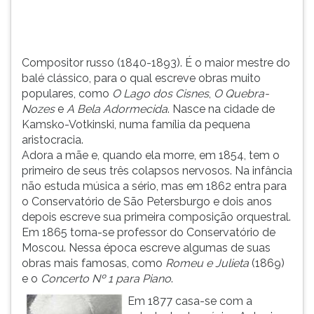
populares,
TAB
como
e
O
depois
Lago
F.
Compositor russo (1840-1893). É o maior mestre do
dos
Para
balé clássico, para o qual escreve obras muito
Cisne...
pausar
populares, como
O Lago dos Cisnes
,
O Quebra-
a
Nozes
e
A Bela Adormecida
. Nasce na cidade de
leitura
Kamsko-Votkinski, numa família da pequena
pressione
aristocracia.
D
Adora a mãe e, quando ela morre, em 1854, tem o
(primeira
primeiro de seus três colapsos nervosos. Na infância
tecla
não estuda música a sério, mas em 1862 entra para
à
o Conservatório de São Petersburgo e dois anos
esquerda
depois escreve sua primeira composição orquestral.
do
Em 1865 torna-se professor do Conservatório de
F),
Moscou. Nessa época escreve algumas de suas
para
obras mais famosas, como
Romeu e Julieta
(1869)
continuar
e o
Concerto Nº 1 para Piano
.
pressione
Em 1877 casa-se com a
G