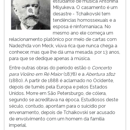
estudante de música Antonina
(primeira
Milyukeva. O casamento é um
tecla
desastre - Tchaikovski tem
à
tendências homossexuais e a
direita
esposa é ninfomaníaca. No
do
mesmo ano ele começa um
F).
relacionamento platônico por meio de cartas com
Para
Nadezhda von Meck, viúva rica que nunca chega a
ir
conhecer, mas que lhe dá uma mesada, por 13 anos,
ao
para que se dedique apenas à música.
menu
principal
Entre outras obras do período estão o
Concerto
pressione
para Violino em Ré Maior
(1878) e a
Abertura 1812
a
(1880). A partir de 1888 é aclamado no Ocidente,
tecla
depois de turnês pela Europa e pelos Estados
J
Unidos. Morre em São Petersburgo, de cólera,
e
segundo se acreditava na época. Estudiosos deste
depois
século, contudo, apontam para o suicídio por
F.
envenamento, depois de Tchaikovski ser acusado
Pressione
de envolvimento com um homem da família
F
imperial.
para