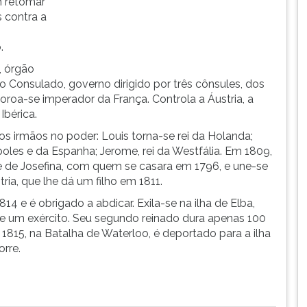
m retomar
 contra a
.
, órgão
 o Consulado, governo dirigido por três cônsules, dos
oroa-se imperador da França. Controla a Áustria, a
Ibérica.
 irmãos no poder: Louis torna-se rei da Holanda;
poles e da Espanha; Jerome, rei da Westfália. Em 1809,
se de Josefina, com quem se casara em 1796, e une-se
ria, que lhe dá um filho em 1811.
 e é obrigado a abdicar. Exila-se na ilha de Elba,
de um exército. Seu segundo reinado dura apenas 100
 1815, na Batalha de Waterloo, é deportado para a ilha
rre.