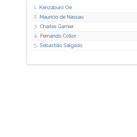
G
1.
Kenzaburo Oe
(primeira
2.
Maurício de Nassau
tecla
à
3.
Charles Garnier
direita
4.
Fernando Collor
do
5.
F).
Sebastião Salgado
Para
ir
ao
menu
principal
pressione
a
tecla
J
e
depois
F.
Pressione