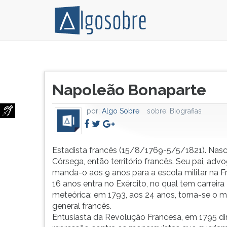
Estadista
Pressione
francês
TAB
Título
(15/8/1769-
e
Napoleão Bonaparte
do
5/5/1821).
depois
artigo:
Nasce
F
por:
Algo Sobre
sobre:
Biografias
na
para
Córsega,
ouvir
então
o
território
conteúdo
Estadista francês (15/8/1769-5/5/1821). Nas
francês.
principal
Córsega, então território francês. Seu pai, adv
Seu
desta
manda-o aos 9 anos para a escola militar na F
pai,
tela.
16 anos entra no Exército, no qual tem carreira
advogado,
Para
meteórica: em 1793, aos 24 anos, torna-se o 
manda-
pular
general francês.
o
essa
Entusiasta da Revolução Francesa, em 1795 dir