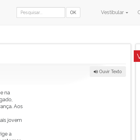
Vestibular
Ouvir Texto
ce na
ogado,
rança. Aos
mais jovem
ige a