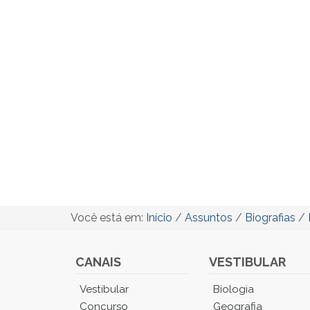
Você está em:
Início
/
Assuntos
/
Biografias
/
CANAIS
VESTIBULAR
Você
Vestibular
Biologia
está
Concurso
Geografia