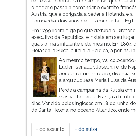
aos
leitura
repressão contra os monarquistas que queria
9
pressione
o poder e passa a comandar o exército francês
...
TAB
Áustria, que é obrigada a ceder a Holanda e a
e
Lombardia; dois anos depois conquista o Egito
depois
Em 1799 lidera o golpe que derruba o Diretório
F.
executivo da República, e instala em seu lugar
Para
quais o mais influente é ele mesmo. Em 1804 c
pausar
Holanda, a Suíça, a Itália, a Bélgica, a península 
a
Ao mesmo tempo, vai colocando os
leitura
Lucien, senador; Joseph, rei de Ná
pressione
por querer um herdeiro, divorcia-
D
à arquiduquesa Maria Luísa da Áust
(primeira
tecla
Perde a campanha da Rússia em 1814
à
mas volta para a França à frente 
esquerda
dias. Vencido pelos ingleses em 18 de junho de
do
de Santa Helena, no oceano Atlântico, onde mo
F),
para
continuar
+ do assunto
+ do autor
pressione