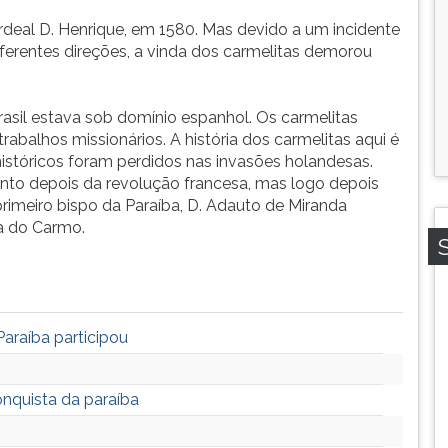
rdeal D. Henrique, em 1580. Mas devido a um incidente
ferentes direções, a vinda dos carmelitas demorou
asil estava sob domínio espanhol. Os carmelitas
abalhos missionários. A história dos carmelitas aqui é
stóricos foram perdidos nas invasões holandesas.
ento depois da revolução francesa, mas logo depois
 primeiro bispo da Paraíba, D. Adauto de Miranda
ja do Carmo.
Paraíba participou
onquista da paraíba