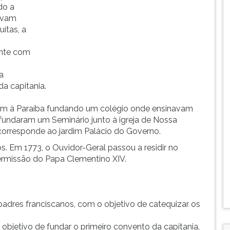
do a
avam
ítas, a
ente com
a
a capitania.
aram à Paraíba fundando um colégio onde ensinavam
, fundaram um Seminário junto à igreja de Nossa
orresponde ao jardim Palácio do Governo.
. Em 1773, o Ouvidor-Geral passou a residir no
ermissão do Papa Clementino XIV.
dres franciscanos, com o objetivo de catequizar os
bjetivo de fundar o primeiro convento da capitania.