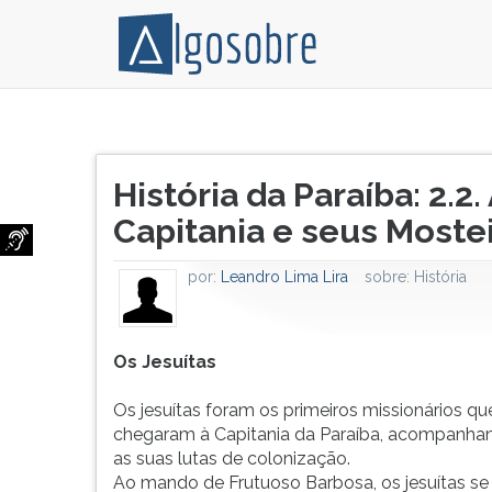
Os
Pressione
Jesuítas
TAB
Título
Os
e
História da Paraíba: 2.2
do
jesuítas
depois
artigo:
Capitania e seus Moste
foram
F
os
para
primeiros
ouvir
por:
Leandro Lima Lira
sobre:
História
missionários
o
que
conteúdo
chegaram
principal
Os Jesuítas
à
desta
Capitania
tela.
Os jesuítas foram os primeiros missionários qu
da
Para
chegaram à Capitania da Paraíba, acompanha
Paraíba,
pular
as suas lutas de colonização.
acompanhando
essa
Ao mando de Frutuoso Barbosa, os jesuítas s