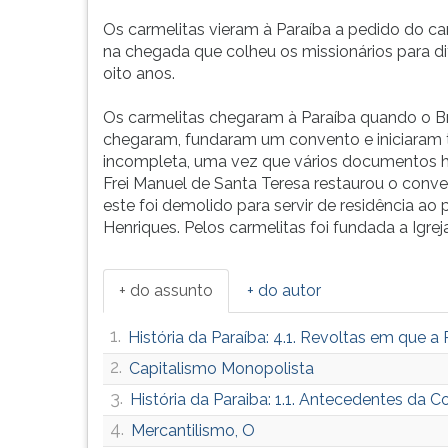
F
para
Os carmelitas vieram à Paraíba a pedido do ca
ouvir
na chegada que colheu os missionários para di
essa
oito anos.
instrução
novamente.
Os carmelitas chegaram à Paraíba quando o Br
chegaram, fundaram um convento e iniciaram tr
incompleta, uma vez que vários documentos hi
Frei Manuel de Santa Teresa restaurou o conv
este foi demolido para servir de residência ao
Henriques. Pelos carmelitas foi fundada a Igre
+ do assunto
+ do autor
1.
História da Paraíba: 4.1. Revoltas em que a 
2.
Capitalismo Monopolista
3.
História da Paraiba: 1.1. Antecedentes da C
4.
Mercantilismo, O