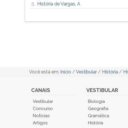
5.
História de Vargas, A
Você está em:
Início
/
Vestibular
/
História
/
Hi
CANAIS
VESTIBULAR
Você
Vestibular
Biologia
está
Concurso
Geografia
no
Notícias
Gramática
Menu
Artigos
História
Principal.