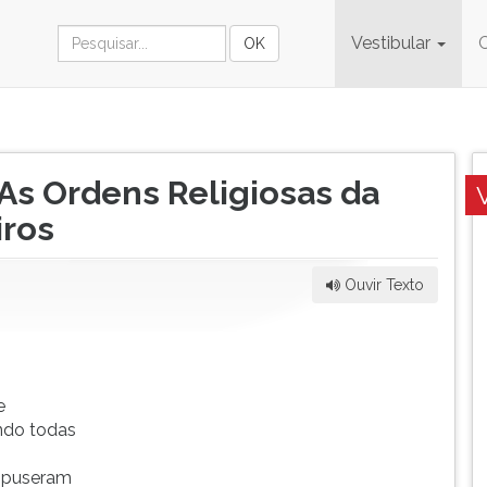
Vestibular
. As Ordens Religiosas da
iros
Ouvir Texto
e
ndo todas
e puseram