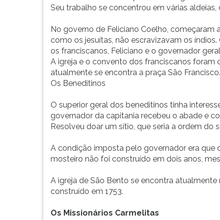
G
Seu trabalho se concentrou em várias aldeias, 
(primeira
tecla
No governo de Feliciano Coelho, começaram a
à
como os jesuítas, não escravizavam os índios
direita
os franciscanos, Feliciano e o governador ger
do
A igreja e o convento dos franciscanos foram 
F).
atualmente se encontra a praça São Francisco
Para
Os Beneditinos
ir
ao
O superior geral dos beneditinos tinha intere
menu
governador da capitania recebeu o abade e c
principal
Resolveu doar um sítio, que seria a ordem do s
pressione
a
A condição imposta pelo governador era que o
tecla
mosteiro não foi construído em dois anos, mes
J
e
A igreja de São Bento se encontra atualmente
depois
construído em 1753.
F.
Pressione
Os Missionários Carmelitas