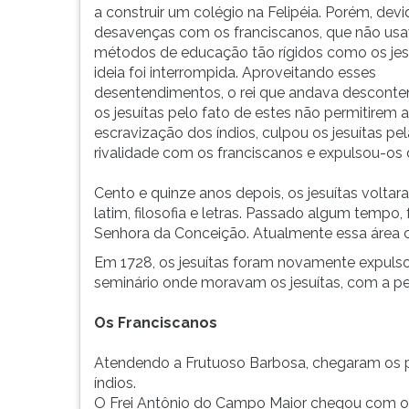
todas
leitura
a construir um colégio na Felipéia. Porém, devi
as...
pressione
desavenças com os franciscanos, que não us
TAB
métodos de educação tão rígidos como os jesu
e
ideia foi interrompida. Aproveitando esses
depois
desentendimentos, o rei que andava descont
F.
os jesuítas pelo fato de estes não permitirem a
Para
escravização dos índios, culpou os jesuítas pel
pausar
rivalidade com os franciscanos e expulsou-os d
a
leitura
Cento e quinze anos depois, os jesuítas volt
pressione
latim, filosofia e letras. Passado algum tempo
D
Senhora da Conceição. Atualmente essa área c
(primeira
tecla
Em 1728, os jesuítas foram novamente expulsos
à
seminário onde moravam os jesuítas, com a p
esquerda
do
Os Franciscanos
F),
para
Atendendo a Frutuoso Barbosa, chegaram os pa
continuar
índios.
pressione
O Frei Antônio do Campo Maior chegou com o o