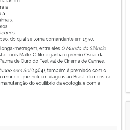
scafandro
ra a
a a
imais.
eros
acques
ypso, do qual se torna comandante em 1950.
 longa-metragem, entre eles
O Mundo do Silêncio
asta Louis Malle. O filme ganha o prêmio Oscar da
alma de Ouro do Festival de Cinema de Cannes.
undo sem Sol
(1964), também é premiado com o
lo mundo, que incluem viagens ao Brasil, demonstra
anutenção do equilíbrio da ecologia e com a