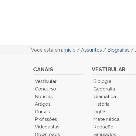
Você está em:
Início
/
Assuntos
/
Biografias
/
CANAIS
VESTIBULAR
Você
Vestibular
Biologia
está
Concurso
Geografia
no
Notícias
Gramática
Menu
Artigos
História
Principal.
Cursos
Inglês
Pressione
TAB
Profissões
Matemática
e
Videoaulas
Redação
depois
Downloads
Simulados