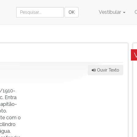
Vestibular
Ouvir Texto
6/1910-
. Entra
capitão-
to.
nte com o
ilindro
água.