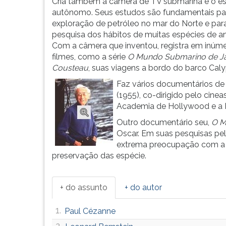
a
leitura
Cria também a câmera de TV submarina e o e
Marinha
pressione
autônomo. Seus estudos são fundamentais pa
francesa
TAB
exploração de petróleo no mar do Norte e par
e
e
pesquisa dos hábitos de muitas espécies de an
c...
depois
Com a câmera que inventou, registra em inúm
F.
filmes, como a série
O Mundo Submarino de J
Para
Cousteau
, suas viagens a bordo do barco Cal
pausar
Faz vários documentários de
a
(1955), co-dirigido pelo cine
leitura
Academia de Hollywood e a P
pressione
Outro documentário seu,
O M
D
Oscar. Em suas pesquisas pe
(primeira
extrema preocupação com a m
tecla
preservação das espécie.
à
esquerda
do
+ do assunto
+ do autor
F),
para
1.
Paul Cézanne
continuar
pressione
2.