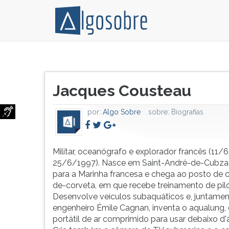
Militar,
Pressione
oceanógrafo
TAB
Título
e
e
Jacques Cousteau
do
explorador
depois
artigo:
francês
F
por:
Algo Sobre
sobre:
Biografias
(11/6/1910-
para
25/6/1997).
ouvir
Nasce
o
em
conteúdo
Militar, oceanógrafo e explorador francês (11/
Saint-
principal
25/6/1997). Nasce em Saint-André-de-Cubzac
André-
desta
para a Marinha francesa e chega ao posto de 
de-
tela.
de-corveta, em que recebe treinamento de pilo
Cubzac.
Para
Desenvolve veículos subaquáticos e, juntame
Entra
pular
engenheiro Émile Cagnan, inventa o aqualung, c
para
essa
portátil de ar comprimido para usar debaixo d'