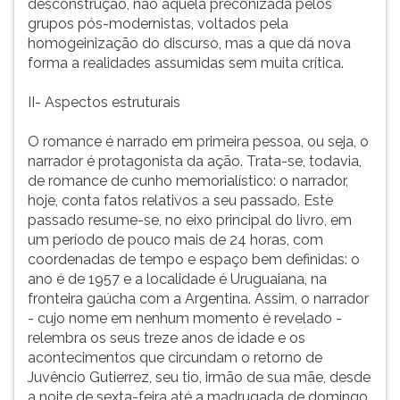
desconstrução, não aquela preconizada pelos
(primeira
grupos pós-modernistas, voltados pela
tecla
homogeinização do discurso, mas a que dá nova
à
forma a realidades assumidas sem muita crítica.
direita
do
II- Aspectos estruturais
F).
Para
O romance é narrado em primeira pessoa, ou seja, o
ir
narrador é protagonista da ação. Trata-se, todavia,
ao
de romance de cunho memorialístico: o narrador,
menu
hoje, conta fatos relativos a seu passado. Este
principal
passado resume-se, no eixo principal do livro, em
pressione
um período de pouco mais de 24 horas, com
a
coordenadas de tempo e espaço bem definidas: o
tecla
ano é de 1957 e a localidade é Uruguaiana, na
J
fronteira gaúcha com a Argentina. Assim, o narrador
e
- cujo nome em nenhum momento é revelado -
depois
relembra os seus treze anos de idade e os
F.
acontecimentos que circundam o retorno de
Pressione
Juvêncio Gutierrez, seu tio, irmão de sua mãe, desde
F
a noite de sexta-feira até a madrugada de domingo.
para