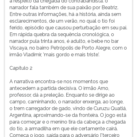
a respeito da chegada do contrabandista. o
narrador fala também de sua paixão por Beatriz.
Entre outras informações, há a história, ainda sem
esclarecimentos, de um verão, no qual o tio foi
ferido, episódio que causou perturbação em seu pai.
Em rápida quebra da sequência cronológica, o
narrador pula trinta anos, é adulto, e bebe no bar
Viscaya, no bairro Petrópolis de Porto Alegre, com o
irmão Vladimir, 'mais gordo e mais triste'.
Capítulo 2
A narrativa encontra-se nos momentos que
antecedem a partida decisiva. O irmão Arno,
professor, dá a preleção. Enquanto se dirige ao
campo, caminhando, o narrador enxerga, ao longe,
o trem carregador de gado, vindo de Curuzu Quatiá,
Argentina, aproximando-se da fronteira. O jogo está
para começar e o menino tira da cabeça a chegada
do tio, a armadilha em que ele certamente cairá.
Começa o jogo, saída para o adversário ['terceiro