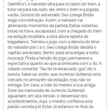
Científico'], o narrador olha para os lados do trem, a
bola vai para seu lado, ele, entre o trem e a jogada,
vacila...Gooool do adversário. Seu colega Bolão
exige concentração. Assim, o narrador vai
alternando momentos da partida [faltas violentas,
bolas na trave, escapadas], com a chegada do trem
na estação brasileira, a esta altura repleta de
brigadianos. Termina o jogo com a derrota do time
do narrador por 1 a 0. Seu colega Bolão desafia o
capitão adversário, Bento, para uma brigas à noite,
na praça. Finda a tensão do jogo, permanece a
expectativa quanto ao que aconteceria com o tio. A
cidade comenta: 'Teu tio tá enrascado, guri', diz o
taxista. Sabe-se, então, que Juvêncio Gutierrez está
cercado no armazém da estação, mas não se
entrega. Em casa, a mãe do menino e sua amiga
Ester [ex-namorada de Juvêncio Gutierrez]
aguardam, em alta tensão, o desenrolar dos
acontecimentos. Aqui, o menino confessa uma
paixão secreta pôr Ester. Já estamos no final da