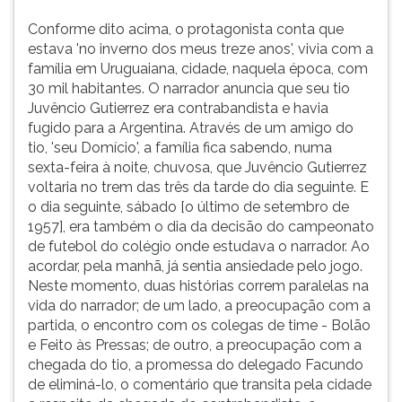
Conforme dito acima, o protagonista conta que
estava 'no inverno dos meus treze anos', vivia com a
família em Uruguaiana, cidade, naquela época, com
30 mil habitantes. O narrador anuncia que seu tio
Juvêncio Gutierrez era contrabandista e havia
fugido para a Argentina. Através de um amigo do
tio, 'seu Domício', a família fica sabendo, numa
sexta-feira à noite, chuvosa, que Juvêncio Gutierrez
voltaria no trem das três da tarde do dia seguinte. E
o dia seguinte, sábado [o último de setembro de
1957], era também o dia da decisão do campeonato
de futebol do colégio onde estudava o narrador. Ao
acordar, pela manhã, já sentia ansiedade pelo jogo.
Neste momento, duas histórias correm paralelas na
vida do narrador; de um lado, a preocupação com a
partida, o encontro com os colegas de time - Bolão
e Feito às Pressas; de outro, a preocupação com a
chegada do tio, a promessa do delegado Facundo
de eliminá-lo, o comentário que transita pela cidade