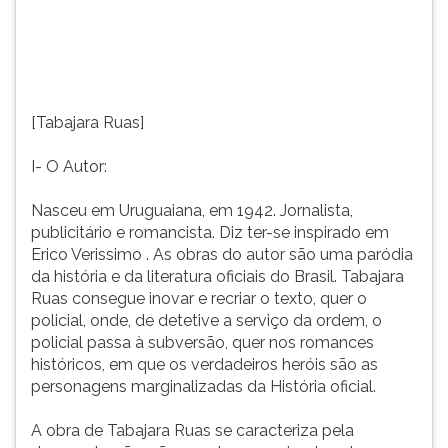
Erico
TAB
Verissimo
e
.
depois
As
F.
obras
Para
[Tabajara Ruas]
do...
pausar
a
I- O Autor:
leitura
pressione
Nasceu em Uruguaiana, em 1942. Jornalista,
D
publicitário e romancista. Diz ter-se inspirado em
(primeira
Erico Verissimo . As obras do autor são uma paródia
tecla
da história e da literatura oficiais do Brasil. Tabajara
à
Ruas consegue inovar e recriar o texto, quer o
esquerda
policial, onde, de detetive a serviço da ordem, o
do
policial passa à subversão, quer nos romances
F),
históricos, em que os verdadeiros heróis são as
para
personagens marginalizadas da História oficial.
continuar
pressione
A obra de Tabajara Ruas se caracteriza pela
G