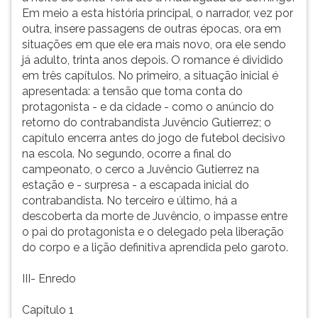
Em meio a esta história principal, o narrador, vez por
ouvir
outra, insere passagens de outras épocas, ora em
essa
situações em que ele era mais novo, ora ele sendo
instrução
já adulto, trinta anos depois. O romance é dividido
novamente.
em três capítulos. No primeiro, a situação inicial é
apresentada: a tensão que toma conta do
protagonista - e da cidade - como o anúncio do
retorno do contrabandista Juvêncio Gutierrez; o
capítulo encerra antes do jogo de futebol decisivo
na escola. No segundo, ocorre a final do
campeonato, o cerco a Juvêncio Gutierrez na
estação e - surpresa - a escapada inicial do
contrabandista. No terceiro e último, há a
descoberta da morte de Juvêncio, o impasse entre
o pai do protagonista e o delegado pela liberação
do corpo e a lição definitiva aprendida pelo garoto.
III- Enredo
Capítulo 1