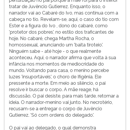
perturbação no pai porque a mãe foi para o interior
tratar de Juvêncio Gutierrez. Enquanto isso, o
narrador vai ao Cabaré do Ivo, mas continua com a
cabeça no tio. Revelam-se, aqui, o caso do tio com
Ester e a figura do Ivo , dono do cabaré, como
'protetor dos pobres', no estilo dos traficantes de
hoje. No cabaré, chega Martha Rocha, o
homossexual, anunciando um 'baita tiroteio'.
Ninguém sabe - até hoje - o que realmente
aconteceu. Aqui, o narrador afirma que volta à sua
infância nos momentos de mediocridade do
mundo. Voltando para casa, o menino percebe
luzes 'insuportáveis', o choro de Ifigênia. Ele
pressente a morte. Em meio ao silêncio, o pai
resolve ir buscar o corpo. A mãe reage, há
discussão. O pai desiste, para mais tarde, retomar a
ideia. O narrador-menino vai junto. No necrotério,
recusam-se a entregar o corpo de Juvêncio
Gutierrez. 'Só com ordens do delegado'.
O pai vai ao delegado, o qual demonstra