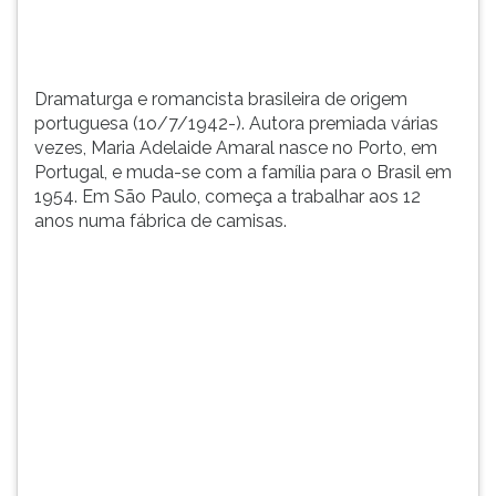
Porto,
TAB
em
e
Po...
depois
F.
Dramaturga e romancista brasileira de origem
Para
portuguesa (1o/7/1942-). Autora premiada várias
pausar
vezes, Maria Adelaide Amaral nasce no Porto, em
a
Portugal, e muda-se com a família para o Brasil em
leitura
1954. Em São Paulo, começa a trabalhar aos 12
pressione
anos numa fábrica de camisas.
D
(primeira
tecla
à
esquerda
do
F),
para
continuar
pressione
G