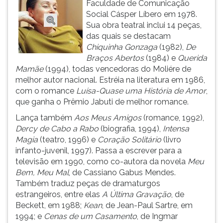
Faculdade de Comunicação
ouvir
Social Cásper Líbero em 1978.
essa
Sua obra teatral inclui 14 peças,
instrução
das quais se destacam
novamente.
Chiquinha Gonzaga
(1982),
De
Braços Abertos
(1984) e
Querida
Mamãe
(1994), todas vencedoras do Moliére de
melhor autor nacional. Estréia na literatura em 1986,
com o romance
Luísa-Quase uma História de Amor
,
que ganha o Prêmio Jabuti de melhor romance.
Lança também
Aos Meus Amigos
(romance, 1992),
Dercy de Cabo a Rabo
(biografia, 1994),
Intensa
Magia
(teatro, 1996) e
Coração Solitário
(livro
infanto-juvenil, 1997). Passa a escrever para a
televisão em 1990, como co-autora da novela
Meu
Bem,
Meu Mal
, de Cassiano Gabus Mendes.
Também traduz peças de dramaturgos
estrangeiros, entre elas
A Última Gravação
, de
Beckett, em 1988;
Kean
, de Jean-Paul Sartre, em
1994; e
Cenas de um Casamento
, de Ingmar