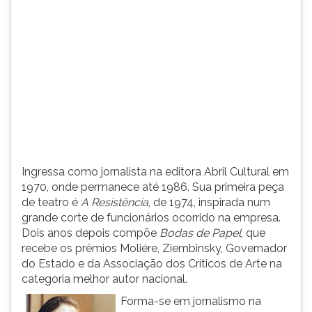
(primeira
tecla
à
direita
do
F).
Para
ir
ao
menu
principal
Ingressa como jornalista na editora Abril Cultural em
pressione
1970, onde permanece até 1986. Sua primeira peça
a
de teatro é
A Resistência
, de 1974, inspirada num
tecla
grande corte de funcionários ocorrido na empresa.
J
Dois anos depois compõe
Bodas de Papel
, que
e
recebe os prêmios Moliére, Ziembinsky, Governador
depois
do Estado e da Associação dos Críticos de Arte na
F.
categoria melhor autor nacional.
Pressione
F
Forma-se em jornalismo na
para