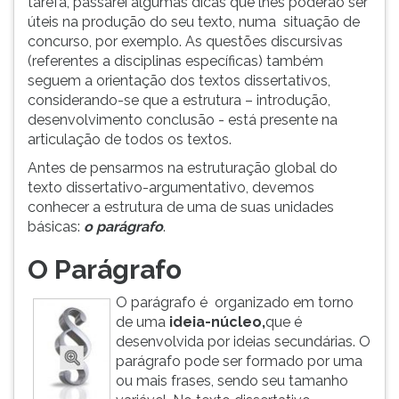
tarefa, passarei algumas dicas que lhes poderão ser
(primeira
úteis na produção do seu texto, numa situação de
tecla
concurso, por exemplo. As questões discursivas
à
(referentes a disciplinas específicas) também
direita
seguem a orientação dos textos dissertativos,
do
considerando-se que a estrutura – introdução,
F).
desenvolvimento conclusão - está presente na
Para
articulação de todos os textos.
ir
ao
Antes de pensarmos na estruturação global do
menu
texto dissertativo-argumentativo, devemos
principal
conhecer a estrutura de uma de suas unidades
pressione
básicas:
o parágrafo
.
a
tecla
O Parágrafo
J
e
O parágrafo é organizado em torno
depois
de uma
ideia-núcleo,
que é
F.
desenvolvida por ideias secundárias. O
Pressione
parágrafo pode ser formado por uma
F
ou mais frases, sendo seu tamanho
para