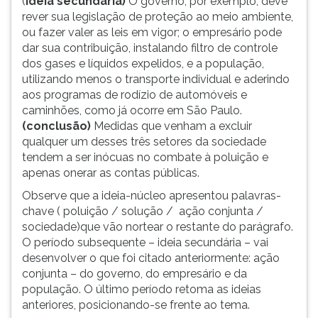
(
ideia secundária)
O governo, por exemplo, deve
rever sua legislação de proteção ao meio ambiente,
ou fazer valer as leis em vigor; o empresário pode
dar sua contribuição, instalando filtro de controle
dos gases e líquidos expelidos, e a população,
utilizando menos o transporte individual e aderindo
aos programas de rodízio de automóveis e
caminhões, como já ocorre em São Paulo.
(conclusão)
Medidas que venham a excluir
qualquer um desses três setores da sociedade
tendem a ser inócuas no combate à poluição e
apenas onerar as contas públicas.
Observe que a ideia-núcleo apresentou palavras-
chave ( poluição / solução / ação conjunta /
sociedade)que vão nortear o restante do parágrafo.
O período subsequente – ideia secundária – vai
desenvolver o que foi citado anteriormente: ação
conjunta – do governo, do empresário e da
população. O último período retoma as ideias
anteriores, posicionando-se frente ao tema.