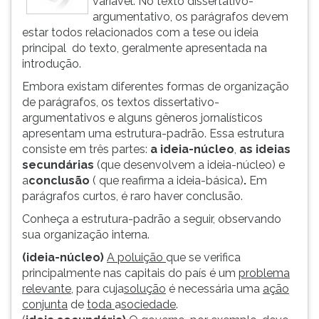
variável. No texto dissertativo-
ouvir
argumentativo, os parágrafos devem
essa
estar todos relacionados com a tese ou ideia
instrução
principal do texto, geralmente apresentada na
novamente.
introdução.
Embora existam diferentes formas de organização
de parágrafos, os textos dissertativo-
argumentativos e alguns gêneros jornalísticos
apresentam uma estrutura-padrão. Essa estrutura
consiste em três partes:
a ideia-núcleo
,
as ideias
secundárias
(que desenvolvem a ideia-núcleo) e
a
conclusão
( que reafirma a ideia-básica)
.
Em
parágrafos curtos, é raro haver conclusão.
Conheça a estrutura-padrão a seguir, observando
sua organização interna.
(ideia-núcleo)
A poluição
que se verifica
principalmente nas capitais do país é um
problema
relevante
, para cuja
solução
é necessária uma
ação
conjunta
de
toda
a
sociedade
.