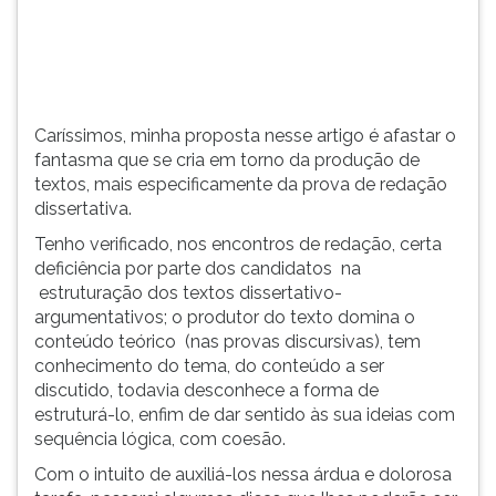
mais
TAB
especificamente
e
da
depois
prova
F.
de
Para
Caríssimos, minha proposta nesse artigo é afastar o
redação
pausar
fantasma que se cria em torno da produção de
dissertativa.
a
textos, mais especificamente da prova de redação
leitura
dissertativa.
pressione
D
Tenho verificado, nos encontros de redação, certa
(primeira
deficiência por parte dos candidatos na
tecla
estruturação dos textos dissertativo-
à
argumentativos; o produtor do texto domina o
esquerda
conteúdo teórico (nas provas discursivas), tem
do
conhecimento do tema, do conteúdo a ser
F),
discutido, todavia desconhece a forma de
para
estruturá-lo, enfim de dar sentido às sua ideias com
continuar
sequência lógica, com coesão.
pressione
Com o intuito de auxiliá-los nessa árdua e dolorosa
G