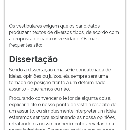
cada
TAB
universidade.
e
Vamos
depois
a
F.
Os vestibulares exigem que os candidatos
eles:
Para
produzam textos de diversos tipos, de acordo com
pausar
a proposta de cada universidade. Os mais
a
frequentes são:
leitura
pressione
Dissertação
D
(primeira
Sendo a dissertação uma série concatenada de
tecla
ideias, opiniões ou juízos, ela sempre será uma
à
tomada de posição frente a um determinado
esquerda
assunto - queiramos ou não.
do
Procurando convencer o leitor de alguma coisa,
F),
explicar a ele o nosso ponto de vista a respeito de
para
um assunto, ou simplesmente interpretar um ideia,
continuar
estaremos sempre explanando as nossa opiniões,
pressione
retratando os nosso conhecimentos, revelando a
G