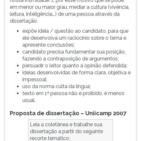
nossa intimidade. É por esse motivo que se pode,
(primeira
em menor ou maior grau, mediar a cultura (vivência,
tecla
leitura, inteligência...) de uma pessoa através da
à
dissertação.
direita
do
expõe idéia / questão ao candidato, para que
F).
ele desenvolva um raciocínio sobre o tema e
Para
apresente conclusões;
ir
candidato precisa fundamentar sua posição,
ao
fazendo a contraposição de argumentos;
menu
persuadir o leitor quanto à opinião defendida;
principal
ideias desenvolvidas de forma clara, objetiva e
pressione
impessoal;
a
uso da norma culta da língua;
tecla
texto em 1ª pessoa não é proibido, é menos
J
usual.
e
Proposta de dissertação – Uniicamp 2007
depois
F.
Leia a coletânea e trabalhe sua
Pressione
dissertação a partir do seguinte
F
recorte temático:
para