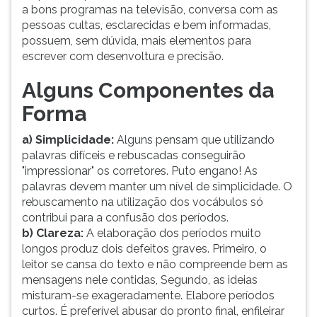
(primeira
a bons programas na televisão, conversa com as
tecla
pessoas cultas, esclarecidas e bem informadas,
à
possuem, sem dúvida, mais elementos para
direita
escrever com desenvoltura e precisão.
do
F).
Alguns Componentes da
Para
Forma
ir
ao
a)
Simplicidade:
Alguns pensam que utilizando
menu
palavras difíceis e rebuscadas conseguirão
principal
"impressionar" os corretores. Puto engano! As
pressione
palavras devem manter um nível de simplicidade. O
a
rebuscamento na utilização dos vocábulos só
tecla
contribui para a confusão dos períodos.
J
b) Clareza:
A elaboração dos períodos muito
e
longos produz dois defeitos graves. Primeiro, o
depois
leitor se cansa do texto e não compreende bem as
F.
mensagens nele contidas, Segundo, as ideias
Pressione
misturam-se exageradamente. Elabore períodos
F
curtos. É preferível abusar do pronto final, enfileirar
para