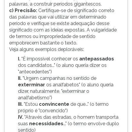
palavras, a construir períodos gigantescos.
ouvir
c) Precisão:
Certifique-se de significado correto
essa
das palavras que vai utilizar em determinado
instrução
período e verifique se existe adequação desse
novamente.
significado com as ideias expostas. A vulgaridade
de termos ou impropriedade de sentido
empobrecem bastante o texto.
Veja alguns exemplos deploráveis:
I.
"É impossível conhecer os
antepassados
dos candidatos..." (o aluno queria dizer os
"antecedentes")
II.
"Urgem campanhas no sentido de
exterminar
os analfabetos" (o aluno queria
dizer, naturalmente, "exterminar o
analfabetismo")
III.
"Estou
convincente
de que..." (o termo
próprio é "convencido")
IV.
"Através das estradas, o homem transporta
suas
necessidades
..." (o termo envolve duplo
sentido)