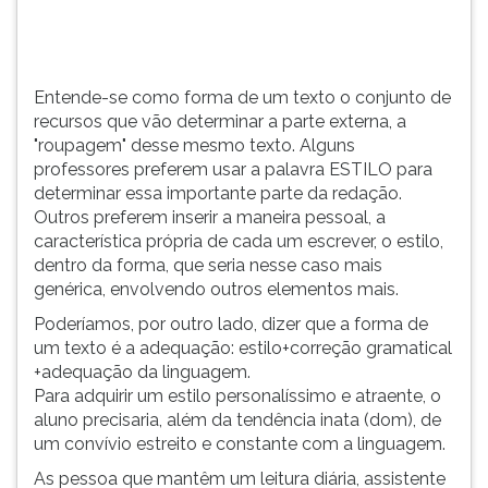
mesmo
TAB
texto.
e
Alguns
depois
professores
F.
Entende-se como forma de um texto o conjunto de
preferem
Para
recursos que vão determinar a parte externa, a
usar
pausar
"roupagem" desse mesmo texto. Alguns
a
a
professores preferem usar a palavra ESTILO para
palavr...
leitura
determinar essa importante parte da redação.
pressione
Outros preferem inserir a maneira pessoal, a
D
característica própria de cada um escrever, o estilo,
(primeira
dentro da forma, que seria nesse caso mais
tecla
genérica, envolvendo outros elementos mais.
à
Poderíamos, por outro lado, dizer que a forma de
esquerda
um texto é a adequação: estilo+correção gramatical
do
+adequação da linguagem.
F),
Para adquirir um estilo personalíssimo e atraente, o
para
aluno precisaria, além da tendência inata (dom), de
continuar
um convívio estreito e constante com a linguagem.
pressione
G
As pessoa que mantêm um leitura diária, assistente