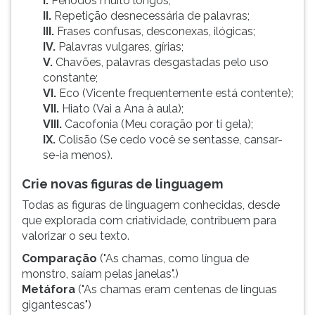
I.
Períodos muito longos;
II.
Repetição desnecessária de palavras;
III.
Frases confusas, desconexas, ilógicas;
IV.
Palavras vulgares, gírias;
V.
Chavões, palavras desgastadas pelo uso
constante;
VI.
Eco (Vicente frequentemente está contente);
VII.
Hiato (Vai a Ana à aula);
VIII.
Cacofonia (Meu coração por ti gela);
IX.
Colisão (Se cedo você se sentasse, cansar-
se-ia menos).
Crie novas figuras de linguagem
Todas as figuras de linguagem conhecidas, desde
que explorada com criatividade, contribuem para
valorizar o seu texto.
Comparação
("As chamas, como língua de
monstro, saíam pelas janelas".)
Metáfora
("As chamas eram centenas de línguas
gigantescas")