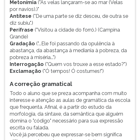
Metonímia
("As velas lançaram-se ao mar (Velas
por navios).)"
Antítese
("De uma parte se diz desceu, de outra se
diz subiu".)
Perífrase
("Visitou a cidade do forró.) (Campina
Grande)
Gradação
("...Ele foi passando da opulência à
abastança, da abastança à mediania à pobreza, da
pobreza à miséria...")
Interrogação
("Quem vos trouxe a esse estado?")
Exclamação
("Ó tempos! Ó costumes!")
A correção gramatical
Todo o aluno que se preza acompanha com muito
interesse e atenção as aulas de gramática da escola
que frequenta. Afinal, é a partir do estudo da
morfologia, da sintaxe, da semântica que alguém
domina o "código" necessário para sua expressão
escrita ou falada.
Você já percebeu que expressar-se bem significa