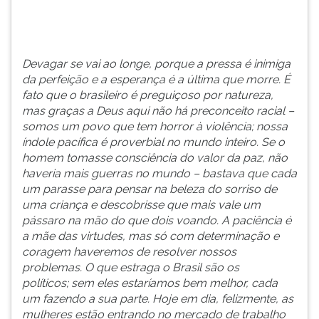
que
TAB
merece
e
reflexão
depois
e
F.
Devagar se vai ao longe, porque a pressa é inimiga
cuidado
Para
da perfeição e a esperança é a última que morre. É
é
pausar
fato que o brasileiro é preguiçoso por natureza,
o
a
mas graças a Deus aqui não há preconceito racial –
lugar-
leitura
somos um povo que tem horror à violência; nossa
comum
pressione
índole pacífica é proverbial no mundo inteiro. Se o
...
D
homem tomasse consciência do valor da paz, não
(primeira
haveria mais guerras no mundo – bastava que cada
tecla
um parasse para pensar na beleza do sorriso de
à
uma criança e descobrisse que mais vale um
esquerda
pássaro na mão do que dois voando. A paciência é
do
a mãe das virtudes, mas só com determinação e
F),
coragem haveremos de resolver nossos
para
problemas. O que estraga o Brasil são os
continuar
políticos; sem eles estaríamos bem melhor, cada
pressione
um fazendo a sua parte. Hoje em dia, felizmente, as
G
mulheres estão entrando no mercado de trabalho