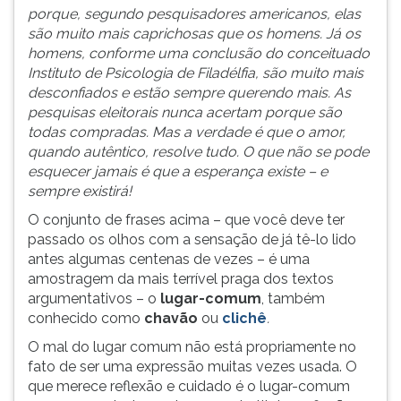
(primeira
porque, segundo pesquisadores americanos, elas
tecla
são muito mais caprichosas que os homens. Já os
à
homens, conforme uma conclusão do conceituado
direita
Instituto de Psicologia de Filadélfia, são muito mais
do
desconfiados e estão sempre querendo mais. As
F).
pesquisas eleitorais nunca acertam porque são
Para
todas compradas. Mas a verdade é que o amor,
ir
quando autêntico, resolve tudo. O que não se pode
ao
esquecer jamais é que a esperança existe – e
menu
sempre existirá!
principal
O conjunto de frases acima – que você deve ter
pressione
passado os olhos com a sensação de já tê-lo lido
a
antes algumas centenas de vezes – é uma
tecla
amostragem da mais terrível praga dos textos
J
argumentativos – o
lugar-comum
, também
e
conhecido como
chavão
ou
clichê
.
depois
F.
O mal do lugar comum não está propriamente no
Pressione
fato de ser uma expressão muitas vezes usada. O
F
que merece reflexão e cuidado é o lugar-comum
para