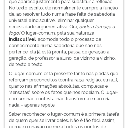
que aparece justamente para substituir a reflexão.
ouvir
No texto escrito, ele normalmente cumpre a função
essa
de, ao resolver tudo numa frase feita de sabedoria
instrução
universal e indiscutível, eliminar qualquer
novamente.
necessidade argumentativa. Ora,
onde a fumaça a
fogo!
O lugar-comum, pela sua natureza
indiscutível
, acomoda todo o processo de
conhecimento numa sabedoria que não nos
pertence; ela já está pronta, passa de geração a
geração, de professor a aluno, de vizinho a vizinho,
de texto a texto.
O lugar-comum está presente tanto nas piadas que
reforçam preconceitos (contra raça, religião, etnia...),
quanto nas afirmações absolutas, completas e
“sensatas” sobre os fatos que nos rodeiam. O lugar-
comum não contesta, não transforma e não cria
nada – apenas repete.
Saber reconhecer o lugar-comum é a primeira tarefa
de quem quer se livrar deles. Não é tão fácil assim,
porque o chavão permeia todos os pontos de