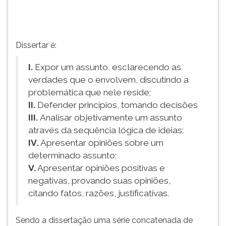
Definições
TAB
e
e
dicas
depois
de
F.
Dissertar é:
dissertaç...
Para
pausar
I.
Expor um assunto, esclarecendo as
a
verdades que o envolvem, discutindo a
leitura
problemática que nele reside;
pressione
II.
Defender princípios, tomando decisões
D
III.
Analisar objetivamente um assunto
(primeira
tecla
através da sequência lógica de ideias;
à
IV.
Apresentar opiniões sobre um
esquerda
determinado assunto;
do
V.
Apresentar opiniões positivas e
F),
negativas, provando suas opiniões,
para
citando fatos, razões, justificativas.
continuar
pressione
G
Sendo a dissertação uma série concatenada de