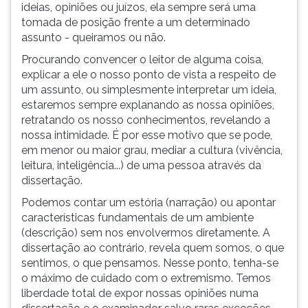
(primeira
ideias, opiniões ou juízos, ela sempre será uma
tecla
tomada de posição frente a um determinado
à
assunto - queiramos ou não.
direita
Procurando convencer o leitor de alguma coisa,
do
explicar a ele o nosso ponto de vista a respeito de
F).
um assunto, ou simplesmente interpretar um ideia,
Para
estaremos sempre explanando as nossa opiniões,
ir
retratando os nosso conhecimentos, revelando a
ao
nossa intimidade. É por esse motivo que se pode,
menu
em menor ou maior grau, mediar a cultura (vivência,
principal
leitura, inteligência...) de uma pessoa através da
pressione
dissertação.
a
tecla
Podemos contar um estória (narração) ou apontar
J
características fundamentais de um ambiente
e
(descrição) sem nos envolvermos diretamente. A
depois
dissertação ao contrário, revela quem somos, o que
F.
sentimos, o que pensamos. Nesse ponto, tenha-se
Pressione
o máximo de cuidado com o extremismo. Temos
F
liberdade total de expor nossas opiniões numa
para