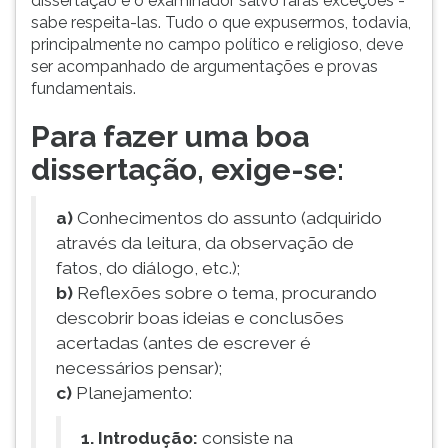
dissertação e o examinador salvo raras exceções -
ouvir
sabe respeita-las. Tudo o que expusermos, todavia,
essa
principalmente no campo político e religioso, deve
instrução
ser acompanhado de argumentações e provas
novamente.
fundamentais.
Para fazer uma boa
dissertação, exige-se:
a)
Conhecimentos do assunto (adquirido
através da leitura, da observação de
fatos, do diálogo, etc.);
b)
Reflexões sobre o tema, procurando
descobrir boas ideias e conclusões
acertadas (antes de escrever é
necessários pensar);
c)
Planejamento:
1.
Introdução:
consiste na