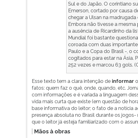
Sul e do Japão. O corintiano su
G
Emerson, cortado por causa d
(primeira
chegar a Ulsan na madrugada de
tecla
Embora não tivesse a mesma 
à
a ausência de Ricardinho da li
direita
Mundial foi bastante questiona
do
coroada com duas importantes
F).
Paulo e a Copa do Brasil -, 
Para
cogitados para estar na Ásia. 
ir
252 vezes e marcou 63 gols. (
ao
menu
principal
Esse texto tem a clara intenção de
informar
o
pressione
fatos: quem faz o quê, onde, quando, etc. Jorna
a
com informações e é variada a linguagem desses
tecla
vida mais curta que existe (em questão de hora
J
base informativa do leitor; o fato de a notíci
e
presença absoluta no Brasil durante os jogos-
depois
que o leitor já esteja familiarizado com o assun
F.
Mãos à obras
Pressione