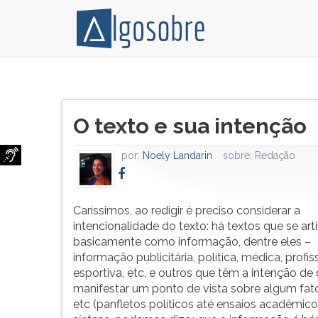
Toda
Pressione
produção
TAB
Título
de
e
O texto e sua intenção
do
texto,
depois
artigo:
oral
F
por:
Noely Landarin
sobre:
Redação
ou
para
escrito,
ouvir
deve
o
levar
conteúdo
Caríssimos, ao redigir é preciso considerar a
em
principal
intencionalidade do texto: há textos que se ar
conta
desta
basicamente como informação, dentre eles –
os
tela.
informação publicitária, política, médica, profiss
componentes
Para
esportiva, etc, e outros que têm a intenção de 
básicos
pular
manifestar um ponto de vista sobre algum fato
que
essa
etc (panfletos políticos até ensaios acadêmico