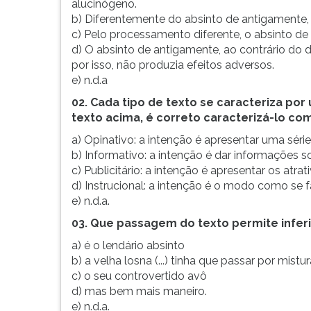
alucinógeno.
b) Diferentemente do absinto de antigamente,
c) Pelo processamento diferente, o absinto de 
d) O absinto de antigamente, ao contrário do de
por isso, não produzia efeitos adversos.
e) n.d.a
02. Cada tipo de texto se caracteriza po
texto acima, é correto caracterizá-lo co
a) Opinativo: a intenção é apresentar uma séri
b) Informativo: a intenção é dar informações 
c) Publicitário: a intenção é apresentar os atra
d) Instrucional: a intenção é o modo como se 
e) n.d.a.
03. Que passagem do texto permite inferi
a) é o lendário absinto
b) a velha losna (...) tinha que passar por mistu
c) o seu controvertido avô
d) mas bem mais maneiro.
e) n.d.a.