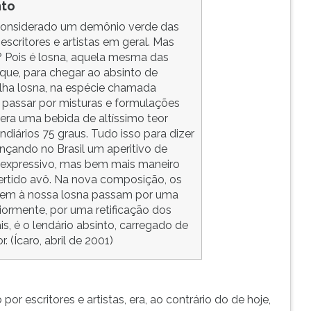
nto
a considerado um demônio verde das
 escritores e artistas em geral. Mas
? Pois é losna, aquela mesma das
 que, para chegar ao absinto de
lha losna, na espécie chamada
e passar por misturas e formulações
 era uma bebida de altíssimo teor
ndiários 75 graus. Tudo isso para dizer
nçando no Brasil um aperitivo de
e expressivo, mas bem mais maneiro
vertido avô. Na nova composição, os
nem à nossa losna passam por uma
iormente, por uma retificação dos
s, é o lendário absinto, carregado de
. (Ícaro, abril de 2001)
r escritores e artistas, era, ao contrário do de hoje,