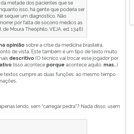
nos da metade dos pacientes que se
nquanto isso, há gente que poderia ser
ir sequer um diagnóstico. Não
morrer por falta de socorro médico as
 J. de Moura Theóphilo. VEJA, ed. 1346)
ma opinião
sobre a crise da medicina brasileira,
to de vista. Este também é um tipo de texto muito
mais
descritivo
(O técnico vai trocar esse jogador por
ativo
(isso acontece
porque
acontece aquilo,
mas
...)
e textos cumpre as duas funções: ao mesmo tempo
rmações.
apenas lendo, sem “carregar pedra”? Nada disso, usem