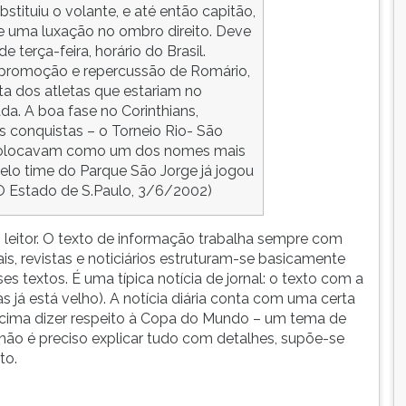
bstituiu o volante, e até então capitão,
e uma luxação no ombro direito. Deve
 terça-feira, horário do Brasil.
promoção e repercussão de Romário,
sta dos atletas que estariam no
da. A boa fase no Corinthians,
 conquistas – o Torneio Rio- São
o colocavam como um dos nomes mais
Pelo time do Parque São Jorge já jogou
O Estado de S.Paulo, 3/6/2002)
 leitor. O texto de informação trabalha sempre com
is, revistas e noticiários estruturam-se basicamente
 textos. É uma típica notícia de jornal: o texto com a
s já está velho). A notícia diária conta com uma certa
a acima dizer respeito à Copa do Mundo – um tema de
 não é preciso explicar tudo com detalhes, supõe-se
to.