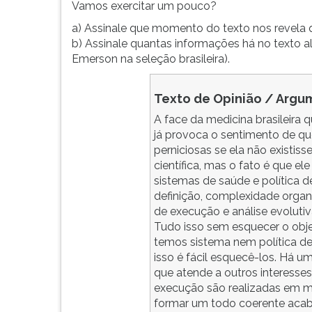
F
Vamos exercitar um pouco?
para
a) Assinale que momento do texto nos revela q
ouvir
b) Assinale quantas informações há no texto al
essa
Emerson na seleção brasileira).
instrução
novamente.
Texto de Opinião / Argu
A face da medicina brasileira
já provoca o sentimento de q
perniciosas se ela não existis
científica, mas o fato é que e
sistemas de saúde e política 
definição, complexidade organiz
de execução e análise evolutiv
Tudo isso sem esquecer o objet
temos sistema nem política de 
isso é fácil esquecê-los. Há 
que atende a outros interesses
execução são realizadas em mi
formar um todo coerente aca