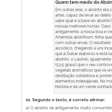
Quem tem medo do Absi
Em outras eras, o absinto er
artes, capaz de levar ao delírio
sabe qual é a base do absinto
nossas melhores hortas. Claro
antigamente, a nossa boa e ve
Artemísia absinthum, tinha qu
com outras ervas. O resultado
alcoólico, chegando a uns ince
que a Dubar elaborou e está la
absinto, o Lautrec, igualment
(53,5 graus) que o seu contro
vegetais aromáticos que se u
destilação cuidadosa e, poster
elementos indesejáveis. No mai
história e de um verde sonhador
01. Segundo o texto, é correto afirmar:
a) O absinto de antigamente, muito consumido po