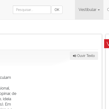
Vestibular
Ouvir Texto
ticulam
ional,
opinar, de
, ideia
s). Em