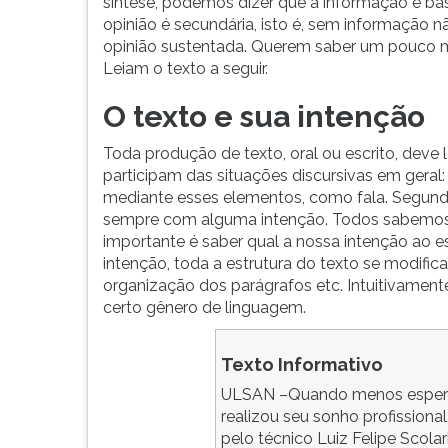
participam
leitura
síntese, podemos dizer que a informação é bás
das
pressione
opinião é secundária, isto é, sem informação n
situações
TAB
opinião sustentada. Querem saber um pouco 
discursivas
e
Leiam o texto a seguir.
em
depois
O texto e sua intenção
geral:
F.
quem
Para
Toda produção de texto, oral ou escrito, dev
fala,...
pausar
participam das situações discursivas em geral:
a
mediante esses elementos, como fala. Segundo
leitura
sempre com alguma intenção. Todos sabemos 
pressione
importante é saber qual a nossa intenção ao 
D
intenção, toda a estrutura do texto se modific
(primeira
organização dos parágrafos etc. Intuitivame
tecla
certo gênero de linguagem.
à
esquerda
do
Texto Informativo
F),
ULSAN –Quando menos esperava
para
realizou seu sonho profission
continuar
pelo técnico Luiz Felipe Scol
pressione