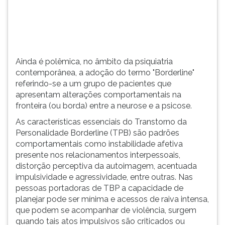
TAB
e
depois
F.
Para
Ainda é polêmica, no âmbito da psiquiatria
pausar
contemporânea, a adoção do termo "Borderline"
a
referindo-se a um grupo de pacientes que
leitura
apresentam alterações comportamentais na
pressione
fronteira (ou borda) entre a neurose e a psicose.
D
(primeira
As características essenciais do Transtorno da
tecla
Personalidade Borderline (TPB) são padrões
à
comportamentais como instabilidade afetiva
esquerda
presente nos relacionamentos interpessoais,
do
distorção perceptiva da autoimagem, acentuada
F),
impulsividade e agressividade, entre outras. Nas
para
pessoas portadoras de TBP a capacidade de
continuar
planejar pode ser mínima e acessos de raiva intensa,
pressione
que podem se acompanhar de violência, surgem
G
quando tais atos impulsivos são criticados ou