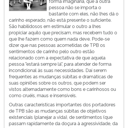
forma imaginária, que a outra
ouvir
pessoa não se importa o
essa
bastante com eles, não lhes dá o
instrução
carinho esperado, não está presente o suficiente.
novamente.
São habilidosos em estimular o outro a lhes
propiciar aquilo que precisam, mas recebem tudo o
que lhe fazem como quem nada deve. Pode-se
dizer que nas pessoas acometidas de TPB os
sentimentos de carinho pelo outro estão
relacionado com a expectativa de que aquela
pessoa "estará sempre lá", para atender de forma
incondicional às suas necessidades. Daí serem
frequentes as mudanças súbitas e dramáticas de
suas opiniões sobre os outros, que podem ser
vistos alternadamente como bons e carinhosos ou
como cruéis, maus e insensíveis.
Outras características importantes dos portadores
de TPB são as mudanças súbitas de objetivos
existenciais (planejar a vida), de sentimentos (que
passam rapidamente da doçura à agressividade, da