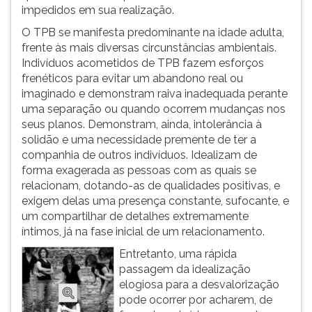
(primeira
impedidos em sua realização.
tecla
O TPB se manifesta predominante na idade adulta,
à
frente às mais diversas circunstâncias ambientais.
direita
Indivíduos acometidos de TPB fazem esforços
do
frenéticos para evitar um abandono real ou
F).
imaginado e demonstram raiva inadequada perante
Para
uma separação ou quando ocorrem mudanças nos
ir
seus planos. Demonstram, ainda, intolerância à
ao
solidão e uma necessidade premente de ter a
menu
companhia de outros indivíduos. Idealizam de
principal
forma exagerada as pessoas com as quais se
pressione
relacionam, dotando-as de qualidades positivas, e
a
exigem delas uma presença constante, sufocante, e
tecla
um compartilhar de detalhes extremamente
J
íntimos, já na fase inicial de um relacionamento.
e
depois
Entretanto, uma rápida
F.
passagem da idealização
Pressione
elogiosa para a desvalorização
F
pode ocorrer por acharem, de
para