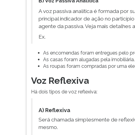
B) Voz Passiva Analítica
G
A voz passiva analítica é formada por su
(primeira
tecla
principal indicador de ação no particíp
à
agente da passiva. Veja mais detalhes a
direita
Ex.
do
F).
Para
As encomendas foram entregues pelo próp
ir
As casas foram alugadas pela imobiliária.
ao
As roupas foram compradas por uma ele
menu
principal
Voz Reflexiva
pressione
a
Há dois tipos de voz reflexiva:
tecla
J
A) Reflexiva
e
depois
Será chamada simplesmente de reflexiva
F.
mesmo.
Pressione