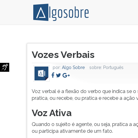
Voz
Pressione
verbal
TAB
Título
é
e
Vozes Verbais
do
a
depois
artigo:
flexão
F
por:
Algo Sobre
sobre:
Português
do
para
verbo
ouvir
que
o
indica
conteúdo
Voz verbal é a flexão do verbo que indica se o 
se
principal
pratica, ou recebe, ou pratica e recebe a ação v
o
desta
Voz Ativa
sujeito
tela.
pratica,
Para
Quando o sujeito é agente, ou seja, pratica a a
ou
pular
ou participa ativamente de um fato.
recebe,
essa