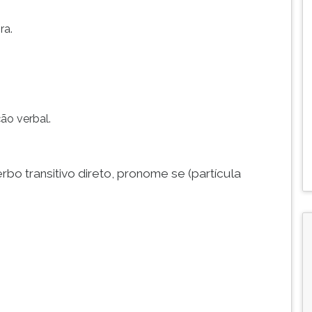
ra.
ção verbal.
rbo transitivo direto, pronome se (partícula