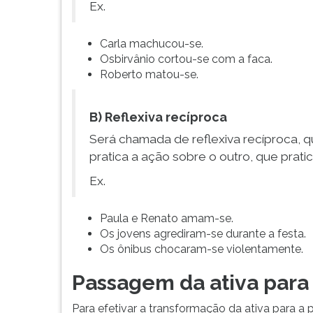
F
Ex.
para
ouvir
Carla machucou-se.
essa
Osbirvânio cortou-se com a faca.
instrução
Roberto matou-se.
novamente.
B) Reflexiva recíproca
Será chamada de reflexiva recíproca, 
pratica a ação sobre o outro, que prati
Ex.
Paula e Renato amam-se.
Os jovens agrediram-se durante a festa.
Os ônibus chocaram-se violentamente.
Passagem da ativa para 
Para efetivar a transformação da ativa para a 