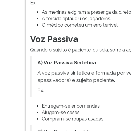
ou
leitura
Ex.
pratica
pressione
As meninas exigiram a presença da direto
e
TAB
A torcida aplaudiu os jogadores.
recebe
e
O médico cometeu um erro terrível.
a
depois
ação
F.
Voz Passiva
verbal.
Para
Voz
pausar
Quando o sujeito é paciente, ou seja, sofre a a
Ativa
a
Quando
leitura
A) Voz Passiva Sintética
o
pressione
sujeito
D
A voz passiva sintética é formada por ve
é
(primeira
apassivadora) e sujeito paciente.
ag...
tecla
Ex.
à
esquerda
do
Entregam-se encomendas.
F),
Alugam-se casas.
para
Compram-se roupas usadas.
continuar
pressione