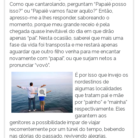
Como que cantarolando, perguntam “Papaiê posso
ouvir
isso?” ou “Papaiê vamos fazer aquilo?” Então,
essa
apresso-me a lhes responder, saboreando o
instrução
momento, porque meu grande receio é pela
novamente.
chegada quase inevitável do dia em que dirão
apenas “pai”. Nesta ocasião, saberei que mais uma
fase da vida foi transposta e me restará apenas
aguardar que outro filho venha para me encantar
novamente com “papai”, ou que surjam netos a
pronunciar “vovô”.
É por isso que invejo os
nordestinos de
algumas localidades
que tratam pai e mãe
por “painho” e “mainha”
respectivamente. Eles
garantem aos
genitores a possibilidade ímpar de viajar
recorrentemente por um túnel do tempo, bebendo
nas glórias do passado, revivendo alegrias,