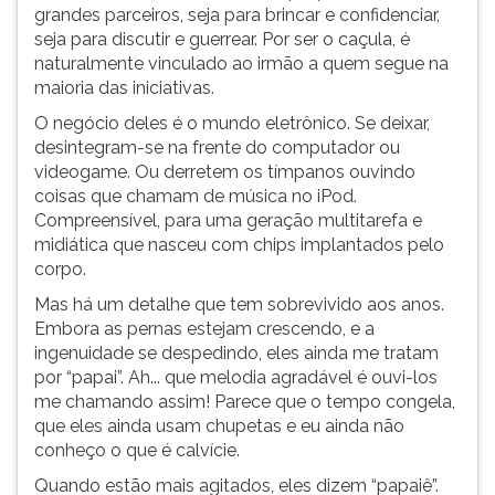
(primeira
grandes parceiros, seja para brincar e confidenciar,
tecla
seja para discutir e guerrear. Por ser o caçula, é
à
naturalmente vinculado ao irmão a quem segue na
direita
maioria das iniciativas.
do
O negócio deles é o mundo eletrônico. Se deixar,
F).
desintegram-se na frente do computador ou
Para
videogame. Ou derretem os tímpanos ouvindo
ir
coisas que chamam de música no iPod.
ao
Compreensível, para uma geração multitarefa e
menu
midiática que nasceu com chips implantados pelo
principal
corpo.
pressione
a
Mas há um detalhe que tem sobrevivido aos anos.
tecla
Embora as pernas estejam crescendo, e a
J
ingenuidade se despedindo, eles ainda me tratam
e
por “papai”. Ah... que melodia agradável é ouvi-los
depois
me chamando assim! Parece que o tempo congela,
F.
que eles ainda usam chupetas e eu ainda não
Pressione
conheço o que é calvície.
F
Quando estão mais agitados, eles dizem “papaiê”.
para