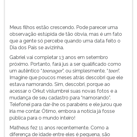
a
TAB
g...
e
depois
F.
Meus filhos estão crescendo. Pode parecer uma
Para
observação estúpida de tão óbvia, mas é um fato
pausar
que a gente só percebe quando uma data feito o
a
Dia dos Pais se avizinha.
leitura
Gabriel vai completar 13 anos em setembro
pressione
próximo. Portanto, fará jus a ser qualificado como
D
um autêntico “
teenager
”, ou simplesmente, “
teen
”.
(primeira
Imagine que poucos meses atrás descobri que ele
tecla
estava namorando. Sim, descobri, porque ao
à
acessar o Orkut vislumbrei suas novas fotos e a
esquerda
mudança de seu cadastro para “namorando”.
do
Telefonei para dar-lhe os parabéns e ele jurou que
F),
iria me contar. Ótimo, embora a notícia já fosse
para
pública para o mundo inteiro!
continuar
pressione
Matheus fez 11 anos recentemente. Como a
G
diferença de idade entre eles é pequena, são