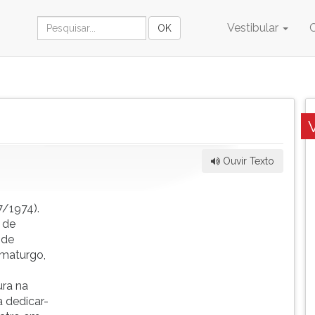
Vestibular
Ouvir Texto
/1974).
 de
 de
amaturgo,
ura na
 dedicar-