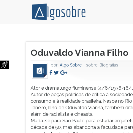
Ator
Pressione
e
TAB
Título
dramaturgo
e
Oduvaldo Vianna Filho
do
fluminense
depois
artigo:
(4/6/1936-
F
por:
Algo Sobre
sobre:
Biografias
16/7/1974).
para
Autor
ouvir
de
o
peças
conteúdo
Ator e dramaturgo fluminense (4/6/1936-16/7
políticas
principal
Autor de peças políticas de crítica à sociedade
de
desta
consumo e à realidade brasileira. Nasce no Rio
crítica
tela.
Janeiro, filho de Oduvaldo Vianna, também dr
à
Para
além de radialista e cineasta.
sociedade
pular
Muda-se para São Paulo para estudar arquitet
de
essa
década de 50, mas abandona a faculdade para