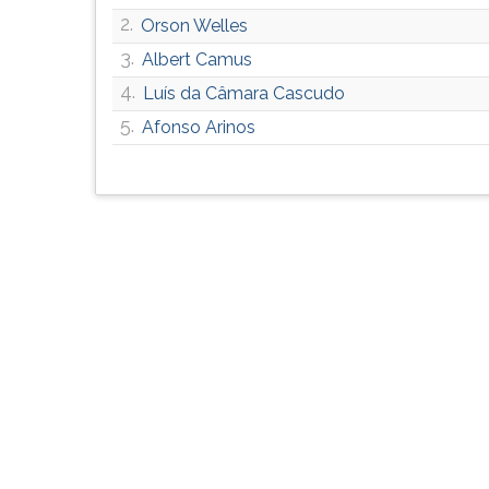
G
2.
Orson Welles
(primeira
3.
Albert Camus
tecla
à
4.
Luís da Câmara Cascudo
direita
5.
Afonso Arinos
do
F).
Para
ir
ao
menu
principal
pressione
a
tecla
J
e
depois
F.
Pressione