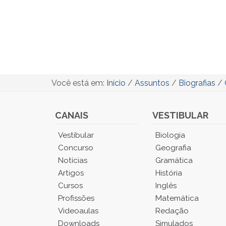
Você está em:
Início
/
Assuntos
/
Biografias
/
CANAIS
VESTIBULAR
Você
Vestibular
Biologia
está
Concurso
Geografia
no
Notícias
Gramática
Menu
Artigos
História
Principal.
Cursos
Inglês
Pressione
TAB
Profissões
Matemática
e
Videoaulas
Redação
depois
Downloads
Simulados