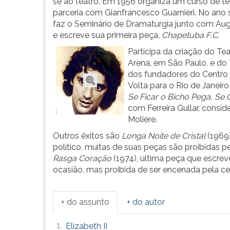
consumo
leitura
se ao teatro. Em 1956 organiza um curso de t
e
pressione
parceria com Gianfrancesco Guarnieri. No ano 
à
TAB
faz o Seminário de Dramaturgia junto com Au
r...
e
e escreve sua primeira peça,
Chapetuba F
.
C
.
depois
Participa da criação do Te
F.
Arena, em São Paulo, e do 
Para
dos fundadores do Centro 
pausar
Volta para o Rio de Janei
a
Se Ficar o Bicho Pega, Se
leitura
com Ferreira Gullar, cons
pressione
Molière.
D
Outros êxitos são
Longa Noite de Cristal
(1969
(primeira
político, muitas de suas peças são proibidas p
tecla
Rasga Coração
(1974), última peça que escrev
à
ocasião, mas proibida de ser encenada pela cen
esquerda
do
F),
+ do assunto
+ do autor
para
continuar
1.
Elizabeth II
pressione