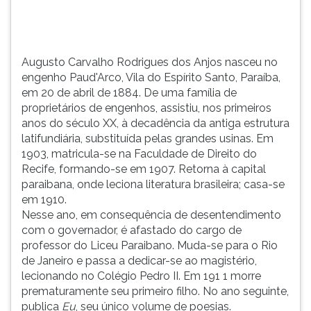
abril
TAB
de
e
1884.
depois
De
F.
Augusto Carvalho Rodrigues dos Anjos nasceu no
uma
Para
engenho Paud'Arco, Vila do Espírito Santo, Paraíba,
fa...
pausar
em 20 de abril de 1884. De uma família de
a
proprietários de engenhos, assistiu, nos primeiros
leitura
anos do século XX, à decadência da antiga estrutura
pressione
latifundiária, substituída pelas grandes usinas. Em
D
1903, matricula-se na Faculdade de Direito do
(primeira
Recife, formando-se em 1907. Retorna à capital
tecla
paraibana, onde leciona literatura brasileira; casa-se
à
em 1910.
esquerda
Nesse ano, em consequência de desentendimento
do
com o governador, é afastado do cargo de
F),
professor do Liceu Paraibano. Muda-se para o Rio
para
de Janeiro e passa a dedicar-se ao magistério,
continuar
lecionando no Colégio Pedro II. Em 191 1 morre
pressione
prematuramente seu primeiro filho. No ano seguinte,
G
publica
Eu
, seu único volume de poesias.