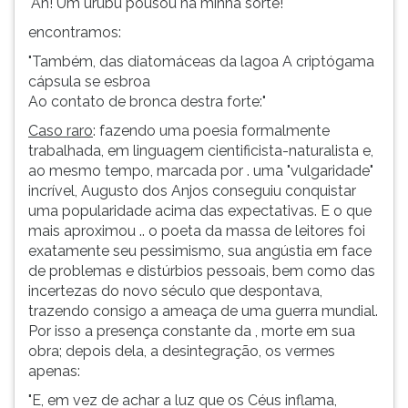
"Ah! Um urubu pousou na minha sorte!"
ouvir
encontramos:
essa
instrução
"Também, das diatomáceas da lagoa A criptógama
novamente.
cápsula se esbroa
Ao contato de bronca destra forte:"
Caso raro
: fazendo uma poesia formalmente
trabalhada, em linguagem cientificista-naturalista e,
ao mesmo tempo, marcada por . uma "vulgaridade"
incrível, Augusto dos Anjos conseguiu conquistar
uma popularidade acima das expectativas. E o que
mais aproximou .. o poeta da massa de leitores foi
exatamente seu pessimismo, sua angústia em face
de problemas e distúrbios pessoais, bem como das
incertezas do novo século que despontava,
trazendo consigo a ameaça de uma guerra mundial.
Por isso a presença constante da , morte em sua
obra; depois dela, a desintegração, os vermes
apenas:
"E, em vez de achar a luz que os Céus inflama,