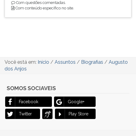
Com questões comentadas.
Com conteúdo específico no site.
Você está em:
Início
/
Assuntos
/
Biografias
/
Augusto
dos Anjos
SOMOS SOCIAVEIS
Facebook
Google+
Twitter
Play Store