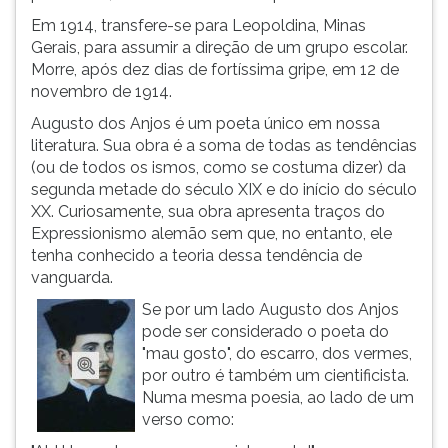
(primeira
Em 1914, transfere-se para Leopoldina, Minas
tecla
Gerais, para assumir a direção de um grupo escolar.
à
Morre, após dez dias de fortíssima gripe, em 12 de
direita
novembro de 1914.
do
F).
Augusto dos Anjos é um poeta único em nossa
Para
literatura. Sua obra é a soma de todas as tendências
ir
(ou de todos os ismos, como se costuma dizer) da
ao
segunda metade do século XIX e do início do século
menu
XX. Curiosamente, sua obra apresenta traços do
principal
Expressionismo alemão sem que, no entanto, ele
pressione
tenha conhecido a teoria dessa tendência de
a
vanguarda.
tecla
Se por um lado Augusto dos Anjos
J
pode ser considerado o poeta do
e
"mau gosto", do escarro, dos vermes,
depois
por outro é também um cientificista.
F.
Numa mesma poesia, ao lado de um
Pressione
verso como:
F
para