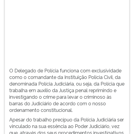
(primeira
tecla
à
direita
do
F).
Para
ir
ao
menu
principal
O Delegado de Polícia funciona com exclusividade
pressione
como o comandante da Instituição Policia Civil, da
a
denominada Polícia Judiciária, ou seja, da Polícia que
tecla
trabalha em auxilio da Justiça penal reprimindo e
J
investigando o crime para levar o criminoso às
e
barras do Judiciário de acordo com o nosso
depois
ordenamento constitucional.
F.
Apesar do trabalho precípuo da Polícia Judiciária ser
Pressione
vinculado na sua essência ao Poder Judiciário, vez
F
que, através dos seus procedimentos investigativos,
para