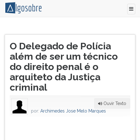
O
Pressione
Delegado
TAB
Título
de
e
O Delegado de Polícia
do
Polícia
depois
artigo:
além de ser um técnico
funciona
F
com
para
do direito penal é o
exclusividade
ouvir
arquiteto da Justiça
como
o
o
conteúdo
criminal
comandante
principal
da
desta
Instituição
tela.
Ouvir Texto
Policia
Para
por:
Archimedes Jose Melo Marques
Civil,
pular
da
essa
denominada
leitura
Polícia
pressione