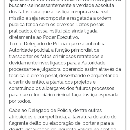
buscam-se incessantemente a verdade absoluta
ouvir
dos fatos para que a Justiça cumpra a sua real
essa
missão e seja recomposta e resgatada a ordem
instrução
pública ferida com os diversos ilícitos penais
novamente.
praticados, é essa instituição ainda ligada
diretamente ao Poder Executivo.
Tem o Delegado de Polícia, que é a autentica
Autoridade policial, a função primordial de
transportar os fatos criminosos retratados e
devidamente investigados para a Autoridade
processante e julgadora, operando assim através da
técnica, o direito penal, desenhando e arquitetando
a partir de então, a planta dos projetos e
construindo os alicerçares dos futuros processos
para que o Judiciário criminal faça Justiça esperada
por todos.
Cabe ao Delegado de Polícia, dentre outras
atribuições e competência, a lavratura do auto do
flagrante delito ou elaboração de portaria para a
devida instauração de Inquérito Policial no sentido