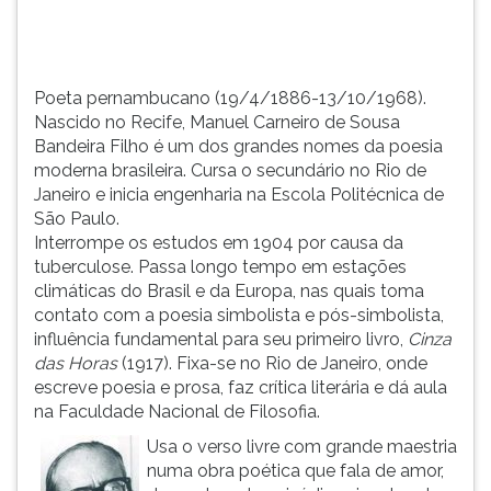
nomes
TAB
da
e
poesia
depois
moderna
F.
Poeta pernambucano (19/4/1886-13/10/1968).
...
Para
Nascido no Recife, Manuel Carneiro de Sousa
pausar
Bandeira Filho é um dos grandes nomes da poesia
a
moderna brasileira. Cursa o secundário no Rio de
leitura
Janeiro e inicia engenharia na Escola Politécnica de
pressione
São Paulo.
D
Interrompe os estudos em 1904 por causa da
(primeira
tuberculose. Passa longo tempo em estações
tecla
climáticas do Brasil e da Europa, nas quais toma
à
contato com a poesia simbolista e pós-simbolista,
esquerda
influência fundamental para seu primeiro livro,
Cinza
do
das Horas
(1917). Fixa-se no Rio de Janeiro, onde
F),
escreve poesia e prosa, faz crítica literária e dá aula
para
na Faculdade Nacional de Filosofia.
continuar
Usa o verso livre com grande maestria
pressione
numa obra poética que fala de amor,
G