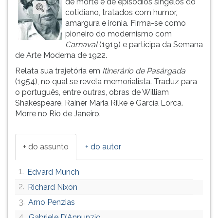
de morte e de episódios singelos do
(primeira
cotidiano, tratados com humor,
tecla
amargura e ironia. Firma-se como
à
pioneiro do modernismo com
direita
Carnaval
(1919) e participa da Semana
do
de Arte Moderna de 1922.
F).
Para
Relata sua trajetória em
Itinerário de Pasárgada
ir
(1954), no qual se revela memorialista. Traduz para
ao
o português, entre outras, obras de William
menu
Shakespeare, Rainer Maria Rilke e García Lorca.
principal
Morre no Rio de Janeiro.
pressione
a
tecla
+ do assunto
+ do autor
J
e
1.
Edvard Munch
depois
F.
2.
Richard Nixon
Pressione
3.
Arno Penzias
F
4.
Gabriele D'Annunzio
para