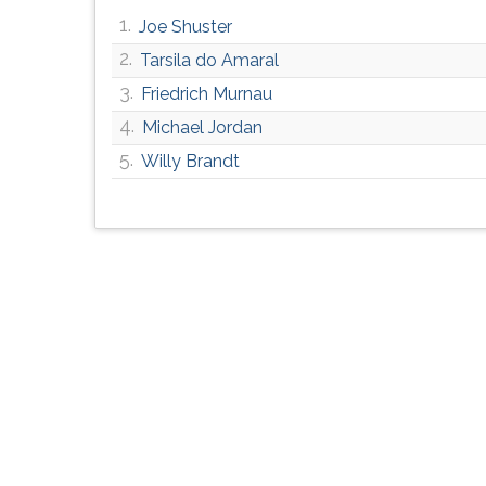
G
1.
Joe Shuster
(primeira
2.
Tarsila do Amaral
tecla
à
3.
Friedrich Murnau
direita
4.
Michael Jordan
do
5.
F).
Willy Brandt
Para
ir
ao
menu
principal
pressione
a
tecla
J
e
depois
F.
Pressione