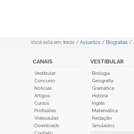
Você está em:
Início
/
Assuntos
/
Biografias
/
CANAIS
VESTIBULAR
Você
Vestibular
Biologia
está
Concurso
Geografia
no
Notícias
Gramática
Menu
Artigos
História
Principal.
Cursos
Inglês
Pressione
TAB
Profissões
Matemática
e
Videoaulas
Redação
depois
Downloads
Simulados
F
Contato