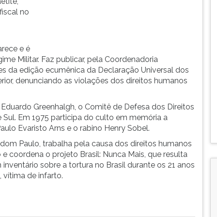
etité,
iscal no
arece e é
me Militar. Faz publicar, pela Coordenadoria
es da edição ecumênica da Declaração Universal dos
erior, denunciando as violações dos direitos humanos
 Eduardo Greenhalgh, o Comitê de Defesa dos Direitos
Sul. Em 1975 participa do culto em memória a
lo Evaristo Arns e o rabino Henry Sobel.
e dom Paulo, trabalha pela causa dos direitos humanos
e coordena o projeto Brasil: Nunca Mais, que resulta
 inventário sobre a tortura no Brasil durante os 21 anos
 vítima de infarto.