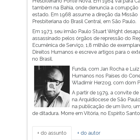
de
leitura
Presbiteriano Ponte Nova. Em 1964 vai para Ca
missioná...
pressione
também na Bahia, onde denuncia a corrupção f
TAB
estado. Em 1968 assume a direção da Missão
e
Presbiteriana do Brasil Central, em São Paulo.
depois
Em 1973, seu irmão Paulo Stuart Wright desap
F.
assassinado pelos órgãos de repressão do Regi
Para
Ecumênica de Serviço, 1,8 milhão de exemplar
pausar
Direitos Humanos e escreve artigos para o ext
a
no Brasil.
leitura
Funda, com Jan Rocha e Luiz
pressione
Humanos nos Países do Cone 
D
Wladimir Herzog, com dom Pau
(primeira
tecla
A partir de 1979, a convite d
à
na Arquidiocese de São Paulo 
esquerda
na publicação de um livro, um
do
de ditadura. Morre em Vitória, no Espírito Santo,
F),
para
continuar
+ do assunto
+ do autor
pressione