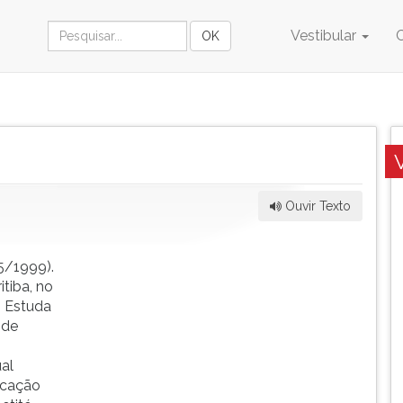
Vestibular
Ouvir Texto
5/1999).
itiba, no
. Estuda
 de
al
ducação