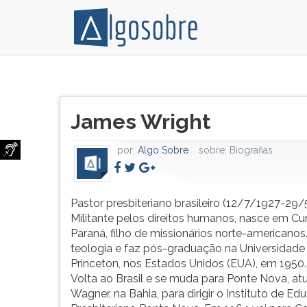
Pastor
Pressione
presbiteriano
TAB
Título
brasileiro
e
James Wright
do
(12/7/1927-
depois
artigo:
29/5/1999).
F
por:
Algo Sobre
sobre:
Biografias
Militante
para
pelos
ouvir
direitos
o
humanos,
conteúdo
Pastor presbiteriano brasileiro (12/7/1927-29/
nasce
principal
Militante pelos direitos humanos, nasce em Cur
em
desta
Paraná, filho de missionários norte-americanos
Curitiba,
tela.
teologia e faz pós-graduação na Universidade
no
Para
Princeton, nos Estados Unidos (EUA), em 1950.
Paraná,
pular
Volta ao Brasil e se muda para Ponte Nova, atu
filho
essa
Wagner, na Bahia, para dirigir o Instituto de E