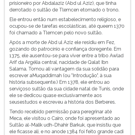
prisioneiro por Abdalaziz (Abd ul Aziz), que tinha
derrotado o sultão de Tlemcen etomado o trono.
Ele entrou então num estabelecimento religioso, e
ocupou-se de tarefas escolásticas, até queem 1370
foi chamado a Tlemcen pelo novo sultão.
Após a morte de Abd ul Aziz ele residiu em Fez,
gozando do patrocínio e confiança doregente. Em
1375, ele ausentou-se para viver entre a tribo Awlad
Arif da Argélia central, nacidade de Qalat Ibn
Salama. Tomou ali vantagem da sua solidão para
escrever aMuqaddimah (ou "Introdução", à sua
história subsequente.) Em 1378, ele entrou ao
serviçoso sultão da sua cidade natal de Tunis, onde
ele se dedicou quase exclusivamente aos
seusestudos e escreveu a história dos Berberes.
Tendo recebido permissão para peregrinar até
Meca, ele visitou o Cairo, onde foi apresentado ao
Sultão al-Malik udh-Dhahir Barkuk, que insistiu que
ele ficasse ali, e no anode 1384 foi feito grande cadi