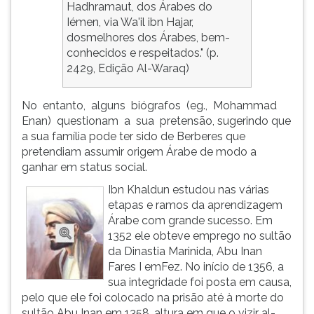
(primeira
Hadhramaut, dos Árabes do
tecla
Iémen, via Wa'il ibn Hajar,
à
dosmelhores dos Árabes, bem-
direita
conhecidos e respeitados." (p.
do
2429, Edição Al-Waraq)
F).
Para
No entanto, alguns biógrafos (eg., Mohammad
ir
Enan) questionam a sua pretensão, sugerindo que
ao
a sua família pode ter sido de Berberes que
menu
pretendiam assumir origem Árabe de modo a
principal
ganhar em status social.
pressione
Ibn Khaldun estudou nas várias
a
etapas e ramos da aprendizagem
tecla
Árabe com grande sucesso. Em
J
1352 ele obteve emprego no sultão
e
da Dinastia Marinida, Abu Inan
depois
Fares I emFez. No início de 1356, a
F.
sua integridade foi posta em causa,
Pressione
pelo que ele foi colocado na prisão até à morte do
F
sultão Abu Inan em 1358, altura em que o vizir al-
para