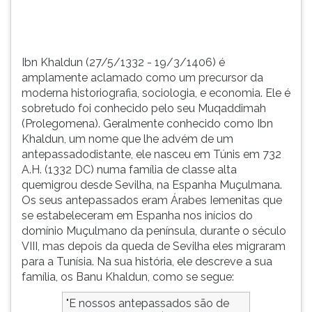
TAB
e
depois
F.
Ibn Khaldun (27/5/1332 - 19/3/1406) é
Para
amplamente aclamado como um precursor da
pausar
moderna historiografia, sociologia, e economia. Ele é
a
sobretudo foi conhecido pelo seu Muqaddimah
leitura
(Prolegomena). Geralmente conhecido como Ibn
pressione
Khaldun, um nome que lhe advém de um
D
antepassadodistante, ele nasceu em Túnis em 732
(primeira
A.H. (1332 DC) numa família de classe alta
tecla
quemigrou desde Sevilha, na Espanha Muçulmana.
à
Os seus antepassados eram Árabes Iemenitas que
esquerda
se estabeleceram em Espanha nos inícios do
do
domínio Muçulmano da península, durante o século
F),
VIII, mas depois da queda de Sevilha eles migraram
para
para a Tunísia. Na sua história, ele descreve a sua
continuar
família, os Banu Khaldun, como se segue:
pressione
G
"E nossos antepassados são de