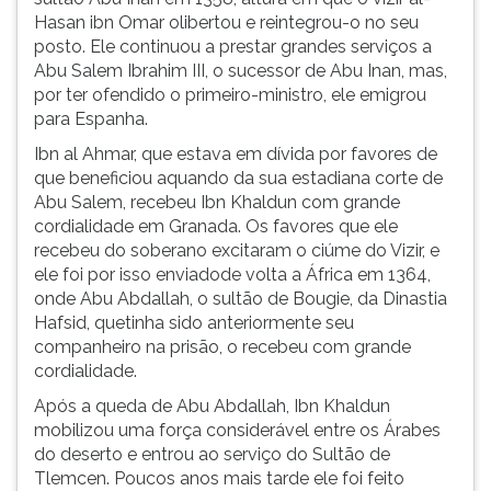
Hasan ibn Omar olibertou e reintegrou-o no seu
ouvir
posto. Ele continuou a prestar grandes serviços a
essa
Abu Salem Ibrahim III, o sucessor de Abu Inan, mas,
instrução
por ter ofendido o primeiro-ministro, ele emigrou
novamente.
para Espanha.
Ibn al Ahmar, que estava em dívida por favores de
que beneficiou aquando da sua estadiana corte de
Abu Salem, recebeu Ibn Khaldun com grande
cordialidade em Granada. Os favores que ele
recebeu do soberano excitaram o ciúme do Vizir, e
ele foi por isso enviadode volta a África em 1364,
onde Abu Abdallah, o sultão de Bougie, da Dinastia
Hafsid, quetinha sido anteriormente seu
companheiro na prisão, o recebeu com grande
cordialidade.
Após a queda de Abu Abdallah, Ibn Khaldun
mobilizou uma força considerável entre os Árabes
do deserto e entrou ao serviço do Sultão de
Tlemcen. Poucos anos mais tarde ele foi feito