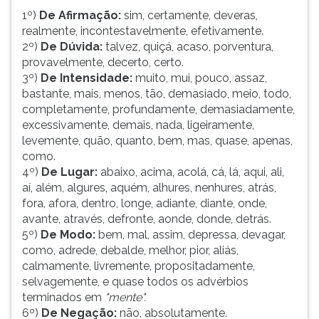
(primeira
1º)
De Afirmação:
sim, certamente, deveras,
tecla
realmente, incontestavelmente, efetivamente.
à
2º)
De Dúvida:
talvez, quiçá, acaso, porventura,
direita
provavelmente, decerto, certo.
do
3º)
De Intensidade:
muito, mui, pouco, assaz,
F).
bastante, mais, menos, tão, demasiado, meio, todo,
Para
completamente, profundamente, demasiadamente,
ir
excessivamente, demais, nada, ligeiramente,
ao
levemente, quão, quanto, bem, mas, quase, apenas,
menu
como.
principal
4º)
De Lugar:
abaixo, acima, acolá, cá, lá, aqui, ali,
pressione
aí, além, algures, aquém, alhures, nenhures, atrás,
a
fora, afora, dentro, longe, adiante, diante, onde,
tecla
avante, através, defronte, aonde, donde, detrás.
J
5º)
De Modo:
bem, mal, assim, depressa, devagar,
e
como, adrede, debalde, melhor, pior, aliás,
depois
calmamente, livremente, propositadamente,
F.
selvagemente, e quase todos os advérbios
Pressione
terminados em
"mente".
F
6º)
De Negação:
não, absolutamente.
para