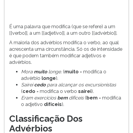
[[advérbio]].
TAB
A
e
maioria
depois
dos
F.
É uma palavra que modifica (que se refere) a um
advérbios...
Para
[[verbo]], a um [[adjetivo]], a um outro [[advérbio]].
pausar
A maioria dos advérbios modifica o verbo, ao qual
a
acrescenta uma circunstância. Só os de intensidade
leitura
é que podem também modificar adjetivos e
pressione
advérbios.
D
(primeira
Mora
muito
longe.
(
muito
= modifica o
tecla
advérbio
longe
).
à
Sairei
cedo
para alcançar os excursionistas
esquerda
(
cedo
= modifica o verbo
sairei
).
do
Eram exercícios
bem
difíceis
(
bem
= modifica
F),
o adjetivo
difíceis
).
para
continuar
Classificação Dos
pressione
Advérbios
G