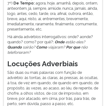
7º)
De Tempo:
agora, hoje, amanhã, depois, ontem,
ouvir
anteontem, já, sempre, amiúde, nunca, jamais, ainda,
essa
logo, antes, cedo, tarde, ora, afinal, outrora, então,
instrução
breve, aqui, nisto, aí, entrementes, brevemente,
novamente.
imediatamente, raramente, finalmente, comumente,
presentemente, etc.
Há ainda advérbios interrogativos: onde? aonde?
quando? como? por quê?:
Onde
estão eles?
Quando
sairão?
Como
viajaram?
Por que
não
telefonaram?
Locuções Adverbiais
São duas ou mais palavras com função de
advérbio: às tontas, às claras, às pressas, às ocultas,
à toa, de vez em quando, de quando em quando, de
propósito, às vezes, ao acaso, ao léu, de repente, de
chofre, a olhos vistos, de cor, de improviso, em
breve, por atacado, em cima, por trás, para trás, de
perto, sem dúvida, passo a passo, etc.