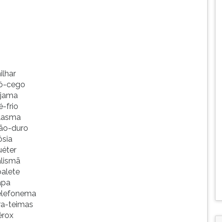
ilhar
ó-cego
ijama
é-frio
lasma
ão-duro
ósia
uéter
alismã
oalete
apa
elefonema
ira-teimas
érox