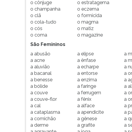
o cônjuge
o estratagema
G
o champanha
o eczema
(primeira
o clã
o formicida
tecla
o cola-tudo
o magma
à
o cós
o matiz
direita
o coma
o magazine
do
F).
São Femininos
Para
a abusão
a elipse
a m
ir
a acne
a ênfase
a m
ao
a aluvião
a echarpe
a n
menu
a bacanal
a entorse
a o
principal
a benesse
a enzima
a a
pressione
a bólide
a faringe
a a
a
a couve
a ferrugem
a o
tecla
a couve-flor
a fênix
a o
J
a cal
a alface
a p
e
a cataplasma
a apendicite
a p
depois
a comichão
a gênese
a q
F.
a derme
a grafite
a s
Pressione
a agravante
a ioga
a s