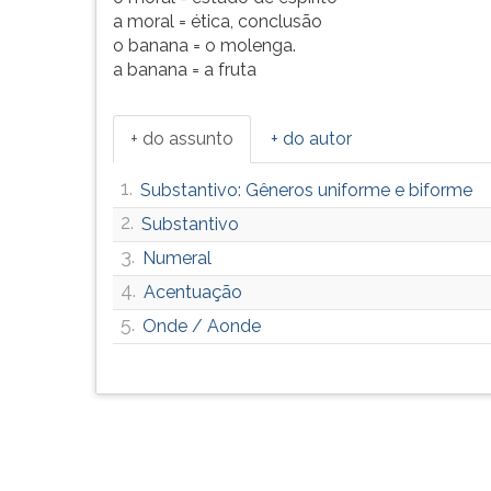
a moral = ética, conclusão
o banana = o molenga.
a banana = a fruta
+ do assunto
+ do autor
1.
Substantivo: Gêneros uniforme e biforme
2.
Substantivo
3.
Numeral
4.
Acentuação
5.
Onde / Aonde