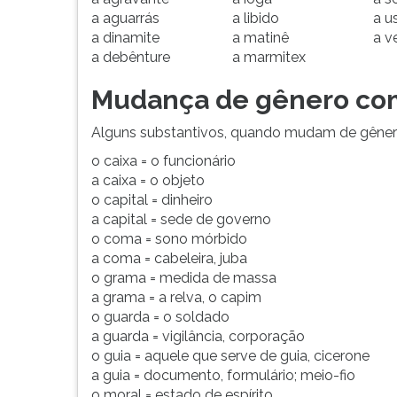
F
a aguarrás
a libido
a u
para
a dinamite
a matinê
a v
ouvir
a debênture
a marmitex
essa
instrução
Mudança de gênero com
novamente.
Alguns substantivos, quando mudam de gênero
o caixa = o funcionário
a caixa = o objeto
o capital = dinheiro
a capital = sede de governo
o coma = sono mórbido
a coma = cabeleira, juba
o grama = medida de massa
a grama = a relva, o capim
o guarda = o soldado
a guarda = vigilância, corporação
o guia = aquele que serve de guia, cicerone
a guia = documento, formulário; meio-fio
o moral = estado de espírito