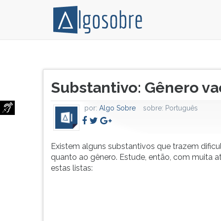
Existem
Pressione
alguns
TAB
Título
substantivos
e
Substantivo: Gênero va
do
que
depois
artigo:
trazem
F
por:
Algo Sobre
sobre:
Português
dificuldades,
para
quanto
ouvir
ao
o
gênero.
conteúdo
Existem alguns substantivos que trazem dificu
Estude,
principal
quanto ao gênero. Estude, então, com muita 
então,
desta
estas listas:
com
tela.
muita
Para
atenção
pular
estas
essa