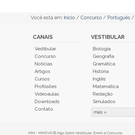
Você está em:
Início
/
Concurso
/
Português
CANAIS
VESTIBULAR
Você
Vestibular
Biologia
está
Concurso
Geografia
no
Notícias
Gramática
Menu
Artigos
História
Principal.
Cursos
Inglês
Pressione
TAB
Profissões
Matemática
e
Videoaulas
Redação
depois
Downloads
Simulados
F
Contato
para
mais »
Fim
ouvir
do
cada
Menu.
item
MM - MMXVIII © Algo Sobre Vestibular, Enem e Concurso
Para