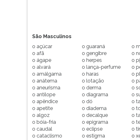
listas:
leitura
pressione
TAB
e
...
depois
F.
São Masculinos
Para
o açúcar
o guaraná
o m
pausar
o afã
o gengibre
o n
a
o ágape
o herpes
o p
leitura
o alvará
o lança-perfume
o p
pressione
o amálgama
o haras
o p
D
o anátema
o lotação
o p
(primeira
o aneurisma
o derma
o s
tecla
o antílope
o diagrama
o s
à
o apêndice
o dó
o t
esquerda
o apetite
o diadema
o t
do
o algoz
o decalque
o t
F),
o bóia-fria
o epigrama
o t
para
o caudal
o eclipse
o t
continuar
o cataclismo
o estigma
o x
pressione