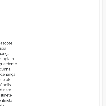
ascote
ídia
uança
moplata
guardente
lcunha
rdenança
melete
rópolis
atinete
uitinete
entinela
oja