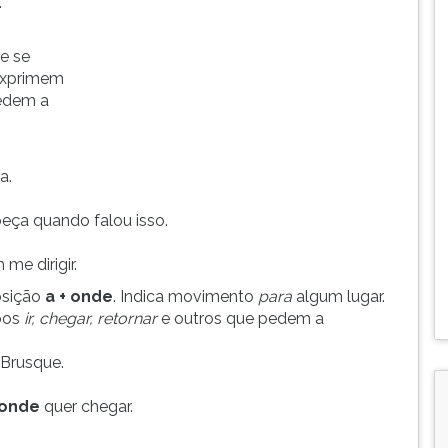
.
e se
exprimem
edem a
a.
eça quando falou isso.
e dirigir.
osição
a + onde
. Indica movimento
para
algum lugar.
bos
ir, chegar, retornar
e outros que pedem a
Brusque.
onde
quer chegar.