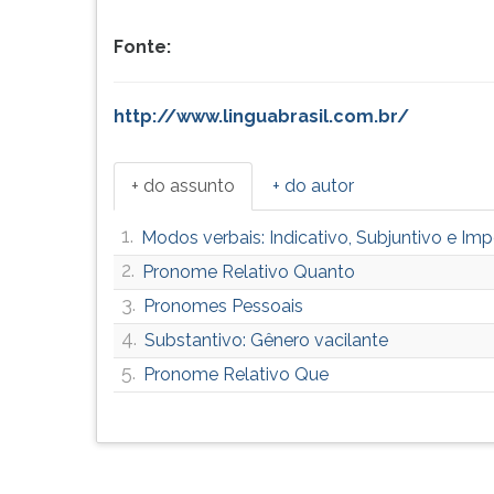
F
para
Fonte:
ouvir
essa
instrução
http://www.linguabrasil.com.br/
novamente.
+ do assunto
+ do autor
1.
Modos verbais: Indicativo, Subjuntivo e Imp
2.
Pronome Relativo Quanto
3.
Pronomes Pessoais
4.
Substantivo: Gênero vacilante
5.
Pronome Relativo Que