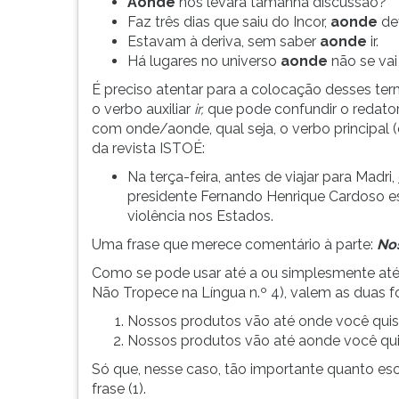
Aonde
nos levará tamanha discussão?
G
Faz três dias que saiu do Incor,
aonde
dev
(primeira
Estavam à deriva, sem saber
aonde
ir.
tecla
Há lugares no universo
aonde
não se vai
à
É preciso atentar para a colocação desses 
direita
o verbo auxiliar
ir,
que pode confundir o redator
do
com onde/aonde, qual seja, o verbo principal (
F).
da revista ISTOÉ:
Para
ir
Na terça-feira, antes de viajar para Madri,
ao
presidente Fernando Henrique Cardoso 
menu
violência nos Estados.
principal
Uma frase
que merece comentário à parte:
Nos
pressione
a
Como se pode usar até a ou simplesmente até 
tecla
Não Tropece na Língua n.º 4), valem as duas f
J
Nossos produtos vão até onde você quise
e
Nossos produtos vão até aonde você qui
depois
F.
Só que, nesse caso, tão importante quanto esc
Pressione
frase (1).