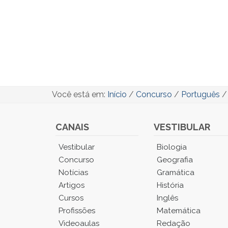
Você está em:
Início
/
Concurso
/
Português
CANAIS
VESTIBULAR
Você
Vestibular
Biologia
está
Concurso
Geografia
no
Notícias
Gramática
Menu
Artigos
História
Principal.
Cursos
Inglês
Pressione
TAB
Profissões
Matemática
e
Videoaulas
Redação