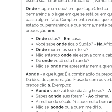
distinção
leitura
escrita sua ferramenta de trabalho - , vamos lá
entre
pressione
Onde
= lugar em que/ em que (lugar). Indica
onde
TAB
permanência, o lugar em que se está ou em qu
e
e
passa algum fato. Complementa verbos que 
aonde
depois
estado ou permanência e que normalmente p
-
F.
preposição
em
:
a
Para
Onde
estás? -
Em
casa.
diferença
pausar
Você sabe
onde
fica o Sudão? -
Na
Áfric
de
a
Onde
moram os sem-terra?
pronúncia
leitura
Não entendo
onde
ele estava com a cab
é
pressione
De
onde
você está falando?
peq...
D
Não sei
onde
me apresentar nem a quem m
(primeira
tecla
Aonde
= a que lugar. É a combinação da prep
à
Dá ideia de aproximação. É usado com os ver
esquerda
preposição
a
. Exemplos:
do
Aonde
você vai todo dia às 9 horas? -
A
F),
Sabes
aonde
eles foram? -
Ao
cinema.
para
A mulher do século 21 sabe muito bem
a
continuar
Não sei
aonde
ou a quem me dirijo.
pressione