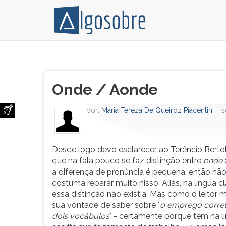
Desde
Pressione
logo
TAB
Título
devo
e
Onde / Aonde
do
esclarecer
depois
artigo:
ao
F
por:
Maria Tereza De Queiroz Piacentini
s
Terêncio
para
Bertolini,
ouvir
de
o
SP,
conteúdo
Desde logo devo esclarecer ao Terêncio Bertoli
que
principal
que na fala pouco se faz distinção entre
onde
na
desta
a diferença de pronúncia é pequena, então não
fala
tela.
costuma reparar muito nisso. Aliás, na língua c
pouco
Para
essa distinção não existia. Mas como o leitor 
se
pular
sua vontade de saber sobre "
o emprego corre
faz
essa
dois vocábulos
" - certamente porque tem na l