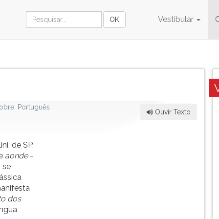
Vestibular
obre:
Português
Ouvir Texto
ni, de SP,
e
aonde
-
 se
lássica
manifesta
to dos
íngua