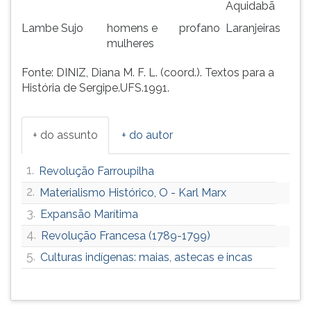
Aquidabã
Lambe Sujo
homens e
profano
Laranjeiras
mulheres
Fonte: DINIZ, Diana M. F. L. (coord.). Textos para a
História de Sergipe.UFS.1991.
+ do assunto
+ do autor
1.
Revolução Farroupilha
2.
Materialismo Histórico, O - Karl Marx
3.
Expansão Marítima
4.
Revolução Francesa (1789-1799)
5.
Culturas indígenas: maias, astecas e incas