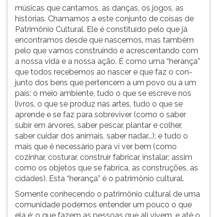
músicas que ­cantamos, as danças, os jogos, as
histórias. Chamamos a este conjunto de coisas de
Patrimônio Cultural. Ele é constituído pelo que já
encontramos desde que nascemos, mas também
pelo que vamos construindo e acrescentando com
a nossa vida e a nossa ação. É como uma “herança”
que todos recebemos ao nascer e que faz o con­
junto dos bens que pertencem a um povo ou a um
país: o meio ambiente, tudo o que se es­creve nos
livros, o que se produz nas artes, tudo o que se
aprende e se faz para sobreviver (como o saber
subir em árvores, saber pescar, plantar e colher,
saber cuidar dos animais, saber na­dar...); e tudo o
mais que é necessário para vi ver bem (como
cozinhar, costurar, construir fabricar, instalar; assim
como os objetos que se fabrica, as construções, as
cidades). Esta “herança” é o patrimônio cultural.
Somente conhecendo o patrimônio cultu­ral de uma
comunidade podemos entender um pouco o que
ela é: o que fazem as pessoas que ali vivem, e até o