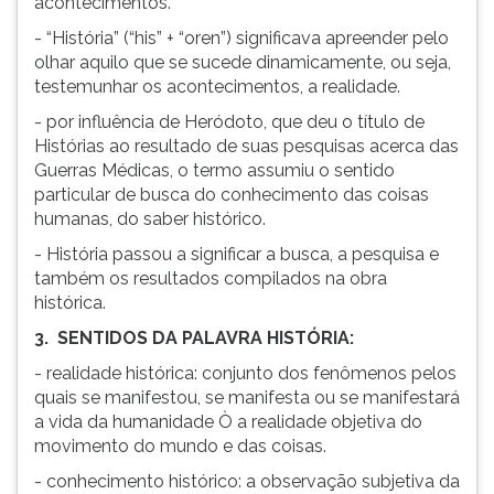
acontecimentos.
(primeira
tecla
- “História” (“his” + “oren”) significava apreender pelo
à
olhar aquilo que se sucede dinamicamente, ou seja,
direita
testemunhar os acontecimentos, a realidade.
do
- por influência de Heródoto, que deu o título de
F).
Histórias ao resultado de suas pesquisas acerca das
Para
Guerras Médicas, o termo assumiu o sentido
ir
particular de busca do conhecimento das coisas
ao
humanas, do saber histórico.
menu
principal
- História passou a significar a busca, a pesquisa e
pressione
também os resultados compilados na obra
a
histórica.
tecla
3. SENTIDOS DA PALAVRA HISTÓRIA:
J
e
- realidade histórica: conjunto dos fenômenos pelos
depois
quais se manifestou, se manifesta ou se manifestará
F.
a vida da humanidade Ò a realidade objetiva do
Pressione
movimento do mundo e das coisas.
F
- conhecimento histórico: a observação subjetiva da
para