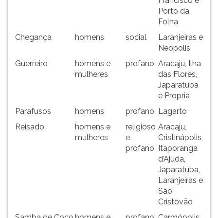
Francisco e
Porto da
Folha
Chegança
homens
social
Laranjeiras e
Neópolis
Guerreiro
homens e
profano
Aracaju, Ilha
mulheres
das Flores,
Japaratuba
e Propriá
Parafusos
homens
profano
Lagarto
Reisado
homens e
religioso
Aracaju,
mulheres
e
Cristinápolis,
profano
Itaporanga
d’Ajuda,
Japaratuba,
Laranjeiras e
São
Cristóvão
Samba de Coco
homens e
profano
Carmópolis