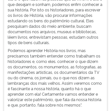
que desejam e sonham, pode­mos enfim conhecer a
sua história. Por isto os historiadores, para escrever
os livros de Histó­ria, vão procurar informações
estudando os bens do patrimônio cultural. Eles
pesquisam dados do meio ambiente, buscam
documentos nos ar­quivos, museus e bibliotecas,
lêem livros, entrevistam pessoas, estudam outros
tipos de bens culturais.
Podemos aprender História nos livros, mas
precisamos também entender como trabalham os
historiadores e, como eles. conhecer o que di­zem
os documentos, os monumentos, as fotogra­fias, as
manifestações ar­tísticas, os documen­tários da TV
ou do cine­ma, os jornais, ou o que nos dizem as
lembranças dos mais velhos. Assim veremos como
é fasci­nante a nossa história, quanto há o que
aprender com ela! Certamente va­mos entender e
valorizar este patrimônio, que fala da nossa história
e que, portanto, fala sobre nós mesmos”.