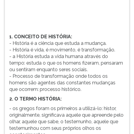
é
TAB
m...
e
depois
F.
Para
1. CONCEITO DE HISTÓRIA:
pausar
- História é a ciência que estuda a mudança.
a
- História é vida, é movimento, é transformação.
leitura
- a História estuda a vida humana através do
pressione
tempo: estuda o que os homens fizeram, pensaram
D
ou sentiram enquanto seres sociais.
(primeira
- Processo de transformação onde todos os
tecla
homens são agentes das constantes mudanças
à
que ocorrem: processo histórico.
esquerda
do
2. O TERMO HISTÓRIA:
F),
- os gregos foram os primeiros a utilizá-lo: histor,
para
originalmente, significava aquele que apreende pelo
continuar
olhar, aquele que sabe, o testemunho, aquele que
pressione
testemunhou com seus próprios olhos os
G