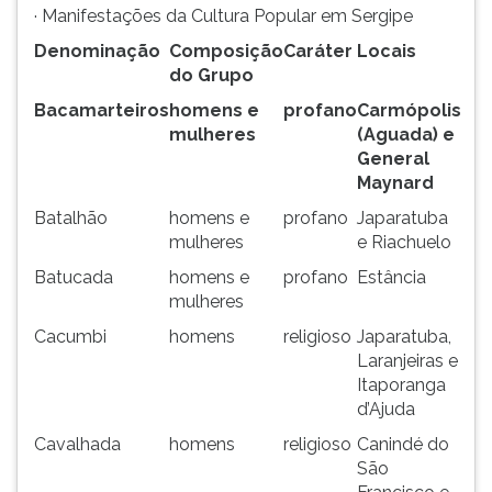
· Manifestações da Cultura Popular em Sergipe
Denominação
Composição
Caráter
Locais
do Grupo
Bacamarteiros
homens e
profano
Carmópolis
mulheres
(Aguada) e
General
Maynard
Batalhão
homens e
profano
Japaratuba
mulheres
e Riachuelo
Batucada
homens e
profano
Estância
mulheres
Cacumbi
homens
religioso
Japaratuba,
Laranjeiras e
Itaporanga
d’Ajuda
Cavalhada
homens
religioso
Canindé do
São