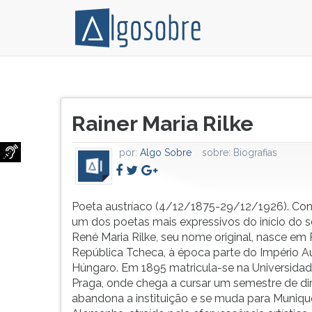
Poeta
Pressione
austríaco
TAB
Título
(4/12/1875-
e
Rainer Maria Rilke
do
29/12/1926).
depois
artigo:
Considerado
F
por:
Algo Sobre
sobre:
Biografias
um
para
dos
ouvir
poetas
o
mais
conteúdo
Poeta austríaco (4/12/1875-29/12/1926). Co
expressivos
principal
um dos poetas mais expressivos do início do s
do
desta
René Maria Rilke, seu nome original, nasce em 
início
tela.
República Tcheca, à época parte do Império A
do
Para
Húngaro. Em 1895 matricula-se na Universida
século
pular
Praga, onde chega a cursar um semestre de dir
XX.
essa
abandona a instituição e se muda para Muniqu