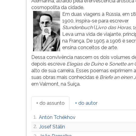
René
leitura
Alemanha, atraído pela efervescência artística 
Maria
pressione
cosmopolita da cidade.
Rilk...
TAB
Em duas viagens à Rússia, em 1
e
1900, inspira-se para escrever
depois
Stundenbuch
(
Livro das Horas
, 
F.
Leva uma vida de viajante, princ
Para
na França. De 1905 a 1906 é secr
pausar
ensina conceitos de arte.
a
Dessa convivência nascem os dois volumes d
leitura
depois escreve
Elegias de Duíno
e
Sonette an
pressione
alto de sua carreira. Esses poemas exprimem a f
D
suas obras mais conhecidas é
Briefe an einen 
(primeira
em Valmont, na Suíça.
tecla
à
esquerda
+ do assunto
+ do autor
do
F),
1.
Antón Tchékhov
para
2.
Josef Stálin
continuar
pressione
3.