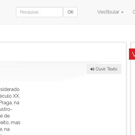
Vestibular
Ouvir Texto
nsiderado
éculo XX.
Praga, na
ustro-
de de
eito, mas
e, na