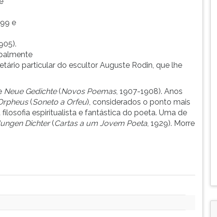
e
899 e
1905).
ipalmente
etário particular do escultor Auguste Rodin, que lhe
e
Neue Gedichte
(
Novos Poemas
, 1907-1908). Anos
 Orpheus
(
Soneto a Orfeu
), considerados o ponto mais
ilosofia espiritualista e fantástica do poeta. Uma de
Jungen Dichter
(
Cartas a um Jovem Poeta
, 1929). Morre