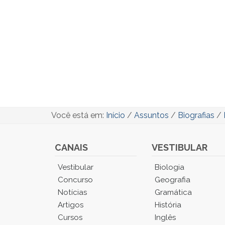
Você está em:
Início
/
Assuntos
/
Biografias
/
CANAIS
VESTIBULAR
Você
Vestibular
Biologia
está
Concurso
Geografia
no
Notícias
Gramática
Menu
Artigos
História
Principal.
Cursos
Inglês
Pressione