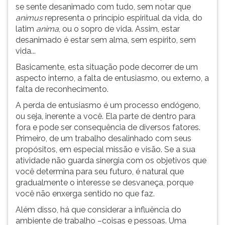
(primeira
se sente desanimado com tudo, sem notar que
tecla
animus
representa o princípio espiritual da vida, do
à
latim
anima
, ou o sopro de vida. Assim, estar
direita
desanimado é estar sem alma, sem espírito, sem
do
vida...
F).
Basicamente, esta situação pode decorrer de um
Para
aspecto interno, a falta de entusiasmo, ou externo, a
ir
falta de reconhecimento.
ao
menu
A perda de entusiasmo é um processo endógeno,
principal
ou seja, inerente a você. Ela parte de dentro para
pressione
fora e pode ser consequência de diversos fatores.
a
Primeiro, de um trabalho desalinhado com seus
tecla
propósitos, em especial missão e visão. Se a sua
J
atividade não guarda sinergia com os objetivos que
e
você determina para seu futuro, é natural que
depois
gradualmente o interesse se desvaneça, porque
F.
você não enxerga sentido no que faz.
Pressione
Além disso, há que considerar a influência do
F
ambiente de trabalho –coisas e pessoas. Uma
para