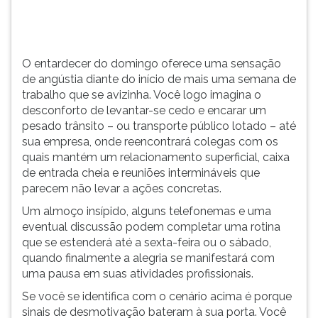
para
TAB
fora
e
e
depois
pode
F.
O entardecer do domingo oferece uma sensação
ser
Para
de angústia diante do início de mais uma semana de
consequência
pausar
trabalho que se avizinha. Você logo imagina o
de
a
desconforto de levantar-se cedo e encarar um
diversos
leitura
pesado trânsito – ou transporte público lotado – até
fatores....
pressione
sua empresa, onde reencontrará colegas com os
D
quais mantém um relacionamento superficial, caixa
(primeira
de entrada cheia e reuniões intermináveis que
tecla
parecem não levar a ações concretas.
à
Um almoço insípido, alguns telefonemas e uma
esquerda
eventual discussão podem completar uma rotina
do
que se estenderá até a sexta-feira ou o sábado,
F),
quando finalmente a alegria se manifestará com
para
uma pausa em suas atividades profissionais.
continuar
pressione
Se você se identifica com o cenário acima é porque
G
sinais de desmotivação bateram à sua porta. Você