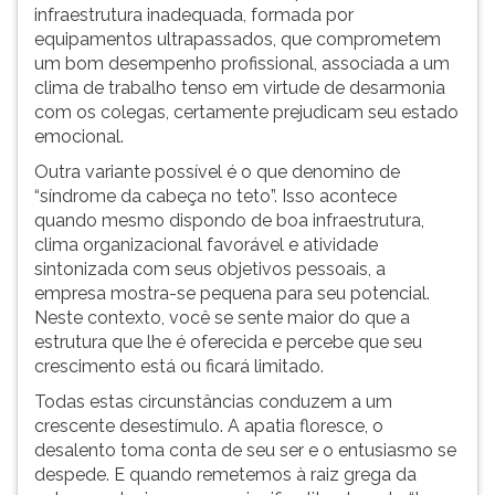
infraestrutura inadequada, formada por
ouvir
equipamentos ultrapassados, que comprometem
essa
um bom desempenho profissional, associada a um
instrução
clima de trabalho tenso em virtude de desarmonia
novamente.
com os colegas, certamente prejudicam seu estado
emocional.
Outra variante possível é o que denomino de
“síndrome da cabeça no teto”. Isso acontece
quando mesmo dispondo de boa infraestrutura,
clima organizacional favorável e atividade
sintonizada com seus objetivos pessoais, a
empresa mostra-se pequena para seu potencial.
Neste contexto, você se sente maior do que a
estrutura que lhe é oferecida e percebe que seu
crescimento está ou ficará limitado.
Todas estas circunstâncias conduzem a um
crescente desestímulo. A apatia floresce, o
desalento toma conta de seu ser e o entusiasmo se
despede. E quando remetemos à raiz grega da