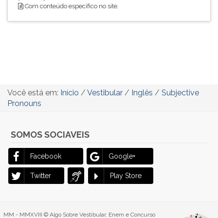
Com conteúdo específico no site.
Você está em:
Início
/
Vestibular
/
Inglês
/
Subjective
Pronouns
SOMOS SOCIAVEIS
Facebook
Google+
Twitter
Play Store
MM - MMXVIII © Algo Sobre Vestibular, Enem e Concurso