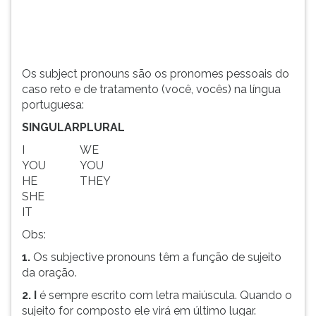
(primeira
tecla
à
direita
do
Os subject pronouns são os pronomes pessoais do
F).
caso reto e de tratamento (você, vocês) na língua
Para
portuguesa:
ir
SINGULAR
PLURAL
ao
menu
I
WE
principal
YOU
YOU
pressione
HE
THEY
a
SHE
tecla
IT
J
Obs:
e
depois
1.
Os subjective pronouns têm a função de sujeito
F.
da oração.
Pressione
2.
I
é sempre escrito com letra maiúscula. Quando o
F
sujeito for composto ele virá em último lugar.
para