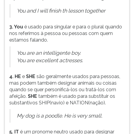
ouvir
You and I will finish th lesson together
essa
instrução
novamente.
3. You
é usado para singular e para o plural quando
nos referimos à pessoa ou pessoas com quem
estamos falando.
You are an intelligente boy.
You are excellent actresses.
4. HE
e
SHE
são geralmente usados para pessoas,
mas podem também designar animais ou coisas
quando se quer personificá-los ou tratá-los com
afeição.
SHE
também é usado para substituir os
substantivos SHIP(navio) e NATION(nação).
My dog is a poodle. He is very small.
5. IT
é um pronome neutro usado para designar