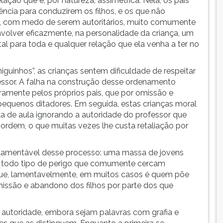
lação que é, por natureza, assimétrica. Nela, os pais
ência para conduzirem os filhos, e os que não
 com medo de serem autoritários, muito comumente
lver eficazmente, na personalidade da criança, um
l para toda e qualquer relação que ela venha a ter no
guinhos”, as crianças sentem dificuldade de respeitar
ofessor. A falha na construção desse ordenamento
ramente pelos próprios pais, que por omissão e
pequenos ditadores. Em seguida, estas crianças moral
de aula ignorando a autoridade do professor que
a ordem, o que muitas vezes lhe custa retaliação por
o lamentável desse processo: uma massa de jovens
a todo tipo de perigo que comumente cercam
s que, lamentavelmente, em muitos casos é quem põe
 omissão e abandono dos filhos por parte dos que
 autoridade, embora sejam palavras com grafia e