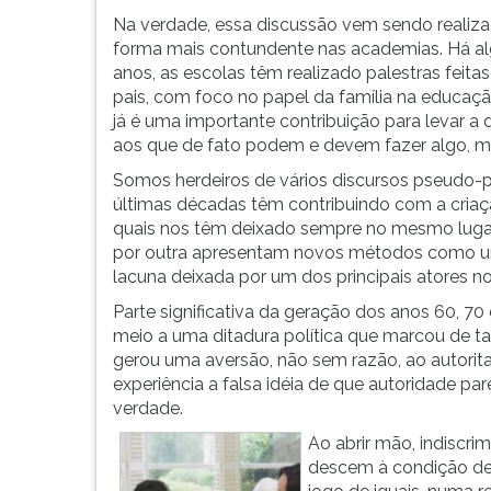
e
leitura
Na verdade, essa discussão vem sendo realiz
decisivo
pressione
forma mais contundente nas academias. Há a
da
TAB
anos, as escolas têm realizado palestras feitas
família
e
pais, com foco no papel da família na educaçã
na
depois
já é uma importante contribuição para levar a 
educação
F.
aos que de fato podem e devem fazer algo, ma
de
Para
crianças
pausar
Somos herdeiros de vários discursos pseudo-
...
a
últimas décadas têm contribuindo com a criaç
leitura
quais nos têm deixado sempre no mesmo lugar
pressione
por outra apresentam novos métodos como um
D
lacuna deixada por um dos principais atores n
(primeira
Parte significativa da geração dos anos 60, 7
tecla
meio a uma ditadura política que marcou de t
à
gerou uma aversão, não sem razão, ao autorit
esquerda
experiência a falsa idéia de que autoridade pa
do
verdade.
F),
para
Ao abrir mão, indiscri
continuar
descem à condição de 
pressione