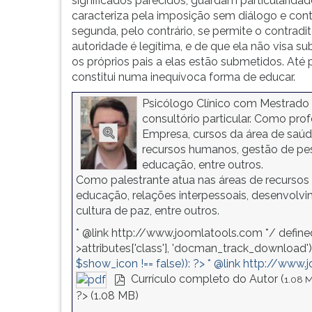
significados parecidos, guardam particularidad
F
caracteriza pela imposição sem diálogo e con
para
segunda, pelo contrário, se permite o contrad
ouvir
autoridade é legítima, e de que ela não visa su
essa
os próprios pais a elas estão submetidos. At
instrução
constitui numa inequívoca forma de educar.
novamente.
Psicólogo Clínico com Mestrado
consultório particular. Como pro
Empresa, cursos da área de saú
recursos humanos, gestão de pess
educação, entre outros.
Como palestrante atua nas áreas de recursos 
educação, relações interpessoais, desenvolvi
cultura de paz, entre outros.
* @link http://www.joomlatools.com */ define
>attributes['class'], 'docman_track_download') 
$show_icon !== false)): ?>
* @link http://www.
Currículo completo do Autor (
1.08 
pdf
?>
(
1.08 MB
)