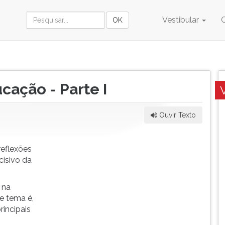
Vestibular
ucação - Parte I
Ouvir Texto
reflexões
cisivo da
 na
e tema é,
incipais