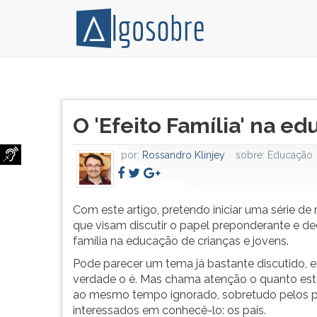
Com
Pressione
este
TAB
Título
artigo,
e
O 'Efeito Família' na ed
do
pretendo
depois
artigo:
iniciar
F
por:
Rossandro Klinjey
sobre:
Educação
uma
para
série
ouvir
de
o
reflexões
conteúdo
Com este artigo, pretendo iniciar uma série de 
que
principal
que visam discutir o papel preponderante e de
visam
desta
família na educação de crianças e jovens.
discutir
tela.
Pode parecer um tema já bastante discutido, e
o
Para
verdade o é. Mas chama atenção o quanto est
papel
pular
ao mesmo tempo ignorado, sobretudo pelos pr
preponderante
essa
interessados em conhecê-lo: os pais.