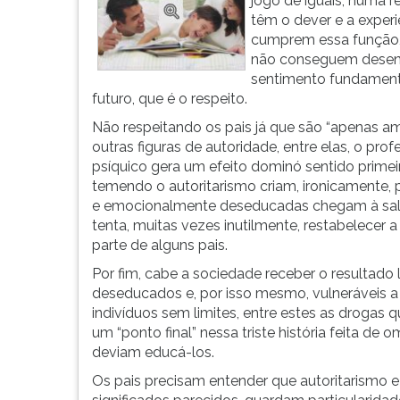
jogo de iguais, numa re
G
têm o dever e a experi
(primeira
cumprem essa função,
tecla
não conseguem desenvo
à
sentimento fundamenta
direita
futuro, que é o respeito.
do
Não respeitando os pais já que são “apenas ami
F).
outras figuras de autoridade, entre elas, o pr
Para
psíquico gera um efeito dominó sentido primei
ir
temendo o autoritarismo criam, ironicamente, 
ao
e emocionalmente deseducadas chegam à sala 
menu
tenta, muitas vezes inutilmente, restabelecer 
principal
parte de alguns pais.
pressione
a
Por fim, cabe a sociedade receber o resultad
tecla
deseducados e, por isso mesmo, vulneráveis 
J
indivíduos sem limites, entre estes as droga
e
um “ponto final” nessa triste história feita de
depois
deviam educá-los.
F.
Os pais precisam entender que autoritarismo e
Pressione