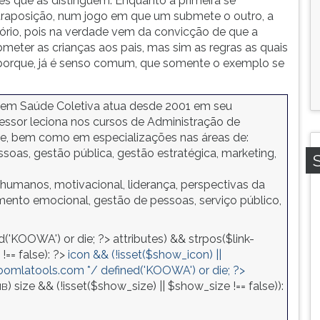
es que as distinguem. Enquanto a primeira se
traposição, num jogo em que um submete o outro, a
itório, pois na verdade vem da convicção de que a
bmeter as crianças aos pais, mas sim as regras as quais
é porque, já é senso comum, que somente o exemplo se
 em Saúde Coletiva atua desde 2001 em seu
fessor leciona nos cursos de Administração de
de, bem como em especializações nas áreas de:
oas, gestão pública, gestão estratégica, marketing,
humanos, motivacional, liderança, perspectivas da
mento emocional, gestão de pessoas, serviço público,
d('KOOWA') or die; ?>
attributes) && strpos($link-
!== false): ?>
icon && (!isset($show_icon) ||
joomlatools.com */ defined('KOOWA') or die; ?>
)
size && (!isset($show_size) || $show_size !== false)):
MB