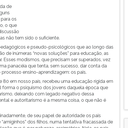
ada de
lguns
 para os
o, o que
discussão
s não tem sido o suficiente.
pedagógicos e pseudo-psicológicos que ao longo das
ão de inúmeras “novas soluções” para educação, as
. Esses modismos, que precisam ser superados, vez
a panacéia que tenta, sem sucesso, dar conta da
o processo ensino-aprendizagem: os pais.
0 e 80 em nosso país, recebeu uma educação rígida em
al forma o psiquismo dos jovens daquela época que
arismo, deixando com legado negativo dessa
rental e autoritarismo é a mesma coisa, o que não é
minadamente, de seu papel de autoridade os pais
“amiginhos” dos filhos, numa tentativa fracassada de