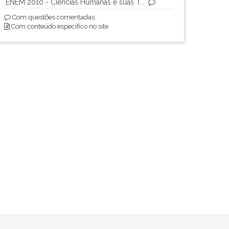
ENEM 2010 - Ciências Humanas e suas T...
Com questões comentadas.
Com conteúdo específico no site.