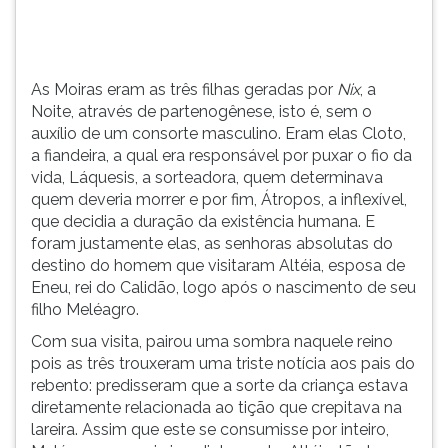
o
TAB
auxílio
e
de
depois
um
F.
As Moiras eram as três filhas geradas por
Nix
, a
consorte
Para
Noite, através de partenogênese, isto é, sem o
masculino.
pausar
auxílio de um consorte masculino. Eram elas Cloto,
Eram
a
a fiandeira, a qual era responsável por puxar o fio da
elas
leitura
vida, Láquesis, a sorteadora, quem determinava
Cloto,
pressione
quem deveria morrer e por fim, Átropos, a inflexível,
a
D
que decidia a duração da existência humana. E
fiandeira,
(primeira
foram justamente elas, as senhoras absolutas do
a
tecla
destino do homem que visitaram Altéia, esposa de
qual
à
Eneu, rei do Calidão, logo após o nascimento de seu
era
esquerda
filho Meléagro.
responsável
do
Com sua visita, pairou uma sombra naquele reino
por
F),
pois as três trouxeram uma triste notícia aos pais do
puxar
para
rebento: predisseram que a sorte da criança estava
o
continuar
diretamente relacionada ao tição que crepitava na
fio
pressione
lareira. Assim que este se consumisse por inteiro,
da
G