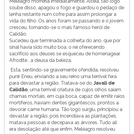
Meléagro morreria imediatamente. Altéia, tão logo
vida,
(primeira
soube disso, apagou o fogo e guardou o pedaço de
Láquesis,
tecla
lenha restante num cofre para assim prolongar a
a
à
vida do filho. Os anos foram se passando e o jovem
sorteadora,
direita
cresceu, tornando-se o mais famoso herói de
quem
do
Calidão.
determinava
F).
Sucedeu que terminada a colheita do ano, que por
quem
Para
sinal havia sido muito boa, o rei oferecendo
deveria
ir
sacrifício aos deuses se esqueceu de homenagear
morrer
ao
Afrodite , a deusa da beleza.
e
menu
por
principal
Esta, sentindo-se gravemente ofendida, resolveu
fim,
pressione
punir Eneu, enviando a seu reino uma terrível fera
Átropos,
a
para devastar a região. Tratava-se do
Javali de
a
tecla
Calidão
, uma terrível criatura de cujos olhos saíam
inflexível,
J
chamas mortais, em cuja boca, capaz de emitir raios
que
e
mortíferos, haviam dentes gigantescos, prontos a
decidia
depois
devorar carne humana. Tão logo surgiu, principiou a
a
F.
devastar a região, pois incendiava as plantações,
dura&cce
Pressione
matava pessoas e decepava as árvores. Tudo ali
F
era desolação até que enfim, Meléagro resolveu
para