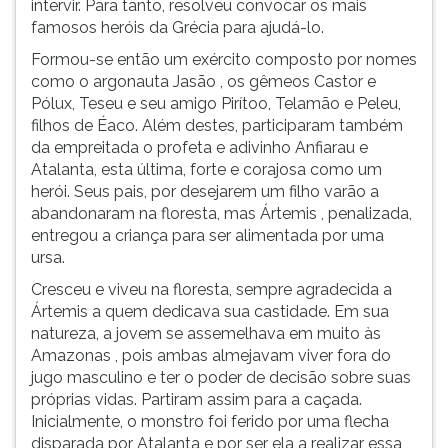
intervir. Para tanto, resolveu convocar os mais
ouvir
famosos heróis da Grécia para ajudá-lo.
essa
Formou-se então um exército composto por nomes
instrução
como o argonauta Jasão , os gêmeos Castor e
novamente.
Pólux, Teseu e seu amigo Pirítoo, Telamão e Peleu,
filhos de Éaco. Além destes, participaram também
da empreitada o profeta e adivinho Anfiarau e
Atalanta, esta última, forte e corajosa como um
herói. Seus pais, por desejarem um filho varão a
abandonaram na floresta, mas Ártemis , penalizada,
entregou a criança para ser alimentada por uma
ursa.
Cresceu e viveu na floresta, sempre agradecida a
Ártemis a quem dedicava sua castidade. Em sua
natureza, a jovem se assemelhava em muito às
Amazonas , pois ambas almejavam viver fora do
jugo masculino e ter o poder de decisão sobre suas
próprias vidas. Partiram assim para a caçada.
Inicialmente, o monstro foi ferido por uma flecha
disparada por Atalanta e por ser ela a realizar essa