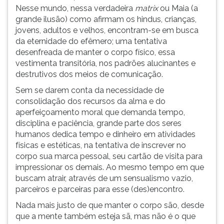
Entre
(primeira
Nesse mundo, nessa verdadeira
matrix
ou Maia (a
os
tecla
grande ilusão) como afirmam os hindus, crianças,
dois
à
jovens, adultos e velhos, encontram-se em busca
Mundos
direita
da eternidade do efêmero; uma tentativa
de
do
desenfreada de manter o corpo físico, essa
Manoel
F).
vestimenta transitória, nos padrões alucinantes e
Philomeno
Para
destrutivos dos meios de comunicação.
de
ir
Sem se darem conta da necessidade de
Miranda,
ao
consolidação dos recursos da alma e do
ps
menu
aperfeiçoamento moral que demanda tempo,
principal
disciplina e paciência, grande parte dos seres
pressione
humanos dedica tempo e dinheiro em atividades
a
físicas e estéticas, na tentativa de inscrever no
tecla
corpo sua marca pessoal, seu cartão de visita para
J
impressionar os demais. Ao mesmo tempo em que
e
buscam atrair, através de um sensualismo vazio,
depois
parceiros e parceiras para esse (des)encontro.
F.
Pressione
Nada mais justo de que manter o corpo são, desde
F
que a mente também esteja sã, mas não é o que
para