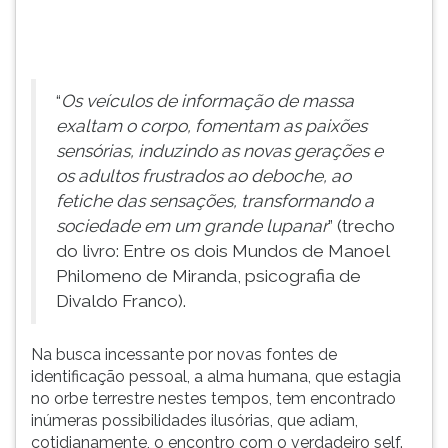
e
TAB
os
e
adultos
depois
frustrados
F.
“
Os veículos de informação de massa
ao
Para
deboche,
pausar
exaltam o corpo, fomentam as paixões
ao
a
sensórias, induzindo as novas gerações e
fetiche
leitura
os adultos frustrados ao deboche, ao
das
pressione
fetiche das sensações, transformando a
sensações,
D
sociedade em um grande lupanar
” (trecho
transformando
(primeira
do livro: Entre os dois Mundos de Manoel
a
tecla
Philomeno de Miranda, psicografia de
sociedade
à
Divaldo Franco).
em
esquerda
um
do
grande
F),
Na busca incessante por novas fontes de
lupanar
para
identificação pessoal, a alma humana, que estagia
(trecho
continuar
no orbe terrestre nestes tempos, tem encontrado
do
pressione
inúmeras possibilidades ilusórias, que adiam,
livro:
G
cotidianamente, o encontro com o verdadeiro self.