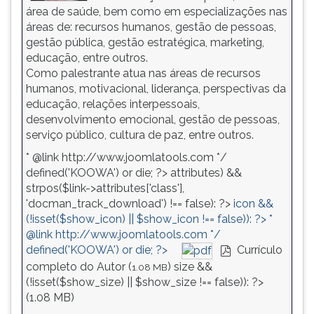
área de saúde, bem como em especializações nas
áreas de: recursos humanos, gestão de pessoas,
gestão pública, gestão estratégica, marketing,
educação, entre outros.
Como palestrante atua nas áreas de recursos
humanos, motivacional, liderança, perspectivas da
educação, relações interpessoais,
desenvolvimento emocional, gestão de pessoas,
serviço público, cultura de paz, entre outros.
* @link http://www.joomlatools.com */
defined('KOOWA') or die; ?>
attributes) &&
strpos($link->attributes['class'],
'docman_track_download') !== false): ?>
icon &&
(!isset($show_icon) || $show_icon !== false)): ?>
*
@link http://www.joomlatools.com */
defined('KOOWA') or die; ?>
Currículo
pdf
completo do Autor (
)
size &&
1.08 MB
(!isset($show_size) || $show_size !== false)): ?>
(
1.08 MB
)