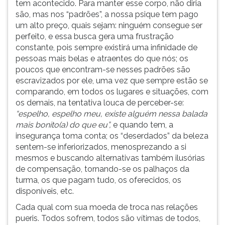
tem acontecido. Para manter esse corpo, não diria
ouvir
são, mas nos “padrões”, a nossa psique tem pago
essa
um alto preço, quais sejam: ninguém consegue ser
instrução
perfeito, e essa busca gera uma frustração
novamente.
constante, pois sempre existirá uma infinidade de
pessoas mais belas e atraentes do que nós; os
poucos que encontram-se nesses padrões são
escravizados por ele, uma vez que sempre estão se
comparando, em todos os lugares e situações, com
os demais, na tentativa louca de perceber-se:
“espelho, espelho meu, existe alguém nessa balada
mais bonito(a) do que eu”,
e quando tem, a
insegurança toma conta; os “deserdados” da beleza
sentem-se inferiorizados, menosprezando a si
mesmos e buscando alternativas também ilusórias
de compensação, tornando-se os palhaços da
turma, os que pagam tudo, os oferecidos, os
disponíveis, etc.
Cada qual com sua moeda de troca nas relações
pueris. Todos sofrem, todos são vítimas de todos,