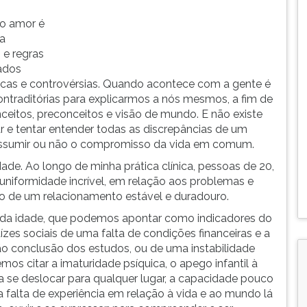
 o amor é
a
 e regras
zados
icas e controvérsias. Quando acontece com a gente é
ntraditórias para explicarmos a nós mesmos, a fim de
nceitos, preconceitos e visão de mundo. E não existe
car e tentar entender todas as discrepâncias de um
o assumir ou não o compromisso da vida em comum.
ade. Ao longo de minha prática clínica, pessoas de 20,
uniformidade incrível, em relação aos problemas e
o de um relacionamento estável e duradouro.
e da idade, que podemos apontar como indicadores do
zes sociais de uma falta de condições financeiras e a
não conclusão dos estudos, ou de uma instabilidade
mos citar a imaturidade psíquica, o apego infantil à
ra se deslocar para qualquer lugar, a capacidade pouco
 falta de experiência em relação à vida e ao mundo lá