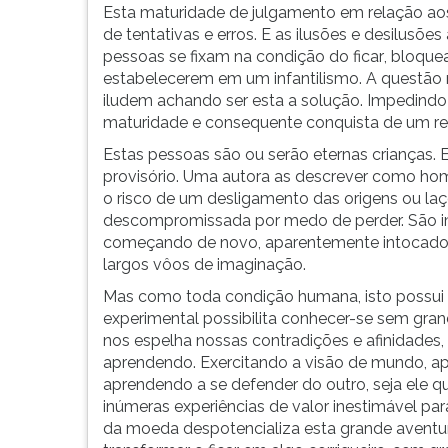
F
Esta maturidade de julgamento em relação aos
para
de tentativas e erros. E as ilusões e desilus
ouvir
pessoas se fixam na condição do ficar, bloqu
essa
estabelecerem em um infantilismo. A questão não
instrução
iludem achando ser esta a solução. Impedindo
novamente.
maturidade e consequente conquista de um re
Estas pessoas são ou serão eternas crianças. 
provisório. Uma autora as descrever como home
o risco de um desligamento das origens ou laç
descompromissada por medo de perder. São im
começando de novo, aparentemente intocados 
largos vôos de imaginação.
Mas como toda condição humana, isto possui 
experimental possibilita conhecer-se sem gra
nos espelha nossas contradições e afinidades,
aprendendo. Exercitando a visão de mundo, a
aprendendo a se defender do outro, seja ele 
inúmeras experiências de valor inestimável para
da moeda despotencializa esta grande aventu