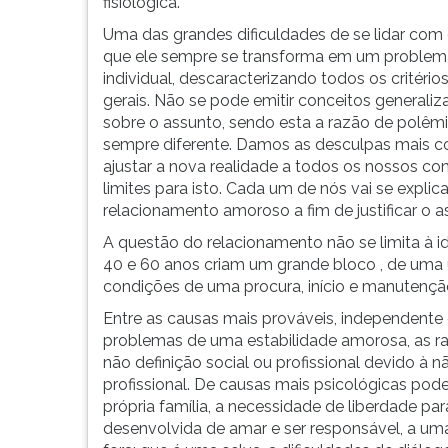
tratá-
leitura
fisiológica.
lo
pressione
Uma das grandes dificuldades de se lidar com
com
TAB
que ele sempre se transforma em um problem
muita
e
individual, descaracterizando todos os critérios
consciência
depois
gerais. Não se pode emitir conceitos generali
para
F.
sobre o assunto, sendo esta a razão de polêm
n...
Para
sempre diferente. Damos as desculpas mais co
pausar
ajustar a nova realidade a todos os nossos co
a
limites para isto. Cada um de nós vai se expli
leitura
relacionamento amoroso a fim de justificar 
pressione
A questão do relacionamento não se limita à id
D
40 e 60 anos criam um grande bloco , de uma 
(primeira
condições de uma procura, início e manutençã
tecla
à
Entre as causas mais prováveis, independent
esquerda
problemas de uma estabilidade amorosa, as raí
do
não definição social ou profissional devido à 
F),
profissional. De causas mais psicológicas pode
para
própria família, a necessidade de liberdade pa
continuar
desenvolvida de amar e ser responsável, a uma
pressione