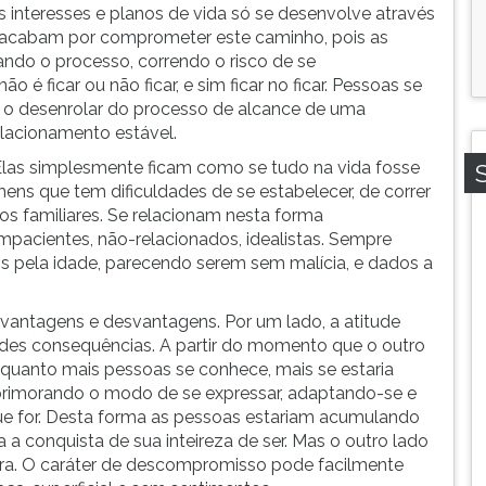
 interesses e planos de vida só se desenvolve através
ões acabam por comprometer este caminho, pois as
eando o processo, correndo o risco de se
 é ficar ou não ficar, e sim ficar no ficar. Pessoas se
 o desenrolar do processo de alcance de uma
lacionamento estável.
Elas simplesmente ficam como se tudo na vida fosse
ns que tem dificuldades de se estabelecer, de correr
os familiares. Se relacionam nesta forma
pacientes, não-relacionados, idealistas. Sempre
pela idade, parecendo serem sem malícia, e dados a
vantagens e desvantagens. Por um lado, a atitude
ndes consequências. A partir do momento que o outro
 quanto mais pessoas se conhece, mais se estaria
primorando o modo de se expressar, adaptando-se e
que for. Desta forma as pessoas estariam acumulando
 a conquista de sua inteireza de ser. Mas o outro lado
ra. O caráter de descompromisso pode facilmente