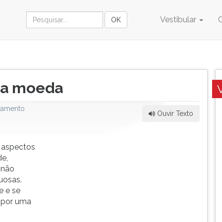
Vestibular
 da moeda
tamento
Ouvir Texto
 aspectos
de,
 não
uosas.
e e se
o por uma