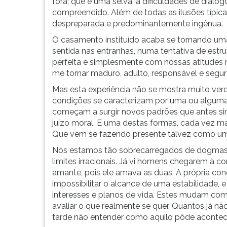
fora; que é uma selva, a dificuldades de diálog
G
compreendido. Além de todas as ilusões típic
(primeira
despreparada e predominantemente ingênua.
tecla
O casamento instituído acaba se tornando um
à
sentida nas entranhas, numa tentativa de est
direita
perfeita e simplesmente com nossas atitudes ra
do
me tornar maduro, adulto, responsável e seguro
F).
Para
Mas esta experiência não se mostra muito ve
ir
condições se caracterizam por uma ou alguma
ao
começam a surgir novos padrões que antes s
menu
juízo moral. E uma destas formas, cada vez mais
principal
Que vem se fazendo presente talvez como u
pressione
Nós estamos tão sobrecarregados de dogmas
a
limites irracionais. Já vi homens chegarem à c
tecla
amante, pois ele amava as duas. A própria co
J
impossibilitar o alcance de uma estabilidade,
e
interesses e planos de vida. Estes mudam com t
depois
avaliar o que realmente se quer. Quantos já 
F.
tarde não entender como aquilo pôde acontec
Pressione