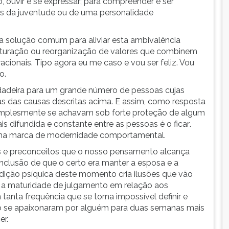
o, ouvir e se expressar; para compreender e ser
as da juventude ou de uma personalidade
a solução comum para aliviar esta ambivalência
ruturação ou reorganização de valores que combinem
cionais. Tipo agora eu me caso e vou ser feliz. Vou
.
rdadeira para um grande número de pessoas cujas
s das causas descritas acima. E assim, como resposta
implesmente se achavam sob forte proteção de algum
 difundida e constante entre as pessoas é o ficar.
ma marca de modernidade comportamental.
 e preconceitos que o nosso pensamento alcança
onclusão de que o certo era manter a esposa e a
ndição psíquica deste momento cria ilusões que vão
 e a maturidade de julgamento em relação aos
anta frequência que se torna impossível definir e
não se apaixonaram por alguém para duas semanas mais
er.