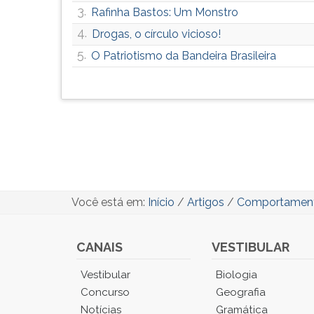
3.
Rafinha Bastos: Um Monstro
4.
Drogas, o círculo vicioso!
5.
O Patriotismo da Bandeira Brasileira
Você está em:
Início
/
Artigos
/
Comportamen
CANAIS
VESTIBULAR
Você
Vestibular
Biologia
está
Concurso
Geografia
no
Notícias
Gramática