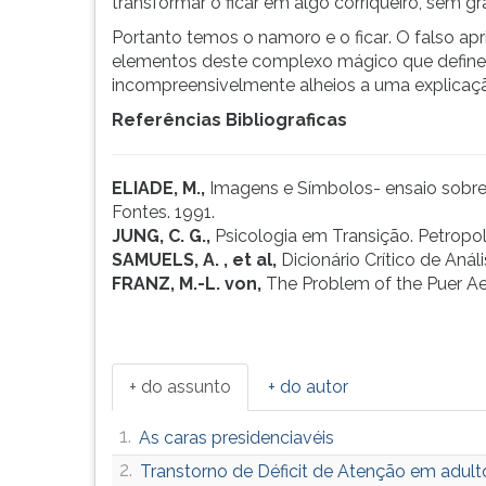
transformar o ficar em algo corriqueiro, sem g
Portanto temos o namoro e o ficar. O falso a
elementos deste complexo mágico que define
incompreensivelmente alheios a uma explicação
Referências Bibliograficas
ELIADE, M.,
Imagens e Símbolos- ensaio sobre 
Fontes. 1991.
JUNG, C. G.,
Psicologia em Transição. Petropol
SAMUELS, A. , et al,
Dicionário Crítico de Anál
FRANZ, M.-L. von,
The Problem of the Puer Aet
+ do assunto
+ do autor
1.
As caras presidenciavéis
2.
Transtorno de Déficit de Atenção em adult