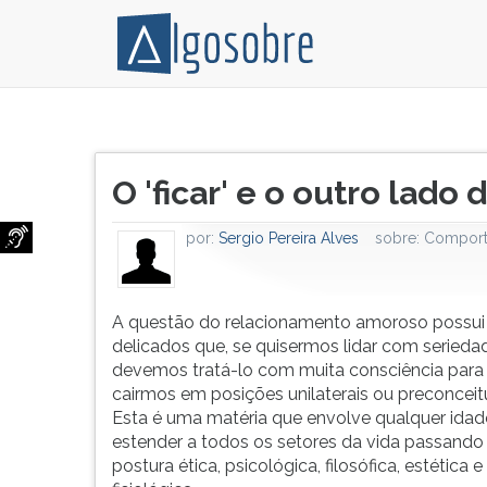
A
Pressione
questão
TAB
Título
do
e
O 'ficar' e o outro lado
do
relacionamento
depois
artigo:
amoroso
F
por:
Sergio Pereira Alves
sobre:
Compor
possui
para
aspectos
ouvir
delicados
o
que,
conteúdo
A questão do relacionamento amoroso possui
se
principal
delicados que, se quisermos lidar com serieda
quisermos
desta
devemos tratá-lo com muita consciência para
lidar
tela.
cairmos em posições unilaterais ou preconceit
com
Para
Esta é uma matéria que envolve qualquer idad
seriedade,
pular
estender a todos os setores da vida passand
devemos
essa
postura ética, psicológica, filosófica, estética e