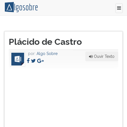
Político
Pressione
gaúcho
TAB
Título
(9/12/1873-
e
Plácido de Castro
do
9/8/1908).
depois
artigo:
Tem
F
por:
Algo Sobre
papel
para
Ouvir Texto
destacado
ouvir
na
o
chamada
conteúdo
Revolução
principal
Acreana
desta
de
tela.
1902,
Para
que
pular
integra
essa
ao
leitura
territ&oacu...
pressione