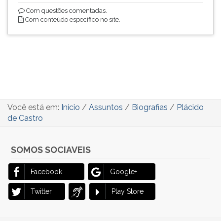
Com questões comentadas.
Com conteúdo específico no site.
Você está em:
Início
/
Assuntos
/
Biografias
/
Plácido
de Castro
SOMOS SOCIAVEIS
Facebook
Google+
Twitter
Play Store