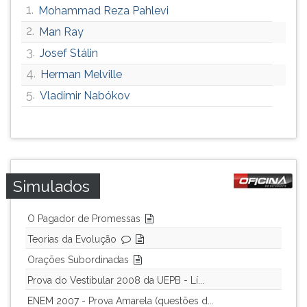
1.
Mohammad Reza Pahlevi
ouvir
essa
2.
Man Ray
instrução
3.
Josef Stálin
novamente.
4.
Herman Melville
5.
Vladímir Nabókov
Simulados
O Pagador de Promessas
Teorias da Evolução
Orações Subordinadas
Prova do Vestibular 2008 da UEPB - Lí...
ENEM 2007 - Prova Amarela (questões d...