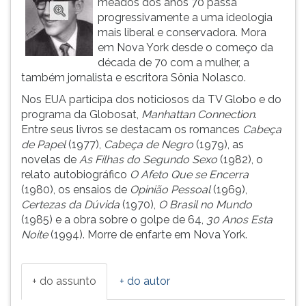
meados dos anos 70 passa
(primeira
progressivamente a uma ideologia
tecla
mais liberal e conservadora. Mora
à
em Nova York desde o começo da
direita
década de 70 com a mulher, a
do
também jornalista e escritora Sônia Nolasco.
F).
Para
Nos EUA participa dos noticiosos da TV Globo e do
ir
programa da Globosat,
Manhattan Connection
.
ao
Entre seus livros se destacam os romances
Cabeça
menu
de Papel
(1977),
Cabeça de Negro
(1979), as
principal
novelas de
As Filhas do Segundo Sexo
(1982), o
pressione
relato autobiográfico
O Afeto Que se Encerra
a
(1980), os ensaios de
Opinião Pessoal
(1969),
tecla
Certezas da Dúvida
(1970),
O Brasil no Mundo
J
(1985) e a obra sobre o golpe de 64,
30 Anos Esta
e
Noite
(1994). Morre de enfarte em Nova York.
depois
F.
Pressione
+ do assunto
+ do autor
F
para