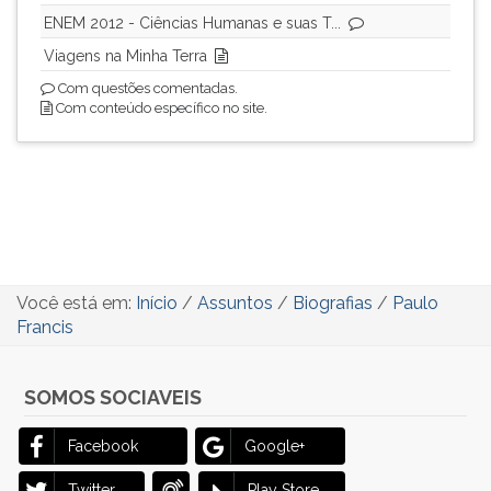
ENEM 2012 - Ciências Humanas e suas T...
Viagens na Minha Terra
Com questões comentadas.
Com conteúdo específico no site.
Você está em:
Início
/
Assuntos
/
Biografias
/
Paulo
Francis
SOMOS SOCIAVEIS
Facebook
Google+
Twitter
Play Store