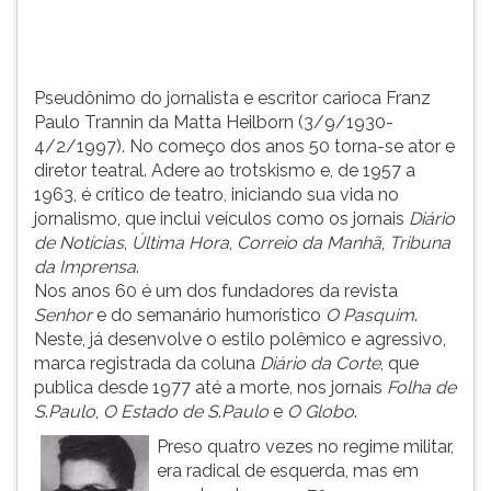
anos
TAB
50
e
torna-
depois
se
F.
Pseudônimo do jornalista e escritor carioca Franz
ato...
Para
Paulo Trannin da Matta Heilborn (3/9/1930-
pausar
4/2/1997). No começo dos anos 50 torna-se ator e
a
diretor teatral. Adere ao trotskismo e, de 1957 a
leitura
1963, é crítico de teatro, iniciando sua vida no
pressione
jornalismo, que inclui veículos como os jornais
Diário
D
de Notícias
,
Última Hora
,
Correio da Manhã
,
Tribuna
(primeira
da Imprensa
.
tecla
Nos anos 60 é um dos fundadores da revista
à
Senhor
e do semanário humorístico
O
Pasquim
.
esquerda
Neste, já desenvolve o estilo polêmico e agressivo,
do
marca registrada da coluna
Diário da Corte
, que
F),
publica desde 1977 até a morte, nos jornais
Folha de
para
S
.
Paulo
,
O Estado de S
.
Paulo
e
O Globo
.
continuar
Preso quatro vezes no regime militar,
pressione
era radical de esquerda, mas em
G