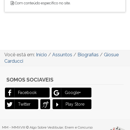
Com conteúdo específico no site.
Você está em:
Início
/
Assuntos
/
Biografias
/
Giosue
Carducci
SOMOS SOCIAVEIS
Facebook
Google+
Twitter
Play Store
MM - MMXVIII © Algo Sobre Vestibular, Enem e Concurso