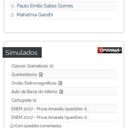
4.
Paulo Emílio Salles Gomes
ouvir
essa
5.
Mahatma Gandhi
instrução
novamente.
Simulados
Classes Gramaticais (1)
Quinhentismo
Ondas Eletromagnéticas
Auto da Barca do Inferno
Cartografia (1)
ENEM 2007 - Prova Amarela (questões d...
ENEM 2007 - Prova Amarela (questões d...
Com questões comentadas.