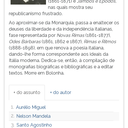
(1861-1871) e
Jambos e Epodos,
(primeira
nas quais mostra seu
tecla
republicanismo frustrado.
à
direita
Ao aproximar-se da Monarquia, passa a enaltecer os
do
deuses da liberdade e da independência italianas,
F).
fase representada por
Novas Rimas
(1861-1877),
Para
Odes Bárbaras
(1861, 1862 e 1867),
Rimas e Ritmos
ir
(1888-1898), em que renova a poesia italiana,
ao
dando-lhe forma correspondente aos ideais da
menu
Itália moderna. Dedica-se, então, à compilação de
principal
monografias biográficas e bibliográficas e a editar
pressione
textos. Morre em Bolonha.
a
tecla
J
+ do assunto
+ do autor
e
depois
1.
Aurélio Miguel
F.
Pressione
2.
Nelson Mandela
F
3.
Santo Agostinho
para