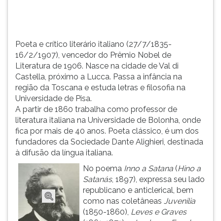
cidade
TAB
de
e
Val
depois
d...
F.
Poeta e crítico literário italiano (27/7/1835-
Para
16/2/1907), vencedor do Prêmio Nobel de
pausar
Literatura de 1906. Nasce na cidade de Val di
a
Castella, próximo a Lucca. Passa a infância na
leitura
região da Toscana e estuda letras e filosofia na
pressione
Universidade de Pisa.
D
A partir de 1860 trabalha como professor de
(primeira
literatura italiana na Universidade de Bolonha, onde
tecla
fica por mais de 40 anos. Poeta clássico, é um dos
à
fundadores da Sociedade Dante Alighieri, destinada
esquerda
à difusão da língua italiana.
do
No poema
Inno a Satana
(
Hino a
F),
Satanás
, 1897), expressa seu lado
para
republicano e anticlerical, bem
continuar
como nas coletâneas
Juvenilia
pressione
(1850-1860),
Leves e Graves
G