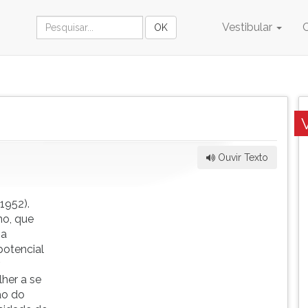
Vestibular
Ouvir Texto
1952).
o, que
ia
potencial
.
her a se
ão do