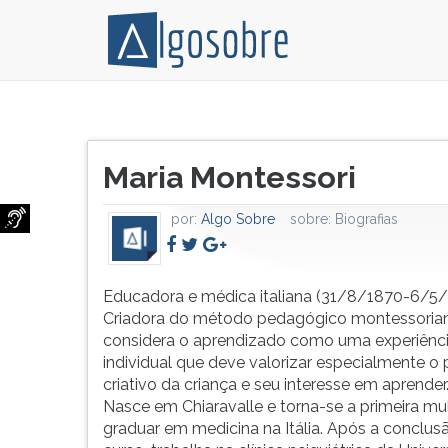
Educadora
Pressione
e
TAB
Título
médica
e
Maria Montessori
do
italiana
depois
artigo:
(31/8/1870-
F
por:
Algo Sobre
sobre:
Biografias
6/5/1952).
para
Criadora
ouvir
do
o
método
conteúdo
Educadora e médica italiana (31/8/1870-6/5/
pedagógico
principal
Criadora do método pedagógico montessorian
montessoriano,
desta
considera o aprendizado como uma experiênc
que
tela.
individual que deve valorizar especialmente o 
considera
Para
criativo da criança e seu interesse em aprender
o
pular
Nasce em Chiaravalle e torna-se a primeira mul
aprendizado
essa
graduar em medicina na Itália. Após a conclus