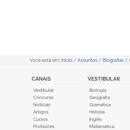
Você está em:
Início
/
Assuntos
/
Biografias
/
CANAIS
VESTIBULAR
Você
Vestibular
Biologia
está
Concurso
Geografia
no
Notícias
Gramática
Menu
Artigos
História
Principal.
Cursos
Inglês
Pressione
TAB
Profissões
Matemática