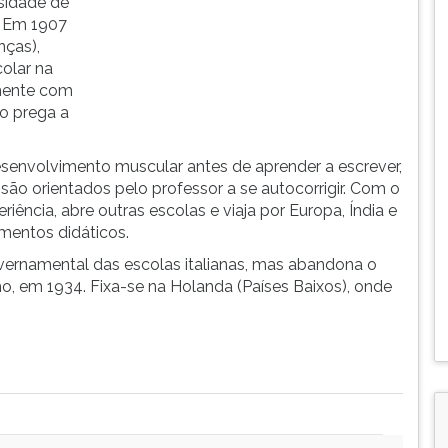
rsidade de
. Em 1907
nças),
olar na
rmente com
no prega a
senvolvimento muscular antes de aprender a escrever,
ão orientados pelo professor a se autocorrigir. Com o
iência, abre outras escolas e viaja por Europa, Índia e
amentos didáticos.
vernamental das escolas italianas, mas abandona o
, em 1934. Fixa-se na Holanda (Países Baixos), onde