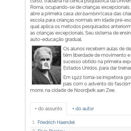
como
leitura
curso, trabalha na clínica psiquiátrica da Unive
u...
pressione
Roma, ocupando-se de crianças excepcionais
TAB
abre a primeira casa
dei bambini
(casa das cria
e
escola para crianças normais em idade pré-esc
depois
qual aplica os métodos pesquisados anterio
F.
as crianças excepcionais. Seu sistema de ensi
Para
auto-educação gradual.
pausar
Os alunos recebem aulas de de
a
têm liberdade de movimento e s
leitura
sucesso obtido na primeira exper
pressione
Estados Unidos, para dar trein
D
Em 1922 torna-se inspetora go
(primeira
país com o advento do fascismo
tecla
morre, na cidade de Noordjwik aan Zee.
à
esquerda
do
+ do assunto
+ do autor
F),
para
1.
Friedrich Haendel
continuar
pressione
2.