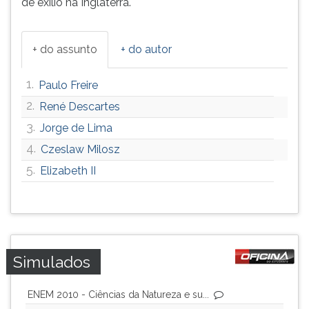
de exílio na Inglaterra.
ouvir
essa
instrução
+ do assunto
+ do autor
novamente.
1.
Paulo Freire
2.
René Descartes
3.
Jorge de Lima
4.
Czeslaw Milosz
5.
Elizabeth II
Simulados
ENEM 2010 - Ciências da Natureza e su...