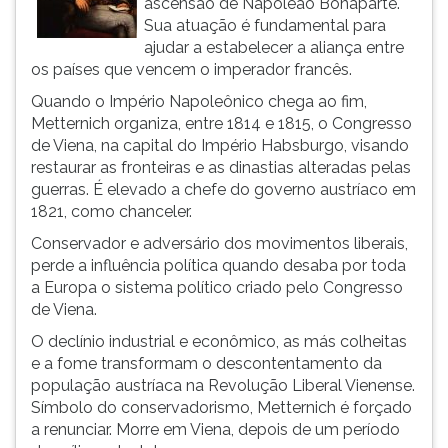
ascensão de Napoleão Bonaparte.
(primeira
Sua atuação é fundamental para
tecla
ajudar a estabelecer a aliança entre
à
os países que vencem o imperador francês.
direita
do
Quando o Império Napoleônico chega ao fim,
F).
Metternich organiza, entre 1814 e 1815, o Congresso
Para
de Viena, na capital do Império Habsburgo, visando
ir
restaurar as fronteiras e as dinastias alteradas pelas
ao
guerras. É elevado a chefe do governo austríaco em
menu
1821, como chanceler.
principal
Conservador e adversário dos movimentos liberais,
pressione
perde a influência política quando desaba por toda
a
a Europa o sistema político criado pelo Congresso
tecla
de Viena.
J
e
O declínio industrial e econômico, as más colheitas
depois
e a fome transformam o descontentamento da
F.
população austríaca na Revolução Liberal Vienense.
Pressione
Símbolo do conservadorismo, Metternich é forçado
F
a renunciar. Morre em Viena, depois de um período
para