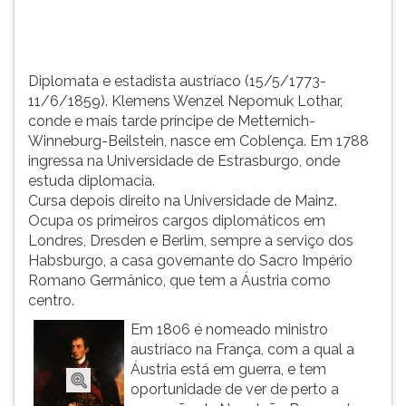
Winnebur...
TAB
e
depois
F.
Diplomata e estadista austríaco (15/5/1773-
Para
11/6/1859). Klemens Wenzel Nepomuk Lothar,
pausar
conde e mais tarde príncipe de Metternich-
a
Winneburg-Beilstein, nasce em Coblença. Em 1788
leitura
ingressa na Universidade de Estrasburgo, onde
pressione
estuda diplomacia.
D
Cursa depois direito na Universidade de Mainz.
(primeira
Ocupa os primeiros cargos diplomáticos em
tecla
Londres, Dresden e Berlim, sempre a serviço dos
à
Habsburgo, a casa governante do Sacro Império
esquerda
Romano Germânico, que tem a Áustria como
do
centro.
F),
Em 1806 é nomeado ministro
para
austríaco na França, com a qual a
continuar
Áustria está em guerra, e tem
pressione
oportunidade de ver de perto a
G