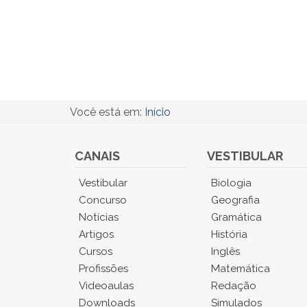
Você está em:
Início
CANAIS
VESTIBULAR
Você
Vestibular
Biologia
está
Concurso
Geografia
no
Notícias
Gramática
Menu
Artigos
História
Principal.
Cursos
Inglês
Pressione
TAB
Profissões
Matemática
e
Videoaulas
Redação
depois
Downloads
Simulados