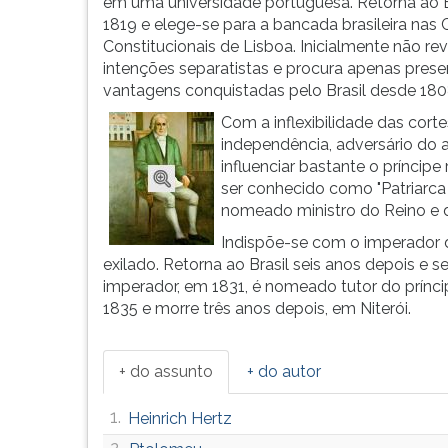
de
leitura
em uma universidade portuguesa. Retorna ao 
profissões,
pressione
1819 e elege-se para a bancada brasileira nas 
simulados
TAB
Constitucionais de Lisboa. Inicialmente não rev
comentados.
e
intenções separatistas e procura apenas prese
Acessibilidade
depois
vantagens conquistadas pelo Brasil desde 180
sem
F.
Com a inflexibilidade das cor
leitor
Para
independência, adversário do 
de
pausar
influenciar bastante o príncip
tela.
a
ser conhecido como "Patriarca
leitura
nomeado ministro do Reino e 
pressione
Indispõe-se com o imperador d
D
exilado. Retorna ao Brasil seis anos depois e
(primeira
imperador, em 1831, é nomeado tutor do príncip
tecla
1835 e morre três anos depois, em Niterói.
à
esquerda
do
+ do assunto
+ do autor
F),
para
1.
Heinrich Hertz
continuar
pressione
2.