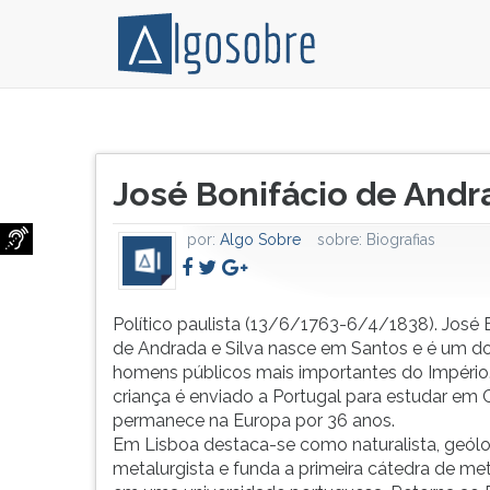
Conteúdo
Pressione
grátis
TAB
Título
para
e
José Bonifácio de Andra
do
vestibular,
depois
artigo:
enem
F
por:
Algo Sobre
sobre:
Biografias
e
para
concursos.
ouvir
Videoaulas,
o
resumos
conteúdo
Político paulista (13/6/1763-6/4/1838). José 
e
principal
de Andrada e Silva nasce em Santos e é um d
download
desta
homens públicos mais importantes do Império
de
tela.
criança é enviado a Portugal para estudar em 
livros,
Para
permanece na Europa por 36 anos.
biografias,
pular
Em Lisboa destaca-se como naturalista, geól
guia
essa
metalurgista e funda a primeira cátedra de met