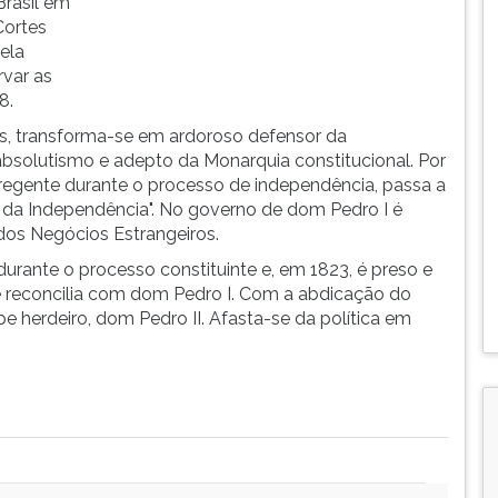
Brasil em
Cortes
ela
rvar as
8.
tes, transforma-se em ardoroso defensor da
absolutismo e adepto da Monarquia constitucional. Por
e regente durante o processo de independência, passa a
 da Independência". No governo de dom Pedro I é
dos Negócios Estrangeiros.
urante o processo constituinte e, em 1823, é preso e
 se reconcilia com dom Pedro I. Com a abdicação do
e herdeiro, dom Pedro II. Afasta-se da política em