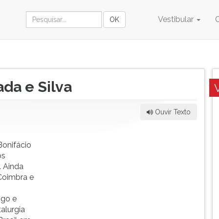
Vestibular
da e Silva
Ouvir Texto
Bonifácio
os
. Ainda
Coimbra e
ogo e
alurgia