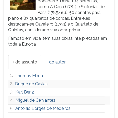
Bonaparte. Deixa 104 sinfonias,
(primeira
como A Caça (1781) e Sinfonias de
tecla
Paris (1785/86), 50 sonatas para
à
piano e 83 quartetos de cordas. Entre eles
direita
destacam-se Cavaleiro (1793) e o Quarteto de
do
Quintas, considerado sua obra-prima.
F).
Para
Famoso em vida, tem suas obras interpretadas em
ir
toda a Europa.
ao
menu
principal
+ do assunto
+ do autor
pressione
a
1.
Thomas Mann
tecla
J
2.
Duque de Caxias
e
3.
Karl Benz
depois
4.
Miguel de Cervantes
F.
Pressione
5.
Antônio Borges de Medeiros
F
para