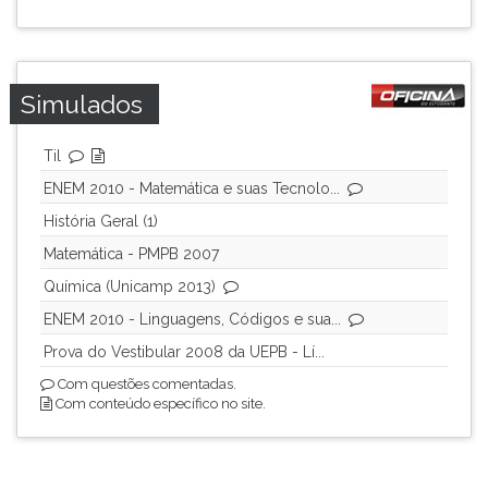
ouvir
essa
instrução
novamente.
Simulados
Til
ENEM 2010 - Matemática e suas Tecnolo...
História Geral (1)
Matemática - PMPB 2007
Química (Unicamp 2013)
ENEM 2010 - Linguagens, Códigos e sua...
Prova do Vestibular 2008 da UEPB - Lí...
Com questões comentadas.
Com conteúdo específico no site.