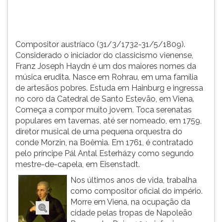
nomes
TAB
d...
e
depois
F.
Compositor austríaco (31/3/1732-31/5/1809).
Para
Considerado o iniciador do classicismo vienense,
pausar
Franz Joseph Haydn é um dos maiores nomes da
a
música erudita. Nasce em Rohrau, em uma família
leitura
de artesãos pobres. Estuda em Hainburg e ingressa
pressione
no coro da Catedral de Santo Estevão, em Viena.
D
Começa a compor muito jovem. Toca serenatas
(primeira
populares em tavernas, até ser nomeado, em 1759,
tecla
diretor musical de uma pequena orquestra do
à
conde Morzin, na Boêmia. Em 1761, é contratado
esquerda
pelo príncipe Pál Antal Esterházy como segundo
do
mestre-de-capela, em Eisenstadt.
F),
Nos últimos anos de vida, trabalha
para
como compositor oficial do império.
continuar
Morre em Viena, na ocupação da
pressione
cidade pelas tropas de Napoleão
G