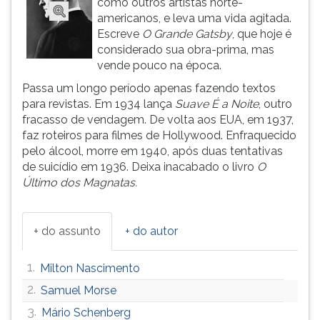
como outros artistas norte-
(primeira
americanos, e leva uma vida agitada.
tecla
Escreve
O Grande Gatsby
, que hoje é
à
considerado sua obra-prima, mas
direita
vende pouco na época.
do
F).
Passa um longo período apenas fazendo textos
Para
para revistas. Em 1934 lança
Suave É a Noite
, outro
ir
fracasso de vendagem. De volta aos EUA, em 1937,
ao
faz roteiros para filmes de Hollywood. Enfraquecido
menu
pelo álcool, morre em 1940, após duas tentativas
principal
de suicídio em 1936. Deixa inacabado o livro
O
pressione
Último dos Magnatas.
a
tecla
J
+ do assunto
+ do autor
e
depois
1.
Milton Nascimento
F.
Pressione
2.
Samuel Morse
F
3.
Mário Schenberg
para