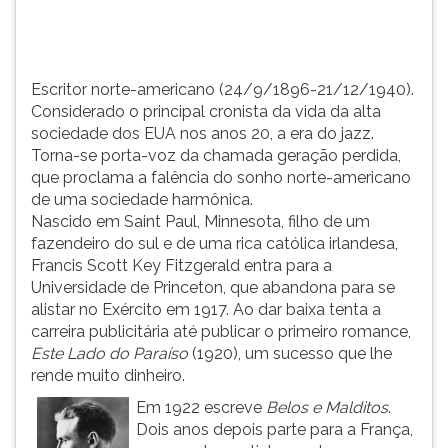
anos
TAB
20,
e
a
depois
era
F.
Escritor norte-americano (24/9/1896-21/12/1940).
do
Para
Considerado o principal cronista da vida da alta
jazz.
pausar
sociedade dos EUA nos anos 20, a era do jazz.
Torna-...
a
Torna-se porta-voz da chamada geração perdida,
leitura
que proclama a falência do sonho norte-americano
pressione
de uma sociedade harmônica.
D
Nascido em Saint Paul, Minnesota, filho de um
(primeira
fazendeiro do sul e de uma rica católica irlandesa,
tecla
Francis Scott Key Fitzgerald entra para a
à
Universidade de Princeton, que abandona para se
esquerda
alistar no Exército em 1917. Ao dar baixa tenta a
do
carreira publicitária até publicar o primeiro romance,
F),
Este Lado do Paraíso
(1920), um sucesso que lhe
para
rende muito dinheiro.
continuar
Em 1922 escreve
Belos e Malditos
.
pressione
Dois anos depois parte para a França,
G