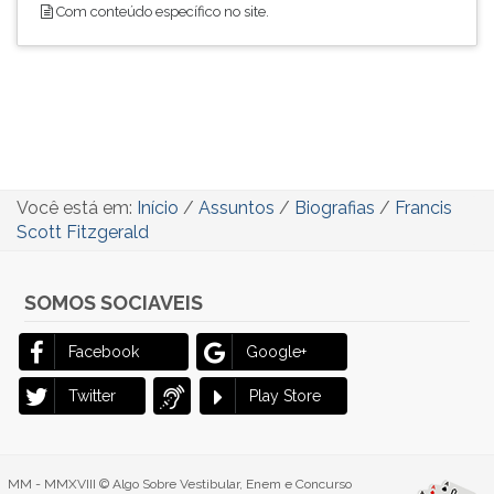
Com conteúdo específico no site.
Você está em:
Início
/
Assuntos
/
Biografias
/
Francis
Scott Fitzgerald
SOMOS SOCIAVEIS
Facebook
Google+
Twitter
Play Store
MM - MMXVIII © Algo Sobre Vestibular, Enem e Concurso