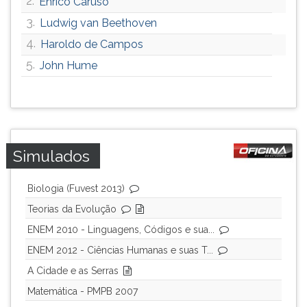
2.
Enrico Caruso
ouvir
3.
Ludwig van Beethoven
essa
4.
Haroldo de Campos
instrução
novamente.
5.
John Hume
Simulados
Biologia (Fuvest 2013)
Teorias da Evolução
ENEM 2010 - Linguagens, Códigos e sua...
ENEM 2012 - Ciências Humanas e suas T...
A Cidade e as Serras
Matemática - PMPB 2007