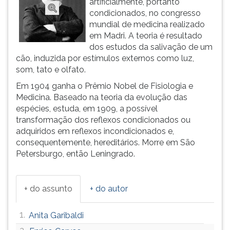
artificialmente, portanto
(primeira
condicionados, no congresso
tecla
mundial de medicina realizado
à
em Madri. A teoria é resultado
direita
dos estudos da salivação de um
do
cão, induzida por estímulos externos como luz,
F).
som, tato e olfato.
Para
ir
Em 1904 ganha o Prêmio Nobel de Fisiologia e
ao
Medicina. Baseado na teoria da evolução das
menu
espécies, estuda, em 1909, a possível
principal
transformação dos reflexos condicionados ou
pressione
adquiridos em reflexos incondicionados e,
a
consequentemente, hereditários. Morre em São
tecla
Petersburgo, então Leningrado.
J
e
depois
+ do assunto
+ do autor
F.
Pressione
1.
Anita Garibaldi
F
para