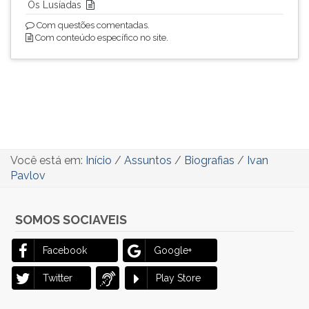
Os Lusíadas
Com questões comentadas.
Com conteúdo específico no site.
Você está em:
Início
/
Assuntos
/
Biografias
/
Ivan
Pavlov
SOMOS SOCIAVEIS
Facebook
Google+
Twitter
Play Store