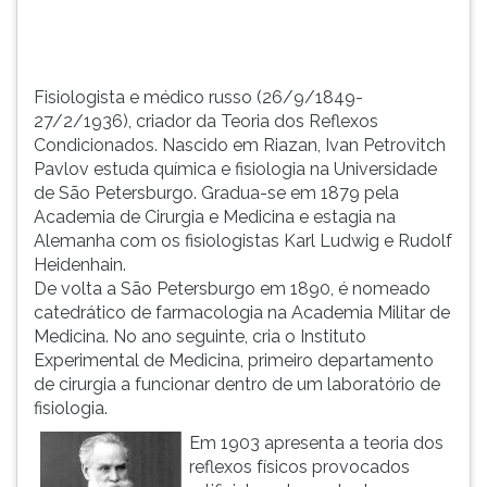
Pavlov
TAB
estu...
e
depois
F.
Fisiologista e médico russo (26/9/1849-
Para
27/2/1936), criador da Teoria dos Reflexos
pausar
Condicionados. Nascido em Riazan, Ivan Petrovitch
a
Pavlov estuda química e fisiologia na Universidade
leitura
de São Petersburgo. Gradua-se em 1879 pela
pressione
Academia de Cirurgia e Medicina e estagia na
D
Alemanha com os fisiologistas Karl Ludwig e Rudolf
(primeira
Heidenhain.
tecla
De volta a São Petersburgo em 1890, é nomeado
à
catedrático de farmacologia na Academia Militar de
esquerda
Medicina. No ano seguinte, cria o Instituto
do
Experimental de Medicina, primeiro departamento
F),
de cirurgia a funcionar dentro de um laboratório de
para
fisiologia.
continuar
Em 1903 apresenta a teoria dos
pressione
reflexos físicos provocados
G