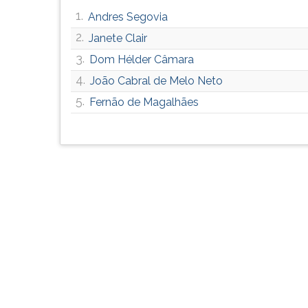
G
1.
Andres Segovia
(primeira
2.
Janete Clair
tecla
à
3.
Dom Hélder Câmara
direita
4.
João Cabral de Melo Neto
do
5.
F).
Fernão de Magalhães
Para
ir
ao
menu
principal
pressione
a
tecla
J
e
depois
F.
Pressione