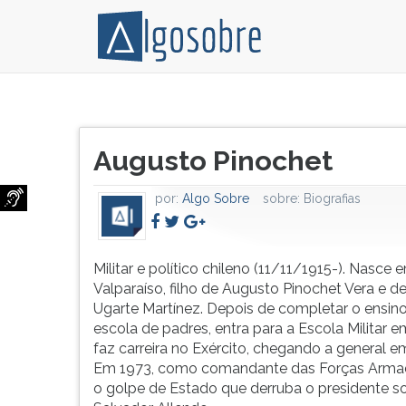
Militar
Pressione
e
TAB
Título
político
e
Augusto Pinochet
do
chileno
depois
artigo:
(11/11/1915-).
F
por:
Algo Sobre
sobre:
Biografias
Nasce
para
em
ouvir
Valparaíso,
o
filho
conteúdo
Militar e político chileno (11/11/1915-). Nasce 
de
principal
Valparaíso, filho de Augusto Pinochet Vera e de
Augusto
desta
Ugarte Martínez. Depois de completar o ensin
Pinochet
tela.
escola de padres, entra para a Escola Militar 
Vera
Para
faz carreira no Exército, chegando a general e
e
pular
Em 1973, como comandante das Forças Armada
de
essa
o golpe de Estado que derruba o presidente so