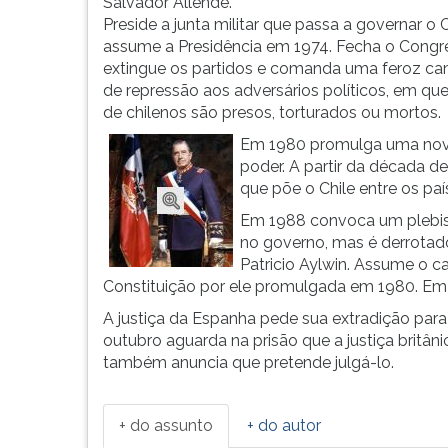
Avelina
leitura
Salvador Allende.
Ugarte
pressione
Preside a junta militar que passa a governar o C
Martínez.
TAB
assume a Presidência em 1974. Fecha o Congr
Depoi...
e
extingue os partidos e comanda uma feroz c
depois
de repressão aos adversários políticos, em que
F.
de chilenos são presos, torturados ou mortos.
Para
Em 1980 promulga uma nova
pausar
poder. A partir da década d
a
que põe o Chile entre os pa
leitura
Em 1988 convoca um plebisc
pressione
no governo, mas é derrotado
D
Patricio Aylwin. Assume o ca
(primeira
Constituição por ele promulgada em 1980. Em 1
tecla
à
A justiça da Espanha pede sua extradição para
esquerda
outubro aguarda na prisão que a justiça britâni
do
também anuncia que pretende julgá-lo.
F),
para
continuar
+ do assunto
+ do autor
pressione