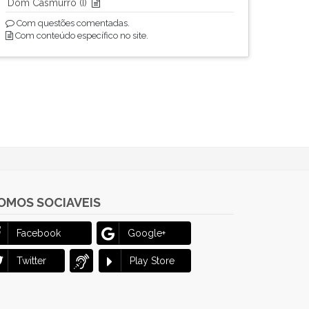
Dom Casmurro (I)
Com questões comentadas.
Com conteúdo específico no site.
OMOS SOCIAVEIS
Facebook
Google+
Twitter
Play Store