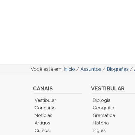
Você está em:
Início
/
Assuntos
/
Biografias
/
CANAIS
VESTIBULAR
Você
Vestibular
Biologia
está
Concurso
Geografia
no
Notícias
Gramática
Menu
Artigos
História
Principal.
Cursos
Inglês
Pressione