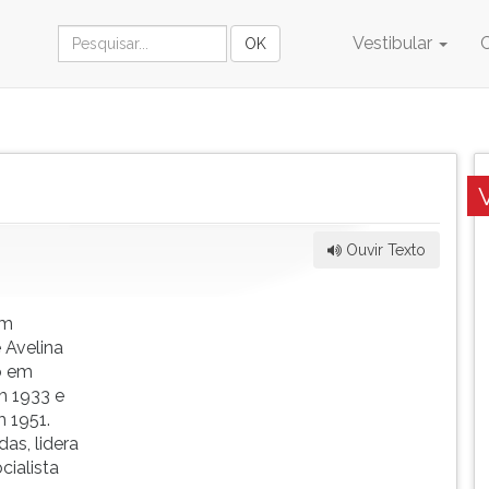
Vestibular
Ouvir Texto
em
 Avelina
o em
em 1933 e
m 1951.
s, lidera
cialista