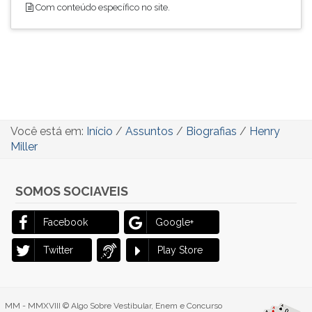
Com conteúdo específico no site.
Você está em:
Início
/
Assuntos
/
Biografias
/
Henry
Miller
SOMOS SOCIAVEIS
Facebook
Google+
Twitter
Play Store
MM - MMXVIII © Algo Sobre Vestibular, Enem e Concurso