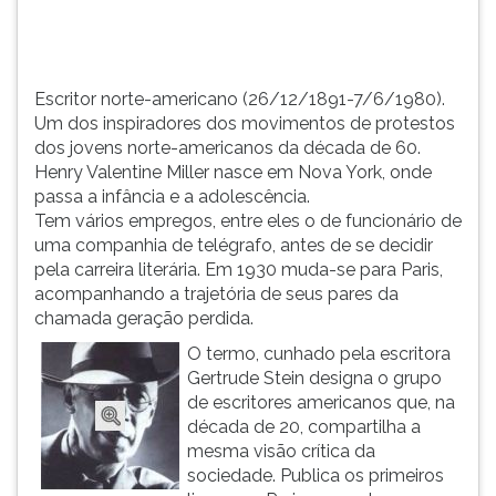
década
TAB
de
e
60.
depois
He...
F.
Escritor norte-americano (26/12/1891-7/6/1980).
Para
Um dos inspiradores dos movimentos de protestos
pausar
dos jovens norte-americanos da década de 60.
a
Henry Valentine Miller nasce em Nova York, onde
leitura
passa a infância e a adolescência.
pressione
Tem vários empregos, entre eles o de funcionário de
D
uma companhia de telégrafo, antes de se decidir
(primeira
pela carreira literária. Em 1930 muda-se para Paris,
tecla
acompanhando a trajetória de seus pares da
à
chamada geração perdida.
esquerda
O termo, cunhado pela escritora
do
Gertrude Stein designa o grupo
F),
de escritores americanos que, na
para
década de 20, compartilha a
continuar
mesma visão crítica da
pressione
sociedade. Publica os primeiros
G