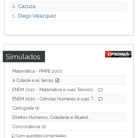
4.
Cazuza
ouvir
essa
5.
Diego Velázquez
instrução
novamente.
Simulados
Matemática - PMPB 2007
A Cidade e as Serras
ENEM 2010 - Matemática e suas Tecnolo...
ENEM 2010 - Ciências Humanas e suas T...
Cartografia (1)
Direitos Humanos, Cidadania e Atualid...
Concordância (1)
Com questões comentadas.