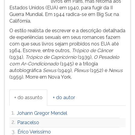
livros em Paris, mas retorna aos
(primeira
Estados Unidos (EUA) em 1940, para fugir da II
tecla
Guerra Mundial. Em 1944 radica-se em Big Sur, na
à
Califórnia.
direita
do
O estilo realista de escrever e a descrição detalhada
F).
de experiências sexuais em seus romances fazem
Para
com que seus livros sejam proibidos nos EUA até
ir
1964. Escreve, entre outros,
Trópico de Câncer
ao
(1934),
Trópico de Capricórnio
(1939),
O Pesadelo
menu
com Ar-Condicionado
(1945) e a trilogia
principal
autobiográfica
Sexus
(1949),
Plexus
(1952) e
Nexus
pressione
(1959). Morre em Nova York.
a
tecla
J
+ do assunto
+ do autor
e
depois
1.
Johann Gregor Mendel
F.
Pressione
2.
Paracelso
F
3.
Érico Veríssimo
para