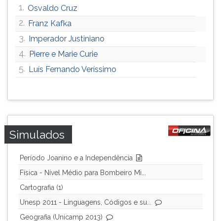
1.
Osvaldo Cruz
ouvir
essa
2.
Franz Kafka
instrução
3.
Imperador Justiniano
novamente.
4.
Pierre e Marie Curie
5.
Luís Fernando Veríssimo
Simulados
Período Joanino e a Independência
Física - Nível Médio para Bombeiro Mi...
Cartografia (1)
Unesp 2011 - Linguagens, Códigos e su...
Geografia (Unicamp 2013)