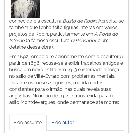
(primeira
tecla
à
conhecido é a escultura
Busto de Rodin
. Acredita-se
direita
também que tenha feito figuras inteiras em vários
do
projetos de Rodin, particularmente em
A Porta
do
F).
Inferno
(a famosa escultura
O Pensador
é um
Para
detalhe dessa obra).
ir
ao
Em 1892 rompe o relacionamento com o escultor. A
menu
partir de 1898, recusa-se a exibir trabalhos antigos e
principal
busca um novo estilo. Em 1913 é internada à força
pressione
no asilo de Ville-Évrard com problemas mentais.
a
Durante os meses seguintes, manda cartas
tecla
constantes para o irmão, nas quais revela suas
J
angústias. No início de 1914 é transferida para o
e
asilo Montdevergues, onde permanece até morrer.
depois
F.
Pressione
+ do assunto
+ do autor
F
para