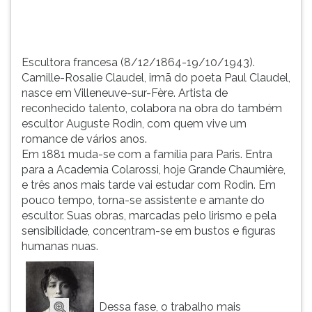
Artista
TAB
de...
e
depois
F.
Escultora francesa (8/12/1864-19/10/1943).
Para
Camille-Rosalie Claudel, irmã do poeta Paul Claudel,
pausar
nasce em Villeneuve-sur-Fère. Artista de
a
reconhecido talento, colabora na obra do também
leitura
escultor Auguste Rodin, com quem vive um
pressione
romance de vários anos.
D
Em 1881 muda-se com a família para Paris. Entra
(primeira
para a Academia Colarossi, hoje Grande Chaumière,
tecla
e três anos mais tarde vai estudar com Rodin. Em
à
pouco tempo, torna-se assistente e amante do
esquerda
escultor. Suas obras, marcadas pelo lirismo e pela
do
sensibilidade, concentram-se em bustos e figuras
F),
humanas nuas.
para
continuar
pressione
G
Dessa fase, o trabalho mais