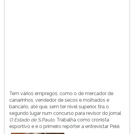
(primeira
tecla
à
direita
do
F).
Para
ir
ao
menu
principal
pressione
a
tecla
Tem vários empregos, como o de mercador de
J
canarinhos, vendedor de secos e molhados e
e
bancário, até que, sem ter nível superior, tira o
depois
segundo lugar num concurso para revisor do jornal
F.
O Estado de S
.
Paulo
. Trabalha como cronista
Pressione
esportivo e é o primeiro repórter a entrevistar Pelé.
F
para