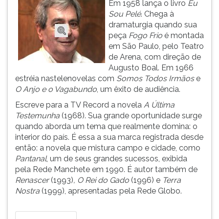
Em 1958 lança o livro
Eu
ouvir
Sou Pelé
. Chega à
essa
dramaturgia quando sua
instrução
peça
Fogo Frio
é montada
novamente.
em São Paulo, pelo Teatro
de Arena, com direção de
Augusto Boal. Em 1966
estréia nastelenovelas com
Somos Todos Irmãos
e
O Anjo e o Vagabundo
, um êxito de audiência.
Escreve para a TV Record a novela
A Última
Testemunha
(1968). Sua grande oportunidade surge
quando aborda um tema que realmente domina: o
interior do país. É essa a sua marca registrada desde
então: a novela que mistura campo e cidade, como
Pantanal
, um de seus grandes sucessos, exibida
pela Rede Manchete em 1990. É autor também de
Renascer
(1993)
,
O Rei do Gado
(1996) e
Terra
Nostra
(1999), apresentadas pela Rede Globo.