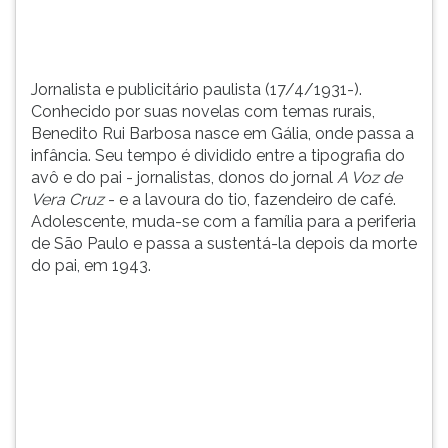
Gália,
TAB
onde
e
...
depois
F.
Jornalista e publicitário paulista (17/4/1931-).
Para
Conhecido por suas novelas com temas rurais,
pausar
Benedito Rui Barbosa nasce em Gália, onde passa a
a
infância. Seu tempo é dividido entre a tipografia do
leitura
avô e do pai - jornalistas, donos do jornal
A Voz de
pressione
Vera Cruz
- e a lavoura do tio, fazendeiro de café.
D
Adolescente, muda-se com a família para a periferia
(primeira
de São Paulo e passa a sustentá-la depois da morte
tecla
do pai, em 1943.
à
esquerda
do
F),
para
continuar
pressione
G