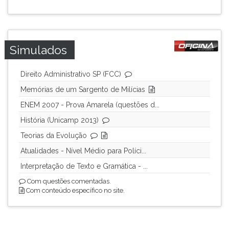
ouvir
essa
instrução
novamente.
Simulados
Direito Administrativo SP (FCC)
Memórias de um Sargento de Milícias
ENEM 2007 - Prova Amarela (questões d...
História (Unicamp 2013)
Teorias da Evolução
Atualidades - Nível Médio para Políci...
Interpretação de Texto e Gramática - ...
Com questões comentadas.
Com conteúdo específico no site.