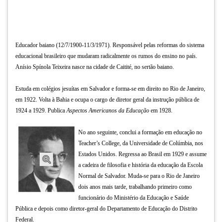
TAB
e
depois
F.
Educador baiano (12/7/1900-11/3/1971). Responsável pelas reformas do sistema
Para
educacional brasileiro que mudaram radicalmente os rumos do ensino no país.
pausar
Anísio Spínola Teixeira nasce na cidade de Caitité, no sertão baiano.
a
leitura
Estuda em colégios jesuítas em Salvador e forma-se em direito no Rio de Janeiro,
pressione
em 1922. Volta à Bahia e ocupa o cargo de diretor geral da instrução pública de
D
1924 a 1929. Publica
Aspectos Americanos da Educação
em 1928.
(primeira
tecla
No ano seguinte, conclui a formação em educação no
à
Teacher’s College, da Universidade de Colúmbia, nos
esquerda
Estados Unidos. Regressa ao Brasil em 1929 e assume
do
a cadeira de filosofia e história da educação da Escola
F),
Normal de Salvador. Muda-se para o Rio de Janeiro
para
dois anos mais tarde, trabalhando primeiro como
continuar
funcionário do Ministério da Educação e Saúde
pressione
Pública e depois como diretor-geral do Departamento de Educação do Distrito
G
Federal.