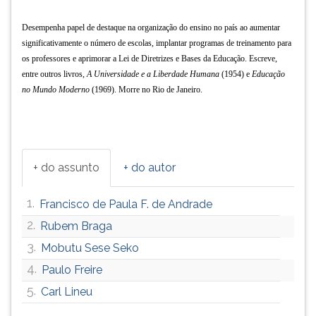
(primeira
tecla
Desempenha papel de destaque na organização do ensino no país ao aumentar
à
significativamente o número de escolas, implantar programas de treinamento para
direita
os professores e aprimorar a Lei de Diretrizes e Bases da Educação. Escreve,
do
entre outros livros,
A Universidade e a Liberdade Humana
(1954) e
Educação
F).
no Mundo Moderno
(1969). Morre no Rio de Janeiro.
Para
ir
ao
menu
principal
+ do assunto
+ do autor
pressione
a
1.
Francisco de Paula F. de Andrade
tecla
J
2.
Rubem Braga
e
3.
Mobutu Sese Seko
depois
4.
F.
Paulo Freire
Pressione
5.
Carl Lineu
F
para