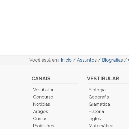
Você está em:
Início
/
Assuntos
/
Biografias
/
CANAIS
VESTIBULAR
Você
Vestibular
Biologia
está
Concurso
Geografia
no
Notícias
Gramática
Menu
Artigos
História
Principal.
Cursos
Inglês
Pressione
TAB
Profissões
Matemática