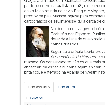
Aos
leitura
Graças à amizade com cientistas conceituado
16
pressione
participa como naturalista, em 1831, de uma e
anos,
TAB
de volta ao mundo no navio Beagle. A viagem,
come&c...
e
promovida pela Marinha inglesa para complet
depois
cartográficos de seu interesse, dura cerca de c
F.
No decorrer da viagem, obtém 
Para
Evolução das Espécies. Public
pausar
defende a tese de que o meio a
a
menos dotados.
leitura
Seguindo a própria teoria, pro
pressione
Descendência do Homem
, em
D
macaco. Os conservadores são os que mais pr
(primeira
ancestrais da espécie humana sejam animais. 
tecla
britânico, é enterrado na Abadia de Westminste
à
esquerda
do
+ do assunto
+ do autor
F),
para
1.
Goethe
continuar
pressione
2.