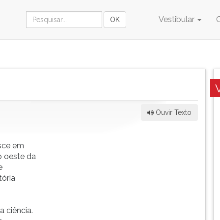
Vestibular
Ouvir Texto
asce em
o oeste da
e
tória
 ciência.