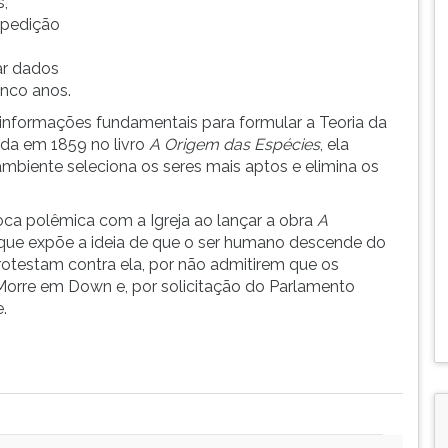
s,
xpedição
ar dados
inco anos.
informações fundamentais para formular a Teoria da
ada em 1859 no livro
A Origem das Espécies
, ela
mbiente seleciona os seres mais aptos e elimina os
voca polêmica com a Igreja ao lançar a obra
A
 que expõe a ideia de que o ser humano descende do
otestam contra ela, por não admitirem que os
Morre em Down e, por solicitação do Parlamento
.