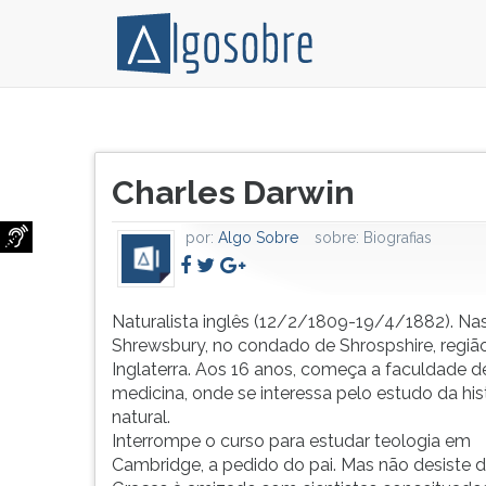
Naturalista
Pressione
inglês
TAB
Título
(12/2/1809-
e
Charles Darwin
do
19/4/1882).
depois
artigo:
Nasce
F
por:
Algo Sobre
sobre:
Biografias
em
para
Shrewsbury,
ouvir
no
o
condado
conteúdo
Naturalista inglês (12/2/1809-19/4/1882). N
de
principal
Shrewsbury, no condado de Shrospshire, regiã
Shrospshire,
desta
Inglaterra. Aos 16 anos, começa a faculdade d
região
tela.
medicina, onde se interessa pelo estudo da his
oeste
Para
natural.
da
pular
Interrompe o curso para estudar teologia em
Inglaterra.
essa
Cambridge, a pedido do pai. Mas não desiste da