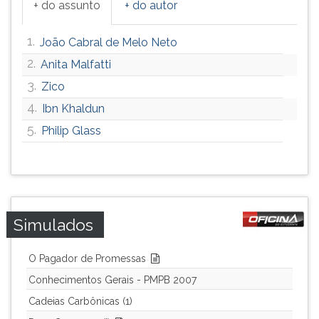
+ do assunto
+ do autor
ouvir
essa
1.
João Cabral de Melo Neto
instrução
novamente.
2.
Anita Malfatti
3.
Zico
4.
Ibn Khaldun
5.
Philip Glass
Simulados
O Pagador de Promessas
Conhecimentos Gerais - PMPB 2007
Cadeias Carbônicas (1)