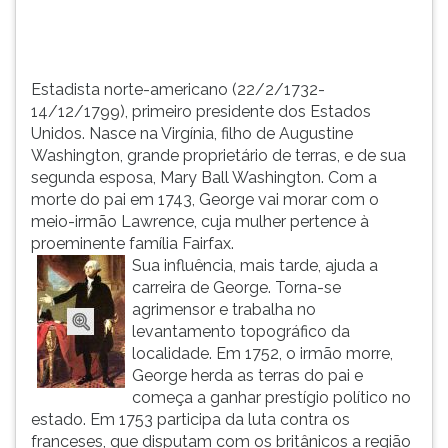
gra...
TAB
e
depois
F.
Estadista norte-americano (22/2/1732-
Para
14/12/1799), primeiro presidente dos Estados
pausar
Unidos. Nasce na Virgínia, filho de Augustine
a
Washington, grande proprietário de terras, e de sua
leitura
segunda esposa, Mary Ball Washington. Com a
pressione
morte do pai em 1743, George vai morar com o
D
meio-irmão Lawrence, cuja mulher pertence à
(primeira
proeminente família Fairfax.
tecla
Sua influência, mais tarde, ajuda a
à
carreira de George. Torna-se
esquerda
agrimensor e trabalha no
do
levantamento topográfico da
F),
localidade. Em 1752, o irmão morre,
para
George herda as terras do pai e
continuar
começa a ganhar prestígio político no
pressione
estado. Em 1753 participa da luta contra os
G
franceses, que disputam com os britânicos a região