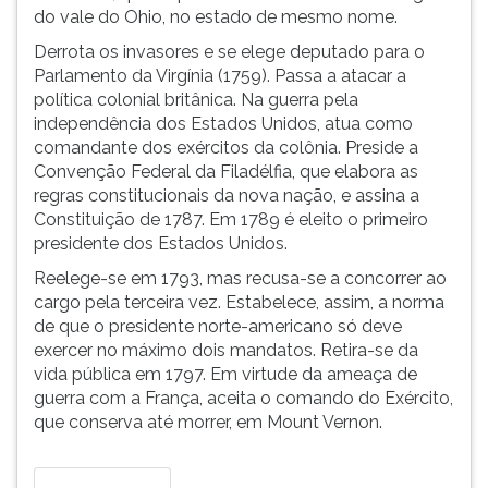
(primeira
do vale do Ohio, no estado de mesmo nome.
tecla
Derrota os invasores e se elege deputado para o
à
Parlamento da Virgínia (1759). Passa a atacar a
direita
política colonial britânica. Na guerra pela
do
independência dos Estados Unidos, atua como
F).
comandante dos exércitos da colônia. Preside a
Para
Convenção Federal da Filadélfia, que elabora as
ir
regras constitucionais da nova nação, e assina a
ao
Constituição de 1787. Em 1789 é eleito o primeiro
menu
presidente dos Estados Unidos.
principal
pressione
Reelege-se em 1793, mas recusa-se a concorrer ao
a
cargo pela terceira vez. Estabelece, assim, a norma
tecla
de que o presidente norte-americano só deve
J
exercer no máximo dois mandatos. Retira-se da
e
vida pública em 1797. Em virtude da ameaça de
depois
guerra com a França, aceita o comando do Exército,
F.
que conserva até morrer, em Mount Vernon.
Pressione
F
para