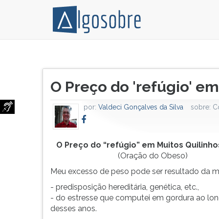
Mas,
Pressione
a
TAB
Título
cirurgia
e
O Preço do 'refúgio' em
do
não
depois
artigo:
é
F
por:
Valdeci Gonçalves da Silva
sobre:
C
um
para
passe
ouvir
de
o
mágica.
conteúdo
O Preço do “refúgio” em Muitos Quilinho
Por
principal
(Oração do Obeso)
isso,
desta
Meu excesso de peso pode ser resultado da m
eu
tela.
- predisposição hereditária, genética, etc.,
tenho
Para
- do estresse que computei em gordura ao lo
que
pular
desses anos.
colaborar,
essa