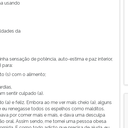
ha usando
uldades da
nha sensação de potência, auto-estima e paz interior,
 para:
unto (s) com o alimento;
rdias,
m sentir culpado (a).
o (a) e feliz. Embora ao me ver mais cheio (a), alguns
, e eu renegasse todos os espelhos como malditos.
inava por comer mais e mais, e dava uma desculpa
ão oral. Assim sendo, me tornei uma pessoa obesa
mida. E como todo adicto que precisa de ajuda, eu