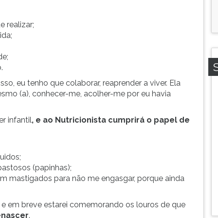
 realizar;
ida;
de;
.
sso, eu tenho que colaborar, reaprender a viver. Ela
mesmo (a), conhecer-me, acolher-me por eu havia
 infantil
, e ao Nutricionista cumprirá o papel de
uidos;
pastosos (papinhas);
 bem mastigados para não me engasgar, porque ainda
a) e em breve estarei comemorando os louros de que
nascer
.