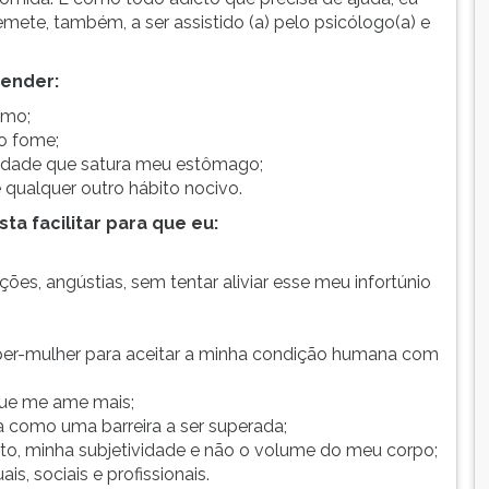
remete, também, a ser assistido (a) pelo psicólogo(a) e
eender:
omo;
o fome;
tidade que satura meu estômago;
qualquer outro hábito nocivo.
ta facilitar para que eu:
ões, angústias, sem tentar aliviar esse meu infortúnio
er-mulher para aceitar a minha condição humana com
ue me ame mais;
 como uma barreira a ser superada;
to, minha subjetividade e não o volume do meu corpo;
is, sociais e profissionais.