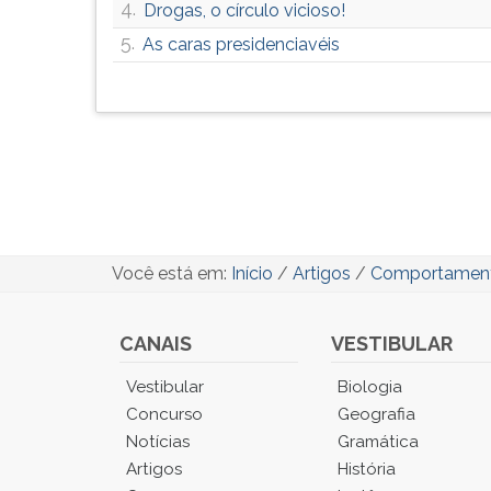
4.
Drogas, o círculo vicioso!
5.
As caras presidenciavéis
Você está em:
Início
/
Artigos
/
Comportamen
CANAIS
VESTIBULAR
Você
Vestibular
Biologia
está
Concurso
Geografia
no
Notícias
Gramática
Menu
Artigos
História
Principal.