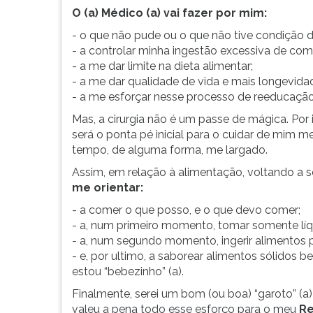
F
O (a) Médico (a) vai fazer por mim:
para
- o que não pude ou o que não tive condição de
ouvir
- a controlar minha ingestão excessiva de com
essa
- a me dar limite na dieta alimentar;
instrução
- a me dar qualidade de vida e mais longevida
novamente.
- a me esforçar nesse processo de reeducação
Mas, a cirurgia não é um passe de mágica. Por i
será o ponta pé inicial para o cuidar de mim 
tempo, de alguma forma, me largado.
Assim, em relação à alimentação, voltando a ser
me orientar:
- a comer o que posso, e o que devo comer;
- a, num primeiro momento, tomar somente líq
- a, num segundo momento, ingerir alimentos 
- e, por ultimo, a saborear alimentos sólidos
estou “bebezinho” (a).
Finalmente, serei um bom (ou boa) “garoto” (
valeu a pena todo esse esforço para o meu
Re