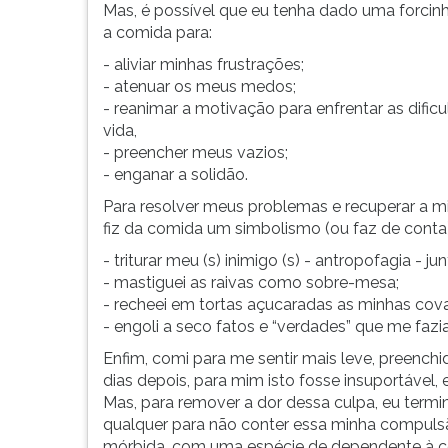
reaprender
leitura
Mas, é possível que eu tenha dado uma forcin
a
pressione
a comida para:
viver.
TAB
- aliviar minhas frustrações;
Ela
e
- atenuar os meus medos;
será
depois
- reanimar a motivação para enfrentar as dific
o
F.
vida,
ponta
Para
- preencher meus vazios;
pé
pausar
- enganar a solidão.
inicial
a
para
leitura
Para resolver meus problemas e recuperar a mi
o
pressione
fiz da comida um simbolismo (ou faz de conta)
cuidar
D
- triturar meu (s) inimigo (s) - antropofagia - j
de
(primeira
- mastiguei as raivas como sobre-mesa;
mim
tecla
- recheei em tortas açucaradas as minhas cova
...
à
- engoli a seco fatos e “verdades” que me fazia
esquerda
do
Enfim, comi para me sentir mais leve, preenchid
F),
dias depois, para mim isto fosse insuportável
para
Mas, para remover a dor dessa culpa, eu term
continuar
qualquer para não conter essa minha compuls
pressione
mórbida, com uma espécie de dependente à co