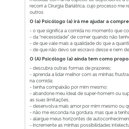
G
recorri a Cirurgia Bariátrica, cujo processo me 
(primeira
outros
tecla
O (a) Psicólogo (a) irá me ajudar a compr
à
direita
- o que significa a comida no momento que c
do
- da “necessidade” de comer quando não tenh
F).
- de que vale mais a qualidade do que a quan
Para
- de que não devo ser escravo desse e nem de 
ir
O (A) Psicólogo (a) ainda tem como propos
ao
menu
- descubra outras formas de prazeres;
principal
- aprenda a lidar melhor com as minhas frustraç
pressione
na comida;
a
- tenha compaixão por mim mesmo;
tecla
- abandone meu ideal de super-homem ou sup
J
as suas limitações,
e
- desenvolva mais amor por mim mesmo ou q
depois
- não me esconda na gordura, mas que a tenha
F.
- alargue meus horizontes de autoconhecimen
Pressione
- incremente as minhas possibilidades intelectua