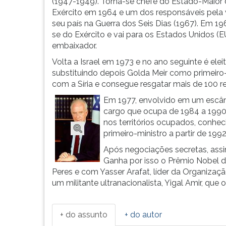
Começa
leitura
(1947-1949). Torna-se chefe do Estado-Maior
a...
pressione
Exército em 1964 e um dos responsáveis pela v
TAB
seu país na Guerra dos Seis Dias (1967). Em 19
e
se do Exército e vai para os Estados Unidos 
depois
embaixador.
F.
Volta a Israel em 1973 e no ano seguinte é elei
Para
substituindo depois Golda Meir como primeiro
pausar
com a Síria e consegue resgatar mais de 100 re
a
Em 1977, envolvido em um escând
leitura
cargo que ocupa de 1984 a 1990,
pressione
nos territórios ocupados, conhec
D
primeiro-ministro a partir de 1992
(primeira
tecla
Após negociações secretas, ass
à
Ganha por isso o Prêmio Nobel 
esquerda
Peres e com Yasser Arafat, líder da Organizaçã
do
um militante ultranacionalista, Yigal Amir, que o
F),
para
continuar
+ do assunto
+ do autor
pressione