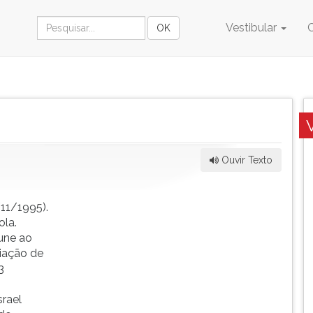
Vestibular
Ouvir Texto
/11/1995).
ola.
une ao
riação de
3
srael