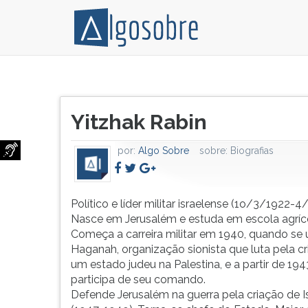
Político
Pressione
e
TAB
Título
líder
e
Yitzhak Rabin
do
militar
depois
artigo:
israelense
F
por:
Algo Sobre
sobre:
Biografias
(1o/3/1922-
para
4/11/1995).
ouvir
Nasce
o
em
conteúdo
Político e líder militar israelense (1o/3/1922-4
Jerusalém
principal
Nasce em Jerusalém e estuda em escola agríc
e
desta
Começa a carreira militar em 1940, quando se 
estuda
tela.
Haganah, organização sionista que luta pela c
em
Para
um estado judeu na Palestina, e a partir de 194
escola
pular
participa de seu comando.
agrícola.
essa
Defende Jerusalém na guerra pela criação de I