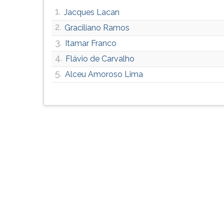
G
1.
Jacques Lacan
(primeira
2.
Graciliano Ramos
tecla
à
3.
Itamar Franco
direita
4.
Flávio de Carvalho
do
5.
F).
Alceu Amoroso Lima
Para
ir
ao
menu
principal
pressione
a
tecla
J
e
depois
F.
Pressione