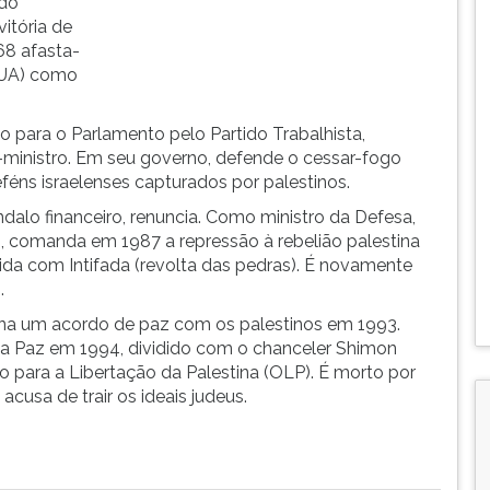
 do
itória de
68 afasta-
(EUA) como
to para o Parlamento pelo Partido Trabalhista,
-ministro. Em seu governo, defende o cessar-fogo
féns israelenses capturados por palestinos.
alo financeiro, renuncia. Como ministro da Defesa,
 comanda em 1987 a repressão à rebelião palestina
ida com Intifada (revolta das pedras). É novamente
.
ina um acordo de paz com os palestinos em 1993.
da Paz em 1994, dividido com o chanceler Shimon
o para a Libertação da Palestina (OLP). É morto por
 acusa de trair os ideais judeus.