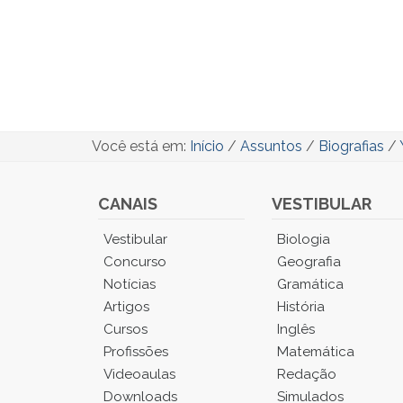
Você está em:
Início
/
Assuntos
/
Biografias
/
CANAIS
VESTIBULAR
Você
Vestibular
Biologia
está
Concurso
Geografia
no
Notícias
Gramática
Menu
Artigos
História
Principal.
Cursos
Inglês
Pressione
TAB
Profissões
Matemática
e
Videoaulas
Redação
depois
Downloads
Simulados